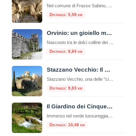
Nel comune di Frasso Sabino, più precisamente ad Osteria Nuova si nasconde una tomba monumentale del II secolo, la Grotta dei Massacci.Il monumento, inglobato da un casale agricolo nel XVII secolo, si trova in un antico punto di sosta sulla consolare romana Salaria. La grotta è un grandioso monumento funerario dagli enormi blocchi di calcare […]
Distanza: 5,59 km
Orvinio: un gioiello medievale tra i monti Lucretili
Nascosto tra le dolci colline dei Monti Lucretili, Orvinio è un piccolo borgo medievale che incanta con il suo fascino antico e la sua atmosfera senza tempo. Situato nella provincia di Rieti, a circa 840 metri di altitudine, questo pittoresco paesino è annoverato tra i “Borghi più belli d’Italia”, un riconoscimento meritato grazie alle sue […]
Distanza: 8,84 km
Stazzano Vecchio: Il borgo fantasma della Sabina
Stazzano Vecchio, una delle “città fantasma” più suggestive del Lazio. A pochi chilometri dalla frenesia di Roma, arroccato su una collina che domina la valle del Tevere e guarda verso i Monti Lucretili, esiste un luogo dove l’orologio si è fermato bruscamente all’inizio del secolo scorso. Questo borgo medievale, frazione di Palombara Sabina, non è […]
Distanza: 9,83 km
Il Giardino dei Cinque Sensi
Immerso nel verde lussureggiante del Parco Naturale Regionale dei Monti Lucretili, a circa 40 chilometri da Roma, sorge un luogo dove il tempo sembra essersi fermato e dove la natura non si limita a essere guardata, ma chiede di essere vissuta con ogni fibra del proprio essere. È il Giardino dei Cinque Sensi di Licenza, […]
Distanza: 10,48 km