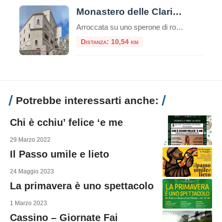
Monastero delle Clarisse Eremite di Santa Maria della Provvidenza
Arroccata su uno sperone di roccia che domina la valle del Tevere, Fara in Sabina è un gioiello medievale della provincia di Rieti. Ma oltre i suoi vicoli pittoreschi e i panorami mozzafiato, il borgo custodisce un luogo dove il tempo sembra essersi fermato, un’isola di profonda spiritualità: il Monastero delle Clarisse Eremite di Santa […]
Distanza: 10,54 km
Potrebbe interessarti anche:
Chi è cchiu’ felice ‘e me
29 Marzo 2022
Il Passo umile e lieto
24 Maggio 2023
La primavera è uno spettacolo
1 Marzo 2023
Cassino – Giornate Fai