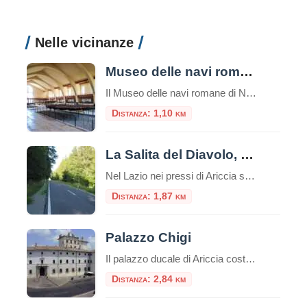
Nelle vicinanze
Museo delle navi romane di Nemi
Il Museo delle navi romane di Nemi è un luogo unico nel suo genere, che custodisce due preziose reliquie della storia romana: due scafi di navi dalle misure rispettivamente di m. 71,30 x 20 e m. 73 x 24. Risalenti una al I secolo d.C. e l’altra al II secolo d.C., entrambe ritrovate nel lago […]
Distanza: 1,10 km
La Salita del Diavolo, la strada antigravitazionale
Nel Lazio nei pressi di Ariccia sui Castelli Romani esiste una strada magica, la “Salita Stregata” o “Salita del Diavolo“: lungo una salita rettilinea, ogni cosa lasciata libera sul suolo, invece di scendere inizia a salire! La strada si trova precisamente al Km. 11,600 della Strada Statale 218, a pochi passi da Roma. Questo insolito […]
Distanza: 1,87 km
Palazzo Chigi
Il palazzo ducale di Ariccia costituisce un esempio unico di dimora barocca rimasta inalterata nel suo contesto ambientale e nel suo arredamento originario, a documentare il fasto di una delle più grandi casate papali italiane: i Chigi, già proprie
Distanza: 2,84 km