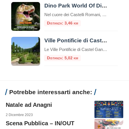
Dino Park World Of Dinosaurs
Nel cuore dei Castelli Romani, a pochi chilometri da Roma, si nasconde un’esperienza unica che permette di fare un salto indietro nel tempo di milioni di anni. Il Dino Park World Of Dinosaurs di Genzano di Roma è un parco tematico dedicato interamente ai giganti del passato, che offre un’avventura coinvolgente ed educativa per tutta […]
Distanza: 3,46 km
Ville Pontificie di Castel Gandolfo
Le Ville Pontificie di Castel Gandolfo sono un insieme di palazzi e giardini appartenenti al Vaticano; estese per circa 55 ettari, più della Città del Vaticano nel centro di Roma che è solo 44 ettari. È una delle più grandi aree extraterritoriali della Santa Sede in Italia. Comprende il Palazzo Papale e tre ville storiche: […]
Distanza: 5,02 km
Potrebbe interessarti anche:
Natale ad Anagni
2 Dicembre 2023
Scena Pubblica – IN/OUT