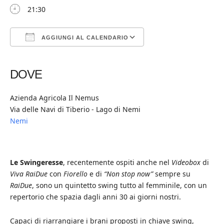
21:30
AGGIUNGI AL CALENDARIO
Download ICS
Google Calendar
iCalendar
Office 365
Outlook Live
DOVE
Azienda Agricola Il Nemus
Via delle Navi di Tiberio - Lago di Nemi
Nemi
Le Swingeresse
, recentemente ospiti anche nel
Videobox
di
Viva RaiDue
con
Fiorello
e di
“Non stop now”
sempre su
RaiDue
, sono un quintetto swing tutto al femminile, con un
repertorio che spazia dagli anni 30 ai giorni nostri.
Capaci di riarrangiare i brani proposti in chiave swing,