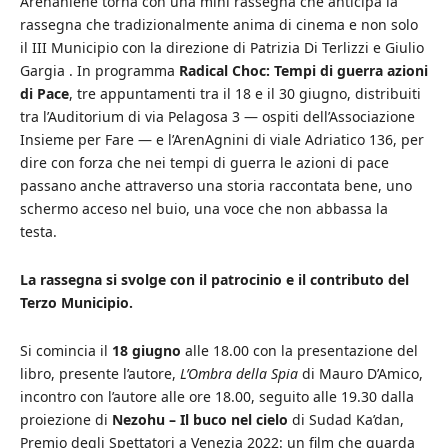
Arenaniene torna con una mini rassegna che anticipa la
rassegna che tradizionalmente anima di cinema e non solo
il III Municipio con la direzione di Patrizia Di Terlizzi e Giulio
Gargia . In programma
Radical Choc: Tempi di guerra azioni
di Pace
, tre appuntamenti tra il 18 e il 30 giugno, distribuiti
tra l’Auditorium di via Pelagosa 3 — ospiti dell’Associazione
Insieme per Fare — e l’ArenAgnini di viale Adriatico 136, per
dire con forza che nei tempi di guerra le azioni di pace
passano anche attraverso una storia raccontata bene, uno
schermo acceso nel buio, una voce che non abbassa la
testa.
La rassegna si svolge con il patrocinio e il contributo del
Terzo Municipio.
Si comincia il
18 giugno
alle 18.00 con la presentazione del
libro, presente l’autore,
L’Ombra della Spia
di Mauro D’Amico,
incontro con l’autore alle ore 18.00, seguito alle 19.30 dalla
proiezione di
Nezohu – Il buco nel cielo
di Sudad Ka’dan,
Premio degli Spettatori a Venezia 2022: un film che guarda