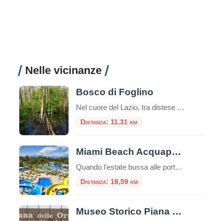
Nelle vicinanze
Bosco di Foglino
Nel cuore del Lazio, tra distese di verde e sentieri ricchi di fascino, si trova il Bosco di Foglino, un’area naturale che offre una delle esperienze più suggestive e autentiche per gli amanti della natura e della storia. Parte del comune di Nettuno, questo polmone verde si estende per circa 500 ettari e rappresenta uno […]
Distanza: 11,31 km
Miami Beach Acquapark Latina
Quando l’estate bussa alle porte e il caldo si fa sentire, la ricerca di un luogo dove rinfrescarsi e divertirsi diventa prioritaria. A Latina, la risposta è chiara: il Miami Beach Acquapark Latina rappresenta un’oasi di svago e adrenalina, ideale per famiglie, gruppi di amici e chiunque voglia trascorrere una giornata indimenticabile tra scivoli, piscine […]
Distanza: 18,59 km
Museo Storico Piana delle Orme