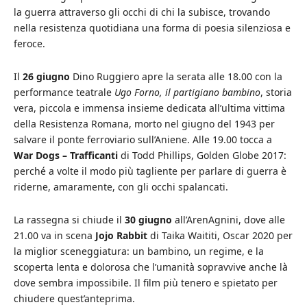
la guerra attraverso gli occhi di chi la subisce, trovando
nella resistenza quotidiana una forma di poesia silenziosa e
feroce.
Il
26 giugno
Dino Ruggiero apre la serata alle 18.00 con la
performance teatrale
Ugo Forno, il partigiano bambino
, storia
vera, piccola e immensa insieme dedicata all’ultima vittima
della Resistenza Romana, morto nel giugno del 1943 per
salvare il ponte ferroviario sull’Aniene. Alle 19.00 tocca a
War Dogs – Trafficanti
di Todd Phillips, Golden Globe 2017:
perché a volte il modo più tagliente per parlare di guerra è
riderne, amaramente, con gli occhi spalancati.
La rassegna si chiude il
30 giugno
all’ArenAgnini, dove alle
21.00 va in scena
Jojo Rabbit
di Taika Waititi, Oscar 2020 per
la miglior sceneggiatura: un bambino, un regime, e la
scoperta lenta e dolorosa che l’umanità sopravvive anche là
dove sembra impossibile. Il film più tenero e spietato per
chiudere quest’anteprima.