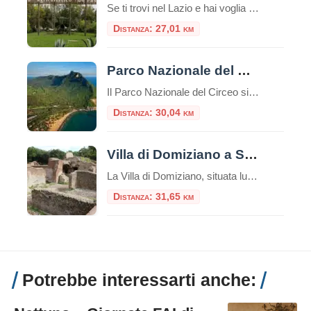
Se ti trovi nel Lazio e hai voglia di fare un salto indietro nel tempo, il Museo Storico Piana delle Orme è una tappa davvero imperdibile. Un museo unico nel suo genere, perfetto per una gita fuori porta, adatto a famiglie, appassionati di storia, scuole e curiosi di ogni età. A pochi chilometri da Latina, […]
Distanza: 27,01 km
Parco Nazionale del Circeo
Il Parco Nazionale del Circeo si estende per circa 8.500 ettari lungo la costa tirrenica del Lazio A solo una oretta di macchina dalla Capitale, a sud, si trova un’area naturale protetta dove convivono ambienti diversi creando un ecosistema perfetto. Secondo la mitologia, la maga Circe, dopo aver tentato di trasformare Ulisse ei suoi compagni […]
Distanza: 30,04 km
Villa di Domiziano a Sabaudia
La Villa di Domiziano, situata lungo la sponda orientale del Lago di Sabaudia (Lago di Paola), all’interno del Parco Nazionale del Circeo, è uno dei siti archeologici più suggestivi del litorale laziale. Un luogo dove la maestosità dell’antica Roma si fonde con la quiete della natura mediterranea. Un po’ di storia Costruita nel I secolo […]
Distanza: 31,65 km
Potrebbe interessarti anche: