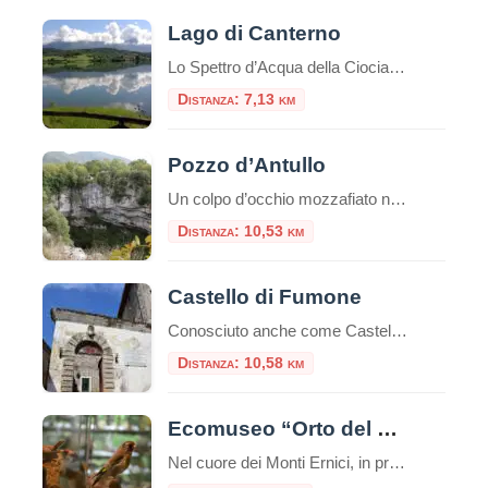
Lago di Canterno
Lo Spettro d’Acqua della Ciociaria che Appare e Scompare Nel cuore pulsante della Ciociaria, incastonato tra i profili sinuosi dei Monti Ernici, sorge il Lago di Canterno, uno specchio d’acqua che custodisce un’anima tanto affascinante quanto misteriosa. Non è un lago come gli altri: la sua fama di “lago fantasma” lo precede, un luogo dove […]
Distanza: 7,13 km
Pozzo d’Antullo
Un colpo d’occhio mozzafiato nel cuore dei Monti Ernici C’è un luogo, nel Lazio più silenzioso e autentico, dove la natura ha deciso di lasciare un segno indelebile. Non un monumento costruito dall’uomo, ma un monumento scavato dal tempo, dall’acqua e da un’antica leggenda: è il Pozzo d’Antullo, spettacolare dolina carsica situata nei pressi di […]
Distanza: 10,53 km
Castello di Fumone
Conosciuto anche come Castello Longhi-De Paolis il Castello di Fumone si trova ad una altezza di 800 mt, al centro del paese di Fumone. Il Castello è famoso per essere stata la prigione di Celestino V, nonché il luogo della sua morte, e per ospi
Distanza: 10,58 km
Ecomuseo “Orto del Centauro Chirone”
Nel cuore dei Monti Ernici, in provincia di Frosinone, si trova uno dei gioielli più affascinanti del Lazio: l’Ecomuseo “Orto del Centauro Chirone” di Collepardo. Questa particolare forma museale, riconosciuta dalla Regione Lazio e inserita nell’Organizzazione Museale Regionale, non si limita a un semplice edificio, ma abbraccia l’intero territorio comunale, offrendo ai visitatori un’esperienza immersiva […]