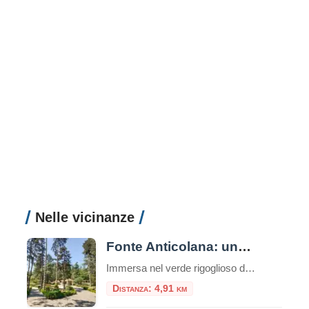
Nelle vicinanze
Fonte Anticolana: una parentesi di benessere tra la natura e storia
Immersa nel verde rigoglioso del Lazio, la Fonte Anticolana di Fiuggi rappresenta un connubio perfetto tra benessere termale, natura incontaminata e intrattenimento. Se la vicina Fonte Bonifacio VIII è storicamente consacrata alla cura del corpo e alla sacralità della tradizione, la Fonte Anticolana (conosciuta anche come “Fonte Nuova”) si presenta come il polmone verde e […]
Distanza: 4,91 km