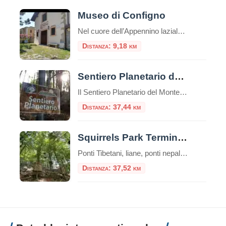
Museo di Configno
Nel cuore dell’Appennino laziale, nella frazione di Configno, a pochi chilometri da Amatrice, sorge il Museo delle Arti e Tradizioni Popolari di Configno. Questo museo etnografico rappresenta un punto di riferimento culturale per la conservazione della memoria storica e delle tradizioni locali Il museo ha sede in un edificio costruito nel 1928, originariamente utilizzato come […]
Distanza: 9,18 km
Sentiero Planetario del Monte Terminillo
Il Sentiero Planetario del Monte Terminillo è un percorso naturalistico tematico lungo 7,7 km, da percorrere a piedi in circa 3 ore. Si trova in provincia di Rieti, nell’Appennino centrale italiano, ed è un percorso escursionistico che ti consente di esplorare la bellezza del monte Terminillo mentre ti immergi nell’astronomia. L’idea del Sentiero del Planetario […]
Distanza: 37,44 km
Squirrels Park Terminillo
Ponti Tibetani, liane, ponti nepalesi e passerelle di tronchi che disegnano percorsi avventurosi tra i faggi. Il Parco Avventura è un’esperienza di totale immersione nella natura, nella bellezza del bosco, un’emozionante sfida con se stessi, un’esperienza di puro divertimento, in piena sicurezza, con attrezzature DPI (imbraco, longes, moschettoni e casco) e sotto il controllo e […]
Distanza: 37,52 km