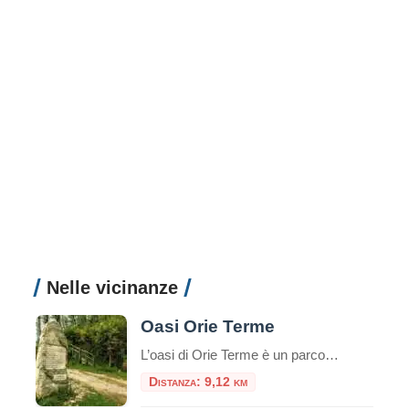
Nelle vicinanze
Oasi Orie Terme
L’oasi di Orie Terme è un parco naturalistico del comune di Amatrice, nella frazione di Configno, di proprietà della famiglia Betturri. Il parco “è un omaggio alla Terra e alla natura per promuovere l’educazione e la cultura del rispetto dell’ambiente”, accoglie oltre che a numerosi animali, anche dei testi scritti ispirandosi alla Passione di Gesù, […]
Distanza: 9,12 km