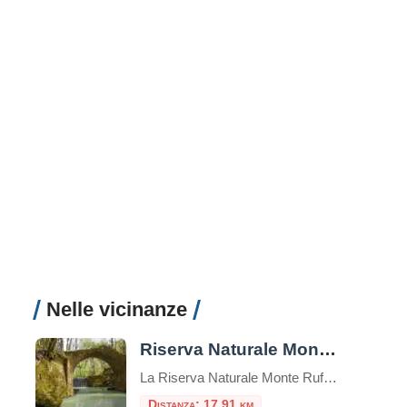
Nelle vicinanze
Riserva Naturale Monte Rufeno
La Riserva Naturale Monte Rufeno è un’area di grande bellezza naturalistica e rappresenta un importante luogo di conservazione per la biodiversità.È un posto ideale per gli amanti della natura e per coloro che desiderano scoprire la bellezza delle zone protette italiane. Questa riserva naturale copre un’area di circa 3.000 ettari.È situata nei pressi del comune […]
Distanza: 17,91 km