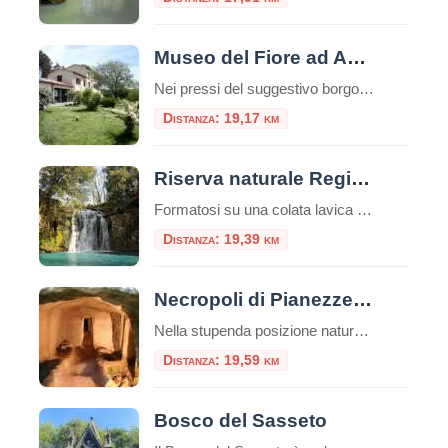
Museo del Fiore ad Acquapendente
Nei pressi del suggestivo borgo di Torre Alfina si trova il Museo del Fiore, all’interno della Riserva Naturale Monte Rufeno. Il Museo del Fiore sviluppato intorno al mondo del fiore e dedicato alla biodiversità del territorio è un museo interattivo e multimediale.Indice dei contenutiPaesaggio e habitatFaunaFloraSentieri e attività ricreativeINFORMAZIONI: All’interno del museo potrete scoprire, in […]
Distanza: 19,17 km
Riserva naturale Regionale Selva di Lamone
Formatosi su una colata lavica risalente al periodo compreso fra 150.000 e 50.000 anni fa, la Riserva naturale Regionale Selva di Lamone si estende su circa duemila ettari lungo il confine tra il Lazio e la Toscana, nel Comune di Farnese. La carat
Distanza: 19,39 km
Necropoli di Pianezze e Centocamere
Nella stupenda posizione naturalistica del Lago di Bolsena, si erge la Necropoli di Centocamere a Grotte di Castro. Questo sito archeologico è uno dei tesori dell’Etruria, le cui tracce sono ancora oggi presenti in tutto il territorio. Le tombe della Necropoli sono state scavate nella roccia tufacea e risalgono al periodo tra il VI e […]
Distanza: 19,59 km
Bosco del Sasseto