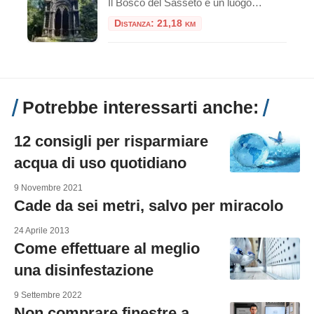
Il Bosco del Sasseto è un luogo incantevole situato vicino a Torre Alfina, nel comune di Acquapendente, nella provincia di Viterbo, nel Lazio. È spesso descritto come un “bosco fatato” per la sua atmosfera magica e incantata, caratterizzata da una vegetazione lussureggiante, antichi alberi secolari, e un sottobosco ricco di muschi e felci. Ecco alcune […]
Distanza: 21,18 km
Potrebbe interessarti anche:
12 consigli per risparmiare
acqua di uso quotidiano
9 Novembre 2021
Cade da sei metri, salvo per miracolo
24 Aprile 2013
Come effettuare al meglio
una disinfestazione
9 Settembre 2022
Non comprare finestre a