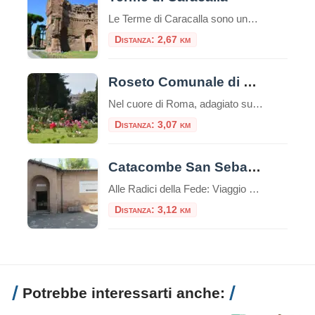
Le Terme di Caracalla sono uno dei siti archeologici più importanti e impressionanti di Roma, Italia.Queste terme furono costruite durante il regno dell’imperatore romano Caracalla, il cui nome è associato al loro nome.La costruzione delle Terme di Caracalla iniziò nel 212 d.C. e fu completata nel 216 d.C. durante i regni degli imperatori Settimio Severo […]
Distanza: 2,67 km
Roseto Comunale di Roma
Nel cuore di Roma, adagiato sulle dolci pendici del colle Aventino, si nasconde un gioiello di rara bellezza: il Roseto Comunale. Lontano dal trambusto del centro, questo incantevole giardino offre una vista mozzafiato che spazia dal Circo Massimo ai resti del Palatino, regalando un’esperienza sensoriale unica tra i profumi e i colori di oltre mille […]
Distanza: 3,07 km
Catacombe San Sebastiano
Alle Radici della Fede: Viaggio nelle Catacombe di San Sebastiano sull’Appia Antica Immerse nel verde suggestivo della Via Appia Antica, le Catacombe di San Sebastiano rappresentano una delle testimonianze più affascinanti e stratificate della Roma cristiana e pagana. Questo luogo non è solo un cimitero sotterraneo, ma uno scrigno di storia che custodisce la memoria […]
Distanza: 3,12 km
Potrebbe interessarti anche: