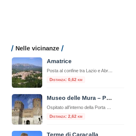
Nelle vicinanze
Amatrice
Posta al confine tra Lazio e Abruzzo, si trova Amatrice (955 s.l.m.). Il territorio si articola in un altipiano centrale, tra i 900 e i 1000 metri, ospitante il lago Scandarello e le numerose frazioni che le fanno da contorno.
Distanza: 0,62 km
Museo delle Mura – Porta San Sebastiano
Ospitato all’interno della Porta San Sebastiano delle mura Aureliane, il Museo delle Mura è stato realizzato nel 1990 ed offre ai visitatori un itinerario didattico che ripercorre la storia delle fortificazioni della città, dall’età regia e re
Distanza: 2,62 km
Terme di Caracalla