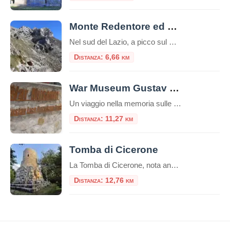
Monte Redentore ed Eremo di San Michele
Nel sud del Lazio, a picco sul Golfo di Gaeta, si erge il Monte Redentore, una delle cime più suggestive e panoramiche dei Monti Aurunci. A 1252 metri di altitudine, questa montagna, che in realtà è una spalla del più imponente Monte Altino, offre un’esperienza indimenticabile che unisce trekking, spiritualità e paesaggi mozzafiato, rendendola una […]
Distanza: 6,66 km
War Museum Gustav Line Garigliano Front
Un viaggio nella memoria sulle rive del Garigliano Nel cuore della provincia di Latina, immerso tra le colline che videro alcuni dei combattimenti più duri della Seconda Guerra Mondiale in Italia, sorge il War Museum Gustav Line – Garigliano Front, un piccolo ma prezioso museo storico dedicato alla memoria della Linea Gustav e ai tragici […]
Distanza: 11,27 km
Tomba di Cicerone
La Tomba di Cicerone, nota anche come Mausoleo di Cicerone o Sepolcro di Cicerone in italiano, è il luogo di sepoltura del famoso oratore e filosofo romano Marco Tullio Cicerone.Cicerone è noto per essere stato uno degli oratori più influenti della Roma antica e una figura di spicco nella politica romana durante gli ultimi anni […]
Distanza: 12,76 km