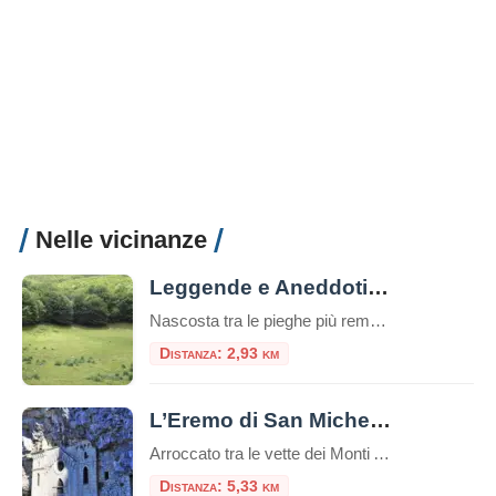
Nelle vicinanze
Leggende e Aneddoti di Fossa Juanna
Nascosta tra le pieghe più remote dei Monti Aurunci, alle falde del Monte Petrella, si apre una conca tanto perfetta da sembrare artificiale, un anfiteatro naturale celato agli occhi degli escursionisti distratti. È Fossa Juanna (o Joanna), una vasta dolina carsica a oltre 1300 metri di quota, un cerchio di prato del diametro di oltre […]
Distanza: 2,93 km
L’Eremo di San Michele a Formia: tra storia, natura e mistero
Arroccato tra le vette dei Monti Aurunci, l’Eremo di San Michele a Formia è un luogo di rara bellezza e profonda spiritualità. Questo antico santuario rupestre, scavato nella roccia, rappresenta una meta suggestiva sia per gli amanti della natura che per i pellegrini alla ricerca di un luogo di raccoglimento. Il panorama mozzafiato che si […]
Distanza: 5,33 km