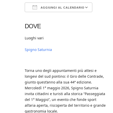
AGGIUNGI AL CALENDARIO
Download ICS
Google Calendar
iCalendar
Office 365
Outlook Live
DOVE
Luoghi vari
Spigno Saturnia
Torna uno degli appuntamenti più attesi e
longevi del sud pontino: il Giro delle Contrade,
giunto quest’anno alla sua 44ª edizione.
Mercoledì 1° maggio 2026, Spigno Saturnia
invita cittadini e turisti alla storica “Passeggiata
del 1° Maggio”, un evento che fonde sport
all’aria aperta, riscoperta del territorio e grande
gastronomia locale.