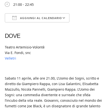
21:00 - 22:45
AGGIUNGI AL CALENDARIO
Download ICS
Google Calendar
iCalendar
Office 365
Outlook Live
DOVE
Teatro Artemisio-Volontè
Via E. Fondi, snc
Velletri
Sabato 11 aprile, alle ore 21.00, L’Uomo dei Sogni, scritto e
diretto da Giampiero Rappa, con Lisa Galantini, Elisabetta
Mazzullo, Nicola Pannelli, Giampiero Rappa. L’Uomo dei
Sogni: una commedia divertente e surreale che sfida
l’incubo della vita reale. Giovanni, conosciuto nel mondo dei
fumetti come Joe Black, è un disegnatore di grande talento