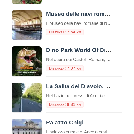
Museo delle navi romane di Nemi
Il Museo delle navi romane di Nemi è un luogo unico nel suo genere, che custodisce due preziose reliquie della storia romana: due scafi di navi dalle misure rispettivamente di m. 71,30 x 20 e m. 73 x 24. Risalenti una al I secolo d.C. e l’altra al II secolo d.C., entrambe ritrovate nel lago […]
Distanza: 7,54 km
Dino Park World Of Dinosaurs
Nel cuore dei Castelli Romani, a pochi chilometri da Roma, si nasconde un’esperienza unica che permette di fare un salto indietro nel tempo di milioni di anni. Il Dino Park World Of Dinosaurs di Genzano di Roma è un parco tematico dedicato interamente ai giganti del passato, che offre un’avventura coinvolgente ed educativa per tutta […]
Distanza: 7,97 km
La Salita del Diavolo, la strada antigravitazionale
Nel Lazio nei pressi di Ariccia sui Castelli Romani esiste una strada magica, la “Salita Stregata” o “Salita del Diavolo“: lungo una salita rettilinea, ogni cosa lasciata libera sul suolo, invece di scendere inizia a salire! La strada si trova precisamente al Km. 11,600 della Strada Statale 218, a pochi passi da Roma. Questo insolito […]
Distanza: 8,81 km
Palazzo Chigi
Il palazzo ducale di Ariccia costituisce un esempio unico di dimora barocca rimasta inalterata nel suo contesto ambientale e nel suo arredamento originario, a documentare il fasto di una delle più grandi casate papali italiane: i Chigi, già proprie