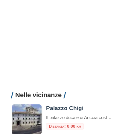
Nelle vicinanze
Palazzo Chigi
Il palazzo ducale di Ariccia costituisce un esempio unico di dimora barocca rimasta inalterata nel suo contesto ambientale e nel suo arredamento originario, a documentare il fasto di una delle più grandi casate papali italiane: i Chigi, già proprie
Distanza: 0,00 km