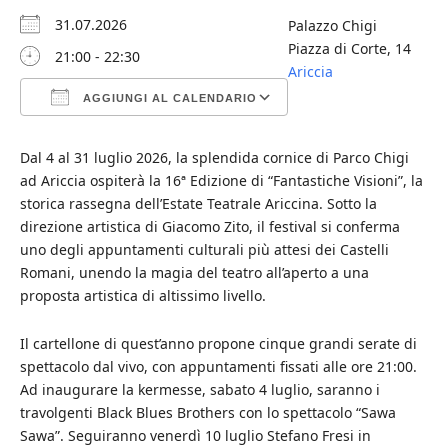
31.07.2026
Palazzo Chigi
Piazza di Corte, 14
21:00 - 22:30
Ariccia
AGGIUNGI AL CALENDARIO
Download ICS
Google Calendar
iCalendar
Office 365
Outlook Live
Dal 4 al 31 luglio 2026, la splendida cornice di Parco Chigi
ad Ariccia ospiterà la 16ª Edizione di “Fantastiche Visioni”, la
storica rassegna dell’Estate Teatrale Ariccina. Sotto la
direzione artistica di Giacomo Zito, il festival si conferma
uno degli appuntamenti culturali più attesi dei Castelli
Romani, unendo la magia del teatro all’aperto a una
proposta artistica di altissimo livello.
Il cartellone di quest’anno propone cinque grandi serate di
spettacolo dal vivo, con appuntamenti fissati alle ore 21:00.
Ad inaugurare la kermesse, sabato 4 luglio, saranno i
travolgenti Black Blues Brothers con lo spettacolo “Sawa
Sawa”. Seguiranno venerdì 10 luglio Stefano Fresi in