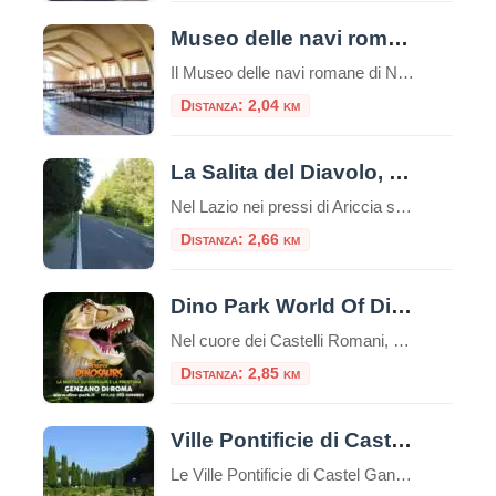
Museo delle navi romane di Nemi
Il Museo delle navi romane di Nemi è un luogo unico nel suo genere, che custodisce due preziose reliquie della storia romana: due scafi di navi dalle misure rispettivamente di m. 71,30 x 20 e m. 73 x 24. Risalenti una al I secolo d.C. e l’altra al II secolo d.C., entrambe ritrovate nel lago […]
Distanza: 2,04 km
La Salita del Diavolo, la strada antigravitazionale
Nel Lazio nei pressi di Ariccia sui Castelli Romani esiste una strada magica, la “Salita Stregata” o “Salita del Diavolo“: lungo una salita rettilinea, ogni cosa lasciata libera sul suolo, invece di scendere inizia a salire! La strada si trova precisamente al Km. 11,600 della Strada Statale 218, a pochi passi da Roma. Questo insolito […]
Distanza: 2,66 km
Dino Park World Of Dinosaurs
Nel cuore dei Castelli Romani, a pochi chilometri da Roma, si nasconde un’esperienza unica che permette di fare un salto indietro nel tempo di milioni di anni. Il Dino Park World Of Dinosaurs di Genzano di Roma è un parco tematico dedicato interamente ai giganti del passato, che offre un’avventura coinvolgente ed educativa per tutta […]
Distanza: 2,85 km
Ville Pontificie di Castel Gandolfo
Le Ville Pontificie di Castel Gandolfo sono un insieme di palazzi e giardini appartenenti al Vaticano; estese per circa 55 ettari, più della Città del Vaticano nel centro di Roma che è solo 44 ettari. È una delle più grandi aree extraterritoriali della Santa Sede in Italia. Comprende il Palazzo Papale e tre ville storiche: […]