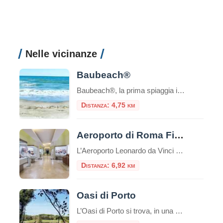
Nelle vicinanze
Baubeach®
Baubeach®, la prima spiaggia in Italia per cani liberi e felici, a Maccarese, Comune di Fiumicino, è aperta e attende i suoi amati Soci. Il momento migliore dell’anno per godere della elioterapia è proprio questo, quindi l’Associazione Baubeach Village ha affrettato tutte le pratiche di ricomposizione della struttura, che ogni anno viene totalmente smontata dal […]
Distanza: 4,75 km
Aeroporto di Roma Fiumicino: esposte tre sculture etrusche di inestimabile valore
L’Aeroporto Leonardo da Vinci di Fiumicino aggiunge un nuovo tassello al suo percorso di valorizzazione culturale con l’inaugurazione dell’esposizione “Etruschi per l’eternità”, una mostra che celebra la raffinatezza della civiltà etrusca attraverso tre sculture provenienti dalle collezioni del Museo Nazionale Etrusco di Villa Giulia. Questo progetto rappresenta una straordinaria opportunità per migliaia di passeggeri, che possono immergersi […]
Distanza: 6,92 km
Oasi di Porto
L’Oasi di Porto si trova, in una suggestiva cornice naturale, alla foce del Tevere, nei pressi di Fiumicino e si estende intorno all’antico Porto di Traiano, costruito nel II secolo d.C. sul preesistente Porto di Claudio. L’elemento caratterizzante è il lago, l’antico bacino portuale fatto costruire dall’imperatore Traiano (98 – 117 d.C.), in sostituzione del […]