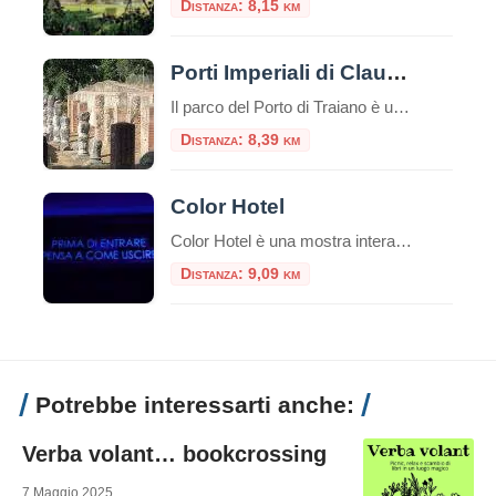
Distanza: 8,15 km
Porti Imperiali di Claudio e Traiano
Il parco del Porto di Traiano è un paesaggio di grandissimo valore culturale e naturale, in cui i resti dell’antico impianto portuale si legano al patrimonio arboreo e agli specchi d’acqua, in una unità armonica resa suggestiva dalle tracce del tempo
Distanza: 8,39 km
Color Hotel
Color Hotel è una mostra interattiva permanente composta da 11 sale tematiche che prende le sembianze di un hotel incantevole! Una sorprendente area interattiva permanente dedicata al gioco e al puro divertimento. E’ ospitato negli spazi di The Wow Side Shopping Centre (ex Parco Leonardo) a Fiumicino. Al confine tra realtà e sogno, questo spazio di 4.000 mq, custodisce al suo interno incredibili sorprese […]
Distanza: 9,09 km
Potrebbe interessarti anche:
Verba volant… bookcrossing
7 Maggio 2025