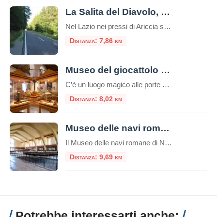
La Salita del Diavolo, la strada antigravitazionale
Nel Lazio nei pressi di Ariccia sui Castelli Romani esiste una strada magica, la “Salita Stregata” o “Salita del Diavolo“: lungo una salita rettilinea, ogni cosa lasciata libera sul suolo, invece di scendere inizia a salire! La strada si trova precisamente al Km. 11,600 della Strada Statale 218, a pochi passi da Roma. Questo insolito […]
Distanza: 7,86 km
Museo del giocattolo di Zagarolo
C’è un luogo magico alle porte di Roma dove il tempo sembra essersi fermato, un posto dove i ricordi prendono forma e i sogni dell’infanzia sono conservati con cura. Stiamo parlando del Museo del Giocattolo di Zagarolo, uno scrigno di tesori che affascina non solo i bambini, ma anche e soprattutto gli adulti, trasportandoli in […]
Distanza: 8,02 km
Museo delle navi romane di Nemi
Il Museo delle navi romane di Nemi è un luogo unico nel suo genere, che custodisce due preziose reliquie della storia romana: due scafi di navi dalle misure rispettivamente di m. 71,30 x 20 e m. 73 x 24. Risalenti una al I secolo d.C. e l’altra al II secolo d.C., entrambe ritrovate nel lago […]
Distanza: 9,69 km
Potrebbe interessarti anche: