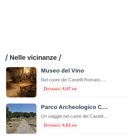
Nelle vicinanze
Museo del Vino
Nel cuore dei Castelli Romani, Monte Porzio Catone ospita il Museo del Vino, un luogo che celebra la tradizione vitivinicola del territorio. Inaugurato il 12 aprile 2024, il museo è situato nei locali dell’ex stazione ferroviaria, attiva dal 1916 al 1944, ora trasformata in uno spazio culturale che racconta la storia e l’identità enologica della […]
Distanza: 4,47 km
Parco Archeologico Culturale di Tuscolo
Un viaggio nel cuore dei Castelli Romani, tra storia, natura e panorami Il Parco Archeologico Culturale di Tuscolo si trova nel comune di Monte Porzio Catone, nel cuore dei Castelli Romani, a circa 25 km da Roma. La zona è facilmente raggiungibile in auto o con una combinazione di treno e navetta. Breve storia Tusculum […]
Distanza: 4,62 km