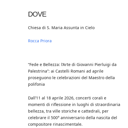
Download ICS
Google Calendar
iCalendar
Office 365
Outlook Live
DOVE
Chiesa di S. Maria Assunta in Cielo
Rocca Priora
“Fede e Bellezza: l’Arte di Giovanni Pierluigi da
Palestrina”: ai Castelli Romani ad aprile
proseguono le celebrazioni del Maestro della
polifonia
Dall’11 al 18 aprile 2026, concerti corali e
momenti di riflessione in luoghi di straordinaria
bellezza, tra ville storiche e cattedrali, per
celebrare il 500° anniversario della nascita del
compositore rinascimentale.