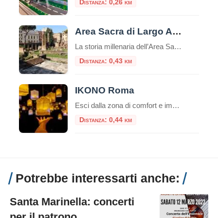
Distanza: 0,26 km
Area Sacra di Largo Argentina
La storia millenaria dell’Area Sacra di Largo Argentina, dal 20 giugno, si offre al pubblico con un nuovo percorso che per la prima volta consente di accedere al sito e visitarlo in modo sistematico, leggendone le fasi di vita dall’età repubblicana attraverso l’epoca imperiale e medievale, fino alla riscoperta avvenuta nel secolo scorso con le demolizioni […]
Distanza: 0,43 km
IKONO Roma
Esci dalla zona di comfort e immergiti in un’esperienza unica che non dimenticherai mai! IKONO è la nuova esperienza immersiva a pochi passi dal Pantheon. Un emozionante e indimenticabile percorso di circa un’ora attraverso una serie di atmosfere coinvolgenti che scateneranno la vostra creatività interiore per creare ricordi unici.Durante la visita, interagirai con più di […]
Distanza: 0,44 km
Potrebbe interessarti anche:
Santa Marinella: concerti
per il patrono