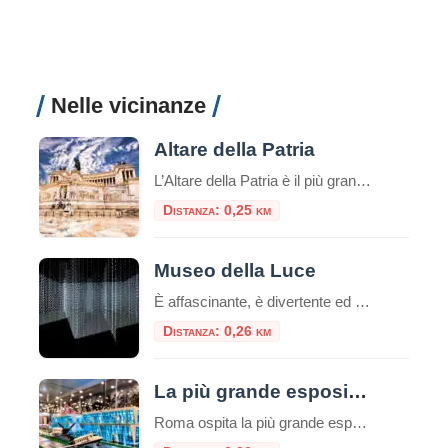
Nelle vicinanze
Altare della Patria
L’Altare della Patria è il più grande monumento nazionale d’Italia ed è stato inaugurato dal re Vittorio Emanuele III durante il 50° anniversario dell’Unità d’Italia all’Esposizione Universale del 4 giugno 1911. Il monumento era originariamente progettato per commemorare il re Vittorio Emanuele II di Savoia. Fu il primo re d’Italia ed era conosciuto come il ‘Re […]
Distanza: 0,25 km
Museo della Luce
È affascinante, è divertente ed è sicuramente sorprendente. Benvenuti nel palazzo storico ricco di affascinanti installazioni luminose, illusioni avvincenti e un’atmosfera meravigliosa! L’esposizione del museo si sviluppa in uno spazio di 1000 m2 dove le installazioni luminose incontrano le invenzioni scientifiche e artistiche: l’arte della luce e l’ottica vengono esposte insieme a scoperte che hanno […]
Distanza: 0,26 km
La più grande esposizione europea di mattoncini LEGO®
Roma ospita la più grande esposizione europea di modelli realizzati con i celebri mattoncini LEGO®, un evento unico e spettacolare nel cuore del centro storico, a due passi da Piazza Venezia. Un’esposizione inedita Tutti i modelli in mostra sono inediti e mai presentati prima. Oltre 100 diorami e migliaia di costruzioni, per un totale di […]