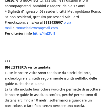
Costo
: €15 nuovi iscritti; €13 soci; €11 disabili e loro
accompagnatori, bambini e ragazzi da 6 a 17 anni.
+ Biglietti d’ingresso: 5€ residenti città Metropolitana Roma,
8€ non residenti, gratuito possessori Mic Card.
Prenotazioni: sms/wa al
3383435907
o via
mail
a
romaelazioxte@gmail.com
Per ulteriori info
bit.ly/4nZTgl1
***
BIGLIETTERIA visite guidate:
Tutte le nostre visite sono condotte da storici dell’arte,
archeologi e architetti regolarmente iscritti nell’albo delle
guide turistiche di Roma.
La tariffa include l’auricolare (vox) che permette di ascoltare
le nostre guide in assoluto confort, perché permettono di
distanziarci fino a 10 metri, soffermarci a guardare un
particolare, o fare foto, senza perdere una parola.