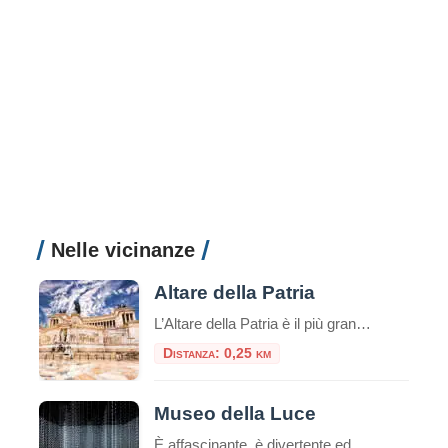
Nelle vicinanze
Altare della Patria
L’Altare della Patria è il più grande monumento nazionale d’Italia ed è stato inaugurato dal re Vittorio Emanuele III durante il 50° anniversario dell’Unità d’Italia all’Esposizione Universale del 4 giugno 1911. Il monumento era originariamente progettato per commemorare il re Vittorio Emanuele II di Savoia. Fu il primo re d’Italia ed era conosciuto come il ‘Re […]
Distanza: 0,25 km
Museo della Luce
È affascinante, è divertente ed è sicuramente sorprendente. Benvenuti nel palazzo storico ricco di affascinanti installazioni luminose, illusioni avvincenti e un’atmosfera meravigliosa! L’esposizione del museo si sviluppa in uno spazio di 1000 m2 dove le installazioni luminose incontrano le invenzioni scientifiche e artistiche: l’arte della luce e l’ottica vengono esposte insieme a scoperte che hanno […]