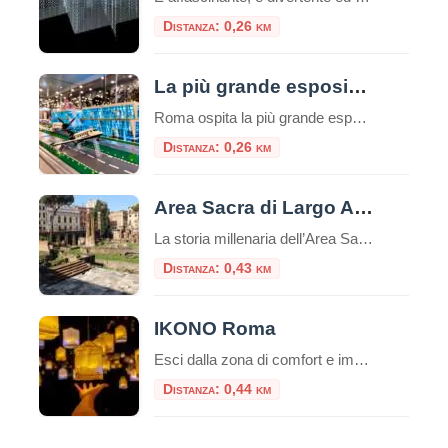
Distanza: 0,26 km
La più grande esposizione europea di mattoncini LEGO®
Roma ospita la più grande esposizione europea di modelli realizzati con i celebri mattoncini LEGO®, un evento unico e spettacolare nel cuore del centro storico, a due passi da Piazza Venezia. Un’esposizione inedita Tutti i modelli in mostra sono inediti e mai presentati prima. Oltre 100 diorami e migliaia di costruzioni, per un totale di […]
Distanza: 0,26 km
Area Sacra di Largo Argentina
La storia millenaria dell’Area Sacra di Largo Argentina, dal 20 giugno, si offre al pubblico con un nuovo percorso che per la prima volta consente di accedere al sito e visitarlo in modo sistematico, leggendone le fasi di vita dall’età repubblicana attraverso l’epoca imperiale e medievale, fino alla riscoperta avvenuta nel secolo scorso con le demolizioni […]
Distanza: 0,43 km
IKONO Roma
Esci dalla zona di comfort e immergiti in un’esperienza unica che non dimenticherai mai! IKONO è la nuova esperienza immersiva a pochi passi dal Pantheon. Un emozionante e indimenticabile percorso di circa un’ora attraverso una serie di atmosfere coinvolgenti che scateneranno la vostra creatività interiore per creare ricordi unici.Durante la visita, interagirai con più di […]
Distanza: 0,44 km