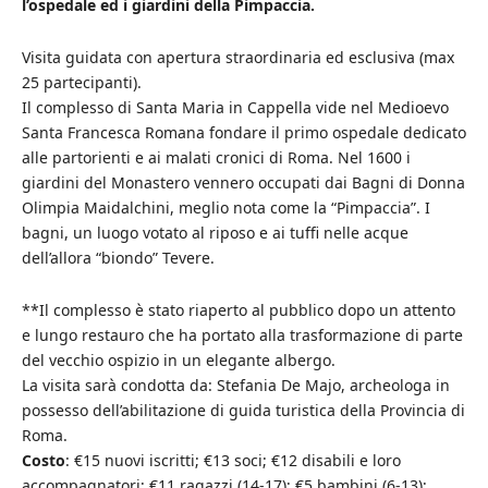
l’ospedale ed i giardini della Pimpaccia.
Visita guidata con apertura straordinaria ed esclusiva (max
25 partecipanti).
Il complesso di Santa Maria in Cappella vide nel Medioevo
Santa Francesca Romana fondare il primo ospedale dedicato
alle partorienti e ai malati cronici di Roma. Nel 1600 i
giardini del Monastero vennero occupati dai Bagni di Donna
Olimpia Maidalchini, meglio nota come la “Pimpaccia”. I
bagni, un luogo votato al riposo e ai tuffi nelle acque
dell’allora “biondo” Tevere.
**Il complesso è stato riaperto al pubblico dopo un attento
e lungo restauro che ha portato alla trasformazione di parte
del vecchio ospizio in un elegante albergo.
La visita sarà condotta da: Stefania De Majo, archeologa in
possesso dell’abilitazione di guida turistica della Provincia di
Roma.
Costo
: €15 nuovi iscritti; €13 soci; €12 disabili e loro
accompagnatori; €11 ragazzi (14-17); €5 bambini (6-13);