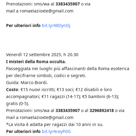
Prenotazioni: sms/wa al
3383435907
o via
mail a romaelazioxte@gmail.com
Per ulteriori info
bit.ly/48DynDj
Venerdì 12 settembre 2025, h 20.30
I misteri della Roma occulta.
Passeggiata nei luoghi più affascinanti della Roma esoterica
per decifrarne simboli, codici e segreti.
Guida: Marco Biordi.
Costo
: €15 nuovi iscritti; €13 soci; €12 disabili e loro
accompagnatori; €11 ragazzi (14-17); €5 bambini (6-13);
gratis (0-5).
Prenotazioni: sms/wa al
3383435907
o al
3296892418
o via
mail a romaelazioxte@gmail.com
*La visita è adatta per ragazzi dai 10 anni in su.
Per ulteriori info
bit.ly/4ceyPdG