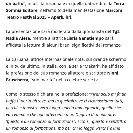
un baffo”
, in uscita nazionale in quella data, edito da
Terra
Somnia Editore
, nell’ambito della manifestazione
Marconi
Teatro Festival 2025 – AperiLibri.
La presentazione sarà moderata dalla giornalista del
Tg2
Nadia Alese
, mentre all’attrice
Ilaria Genatiempo
sarà
affidata la lettura di alcuni brani significativi del romanzo.
La Caruana, attrice internazionale nota, sul grande schermo
e in tv, da ultimo, in Italia, con la serie “Makari”, ha affidato
la prefazione del suo romanzo all’attore e scrittore
Ninni
Bruschetta
, “suo marito” nella celebre serie tv.
Come lo stesso dichiara nella prefazione:
“Pirandello mi fa un
baffo ti porta altrove, ma in quell’altrove ci riconosciamo tutti,
perché è il nostro vero luogo, quello immaginario, quello che
vorremmo e che non otterremo mai. Oggi va di moda dire:
“questo è un romanzo di formazione”. Ecco si, questo è senz’altro
un romanzo di formazione, ma per chi lo legge. Perché è una