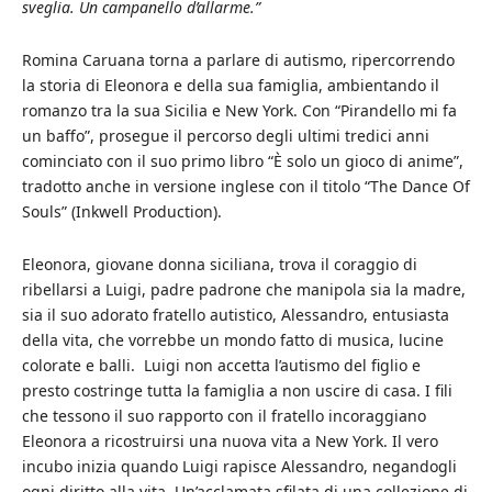
sveglia. Un campanello d’allarme.”
Romina Caruana torna a parlare di autismo, ripercorrendo
la storia di Eleonora e della sua famiglia, ambientando il
romanzo tra la sua Sicilia e New York. Con “Pirandello mi fa
un baffo”, prosegue il percorso degli ultimi tredici anni
cominciato con il suo primo libro “È solo un gioco di anime”,
tradotto anche in versione inglese con il titolo “The Dance Of
Souls” (Inkwell Production).
Eleonora, giovane donna siciliana, trova il coraggio di
ribellarsi a Luigi, padre padrone che manipola sia la madre,
sia il suo adorato fratello autistico, Alessandro, entusiasta
della vita, che vorrebbe un mondo fatto di musica, lucine
colorate e balli. Luigi non accetta l’autismo del figlio e
presto costringe tutta la famiglia a non uscire di casa. I fili
che tessono il suo rapporto con il fratello incoraggiano
Eleonora a ricostruirsi una nuova vita a New York. Il vero
incubo inizia quando Luigi rapisce Alessandro, negandogli
ogni diritto alla vita. Un’acclamata sfilata di una collezione di