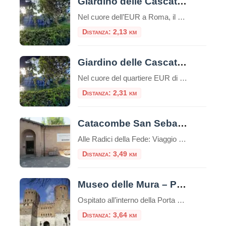
Giardino delle Cascate a Roma
Nel cuore dell’EUR a Roma, il Giardino delle Cascate, è un’area verde di circa 42.000 mq. Inaugurata nel 1961 è un giardino con cascate, piante, fontane, vasche, salti e getti d’acqua nato dal disegno dell’architetto Raffaele De Vico. Il Giardino delle Cascate fa parte del Parco Centrale del Lago, che si sviluppa su una superficie […]
Distanza: 2,13 km
Giardino delle Cascate all’EUR
Nel cuore del quartiere EUR di Roma, nascosto tra imponenti edifici e ampie strade, si trova un piccolo gioiello di tranquillità e bellezza: il Giardino delle Cascate. Questo angolo verde, affacciato sul Laghetto dell’EUR, è un esempio perfetto di fusione tra natura e ingegneria, un’oasi di pace che offre un’esperienza sensoriale unica tra il suono […]
Distanza: 2,31 km
Catacombe San Sebastiano
Alle Radici della Fede: Viaggio nelle Catacombe di San Sebastiano sull’Appia Antica Immerse nel verde suggestivo della Via Appia Antica, le Catacombe di San Sebastiano rappresentano una delle testimonianze più affascinanti e stratificate della Roma cristiana e pagana. Questo luogo non è solo un cimitero sotterraneo, ma uno scrigno di storia che custodisce la memoria […]
Distanza: 3,49 km
Museo delle Mura – Porta San Sebastiano
Ospitato all’interno della Porta San Sebastiano delle mura Aureliane, il Museo delle Mura è stato realizzato nel 1990 ed offre ai visitatori un itinerario didattico che ripercorre la storia delle fortificazioni della città, dall’età regia e re
Distanza: 3,64 km