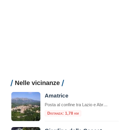
Nelle vicinanze
Amatrice
Posta al confine tra Lazio e Abruzzo, si trova Amatrice (955 s.l.m.). Il territorio si articola in un altipiano centrale, tra i 900 e i 1000 metri, ospitante il lago Scandarello e le numerose frazioni che le fanno da contorno.
Distanza: 1,78 km