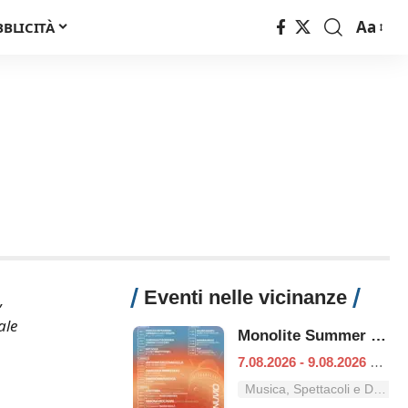
Aa
BBLICITÀ
Font
Resizer
Eventi nelle vicinanze
,
ale
Monolite Summer Fest
7.08.2026 - 9.08.2026
|
Lan
Musica, Spettacoli e Danza nel Lazio