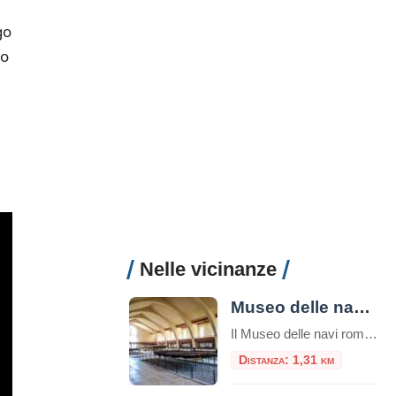
go
io
Nelle vicinanze
Museo delle navi romane di Nemi
Il Museo delle navi romane di Nemi è un luogo unico nel suo genere, che custodisce due preziose reliquie della storia romana: due scafi di navi dalle misure rispettivamente di m. 71,30 x 20 e m. 73 x 24. Risalenti una al I secolo d.C. e l’altra al II secolo d.C., entrambe ritrovate nel lago […]
Distanza: 1,31 km