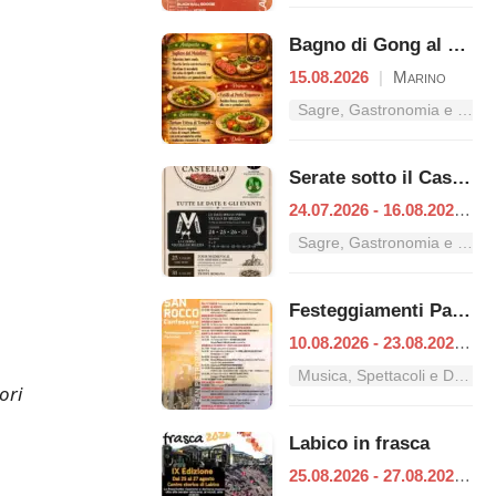
Bagno di Gong al Tramonto | Cena Veg
15.08.2026
|
Marino
Sagre, Gastronomia e Tradizioni nel Lazio
Serate sotto il Castello
24.07.2026 - 16.08.2026
|
R
Sagre, Gastronomia e Tradizioni nel Lazio
Festeggiamenti Patronali di San Rocco
10.08.2026 - 23.08.2026
|
C
Musica, Spettacoli e Danza nel Lazio
ori
Labico in frasca
25.08.2026 - 27.08.2026
|
L