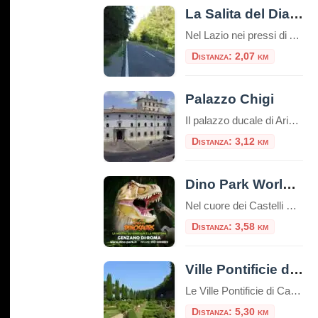
La Salita del Diavolo, la strada antigravitazionale
Nel Lazio nei pressi di Ariccia sui Castelli Romani esiste una strada magica, la “Salita Stregata” o “Salita del Diavolo“: lungo una salita rettilinea, ogni cosa lasciata libera sul suolo, invece di scendere inizia a salire! La strada si trova precisamente al Km. 11,600 della Strada Statale 218, a pochi passi da Roma. Questo insolito […]
Distanza: 2,07 km
Palazzo Chigi
Il palazzo ducale di Ariccia costituisce un esempio unico di dimora barocca rimasta inalterata nel suo contesto ambientale e nel suo arredamento originario, a documentare il fasto di una delle più grandi casate papali italiane: i Chigi, già proprie
Distanza: 3,12 km
Dino Park World Of Dinosaurs
Nel cuore dei Castelli Romani, a pochi chilometri da Roma, si nasconde un’esperienza unica che permette di fare un salto indietro nel tempo di milioni di anni. Il Dino Park World Of Dinosaurs di Genzano di Roma è un parco tematico dedicato interamente ai giganti del passato, che offre un’avventura coinvolgente ed educativa per tutta […]
Distanza: 3,58 km
Ville Pontificie di Castel Gandolfo
Le Ville Pontificie di Castel Gandolfo sono un insieme di palazzi e giardini appartenenti al Vaticano; estese per circa 55 ettari, più della Città del Vaticano nel centro di Roma che è solo 44 ettari. È una delle più grandi aree extraterritoriali della Santa Sede in Italia. Comprende il Palazzo Papale e tre ville storiche: […]
Distanza: 5,30 km