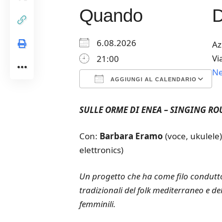
Quando
6.08.2026
Az
Vi
21:00
N
AGGIUNGI AL CALENDARIO
Download ICS
Google Calendar
iCalendar
Office 365
Outloo
SULLE ORME DI ENEA – SINGING RO
Con:
Barbara Eramo
(voce, ukulele
elettronics)
Un progetto che ha come filo conduttore 
tradizionali del folk mediterraneo e del
femminili.