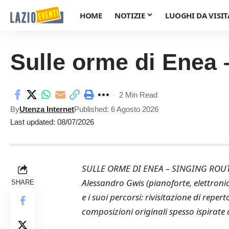
HOME
NOTIZIE
LUOGHI DA VISIT
Sulle orme di Enea 
2 Min Read
By
Utenza Internet
Published: 6 Agosto 2026
Last updated: 08/07/2026
SULLE ORME DI ENEA – SINGING ROUTES 
Alessandro Gwis (pianoforte, elettroni
SHARE
e i suoi percorsi: rivisitazione di reper
composizioni originali spesso ispirate a 