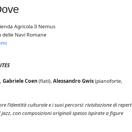
Dove
ienda Agricola Il Nemus
a delle Navi Romane
emi
k Live
UTES
),
Gabriele Coen
(fiati),
Alessandro Gwis
(pianoforte,
l’identità culturale e i suoi percorsi: rivisitazione di repert
 jazz, con composizioni originali spesso ispirate a figure