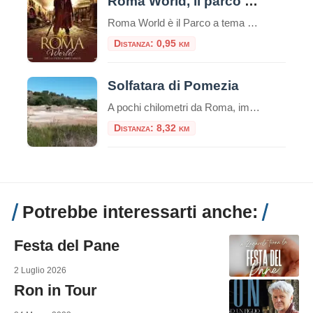
Roma World, il parco dell’Antica Roma
Roma World è il Parco a tema dell’Antica Roma, nato a fianco di Cinecittà World. E’ un experience park permette di immergersi nella storia, di vivere la Roma Antica, così come l’abbiamo immaginata nei film e sui libri, da Ben Hur al Gladiatore. Il visitatore pùò riscoprire il contatto con la natura, mangiare nella Taberna […]
Distanza: 0,95 km
Solfatara di Pomezia
A pochi chilometri da Roma, immersa nella campagna laziale, si trova la Solfatara di Pomezia, un luogo affascinante e poco conosciuto che custodisce un pezzo di storia geologica e naturalistica del territorio. Quest’area, caratterizzata da fenomeni di vulcanismo secondario, regala un paesaggio suggestivo fatto di vapori sulfurei, laghetti dalle acque colorate e un ecosistema unico […]
Distanza: 8,32 km
Potrebbe interessarti anche:
Festa del Pane
2 Luglio 2026
Ron in Tour