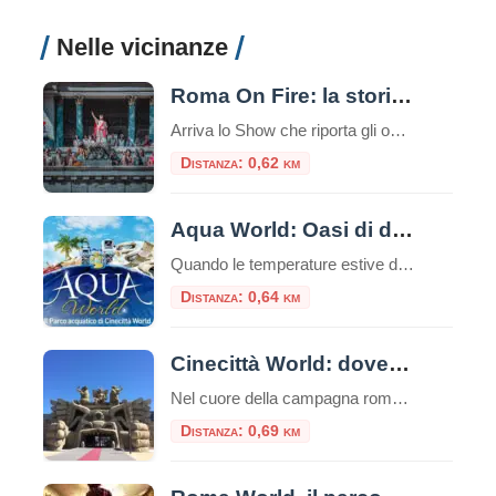
Nelle vicinanze
Roma On Fire: la storia dà spettacolo!
Arriva lo Show che riporta gli ospiti nell’Antica Roma Ha duemila anni ma se li porta bene: ecco Roma On Fire il nuovo, spettacolare, live show serale che promette di incendiare le notti estive della Capitale, con oltre 30 artisti in scena, accompagnati da gladiatori, legionari, ancelle, ballerini, bighe, cavalli, videomapping ed effetti speciali. Dal […]
Distanza: 0,62 km
Aqua World: Oasi di divertimento cinematografico
Quando le temperature estive della Capitale cominciano a farsi roventi, c’è un luogo alle porte di Roma capace di trasformare la calura in un’avventura rinfrescante a ritmo di cinema, adrenalina e relax. Si tratta di Aqua World, l’esclusivo parco acquatico di Cinecittà World situato a Castel Romano. Concepito come un vero e proprio “paradiso acquatico” […]
Distanza: 0,64 km
Cinecittà World: dove il Cinema diventa Realtà
Nel cuore della campagna romana, a pochi chilometri dalla Capitale, sorge uno dei parchi tematici più affascinanti d’Italia: Cinecittà World. Inaugurato nel 2014, questo straordinario parco rappresenta un omaggio alla settima arte e alla gloriosa tradizione cinematografica italiana, offrendo ai visitatori un’esperienza immersiva nel mondo del cinema e della televisione. Un Parco Nato dal Sogno […]
Distanza: 0,69 km