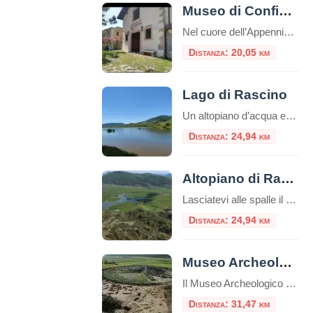
Museo di Configno
Nel cuore dell’Appennino laziale, nella frazione di Configno, a pochi chilometri da Amatrice, sorge il Museo delle Arti e Tradizioni Popolari di Configno. Questo museo etnografico rappresenta un punto di riferimento culturale per la conservazione della memoria storica e delle tradizioni locali Il museo ha sede in un edificio costruito nel 1928, originariamente utilizzato come […]
Distanza: 20,05 km
Lago di Rascino
Un altopiano d’acqua e silenzio nel cuore dell’Appennino laziale Sospeso a mille metri d’altitudine, nel cuore dei Monti Carseolani, il Lago di Rascino è un piccolo mondo a parte: un’oasi d’acqua e di quiete dove la natura domina ancora incontrastata. Situato nel comune di Fiamignano, in provincia di Rieti, questo lago carsico rappresenta uno dei […]
Distanza: 24,94 km
Altopiano di Rascino
Lasciatevi alle spalle il trambusto della città e preparatevi a scoprire un luogo dove la natura regna sovrana e il tempo sembra scorrere a un ritmo diverso. Benvenuti sull’Altopiano di Rascino, un vasto tavolato carsico a oltre 1100 metri di altitudine, incastonato nell’Appennino Centrale, nel cuore del Cicolano in provincia di Rieti. Spesso definito “il […]
Distanza: 24,94 km
Museo Archeologico del Cicolano
Il Museo Archeologico del Cicolano (Mac) non è più un sogno: è stato ufficialmente aperto sabato 17 dicembre, con la benedizione del parroco con Francesco Salvi; arriva come un regalo di Natale e come tale l’ingresso sarà gratuito fino al 7 g
Distanza: 31,47 km