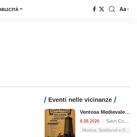
Aa
BBLICITÀ
Font
Resizer
Eventi nelle vicinanze
Ventosa Medievale: Festa al Borgo
8.08.2026
|
Santi Cosma e Damiano
Musica, Spettacoli e Danza nel Lazio