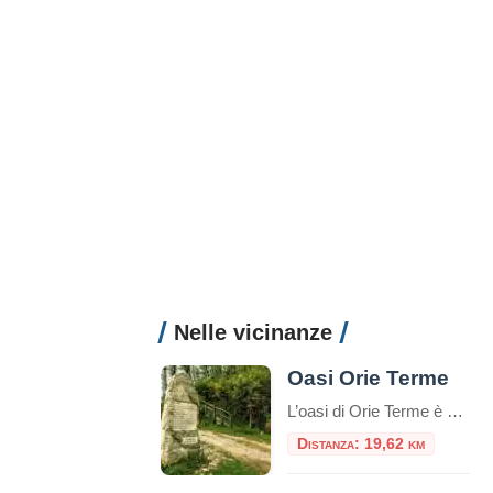
Nelle vicinanze
Oasi Orie Terme
L’oasi di Orie Terme è un parco naturalistico del comune di Amatrice, nella frazione di Configno, di proprietà della famiglia Betturri. Il parco “è un omaggio alla Terra e alla natura per promuovere l’educazione e la cultura del rispetto dell’ambiente”, accoglie oltre che a numerosi animali, anche dei testi scritti ispirandosi alla Passione di Gesù, […]
Distanza: 19,62 km