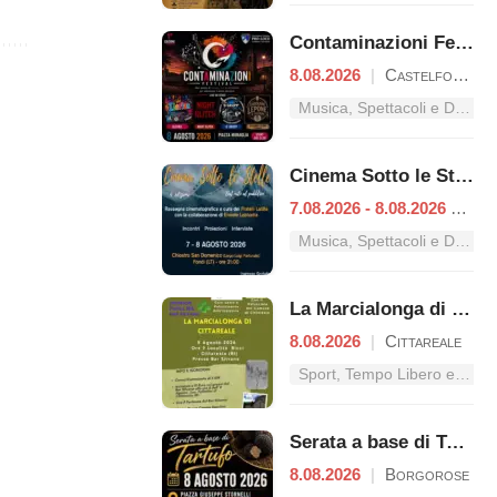
Contaminazioni Festival
8.08.2026
|
Castelforte
Musica, Spettacoli e Danza nel Lazio
Cinema Sotto le Stelle – Dal mito al pubblico
7.08.2026 - 8.08.2026
|
Fon
Musica, Spettacoli e Danza nel Lazio
La Marcialonga di Cittareale
8.08.2026
|
Cittareale
Sport, Tempo Libero e Divertimento nel Lazio
Serata a base di Tartufo
8.08.2026
|
Borgorose