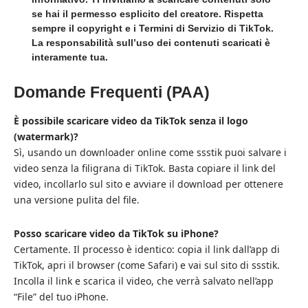
se hai il permesso esplicito del creatore. Rispetta
sempre il copyright e i Termini di Servizio di TikTok.
La responsabilità sull’uso dei contenuti scaricati è
interamente tua.
Domande Frequenti (PAA)
È possibile scaricare video da TikTok senza il logo
(watermark)?
Sì, usando un downloader online come ssstik puoi salvare i
video senza la filigrana di TikTok. Basta copiare il link del
video, incollarlo sul sito e avviare il download per ottenere
una versione pulita del file.
Posso scaricare video da TikTok su iPhone?
Certamente. Il processo è identico: copia il link dall’app di
TikTok, apri il browser (come Safari) e vai sul sito di ssstik.
Incolla il link e scarica il video, che verrà salvato nell’app
“File” del tuo iPhone.