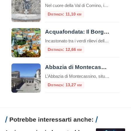
Nel cuore della Val di Comino, incastonato tra le montagne del Basso Lazio e a breve distanza dal Parco Nazionale d’Abruzzo, Lazio e Molise, sorge un luogo che è al contempo un monito, un archivio e un abbraccio: il Museo del Novecento e della Shoah di San Donato Val di Comino. Questo spazio non è […]
Distanza: 11,10 km
Acquafondata: Il Borgo della Zampogna Tra Natura Incontaminata e Storia in Ciociaria
Incastonato tra i verdi rilievi dell’Appennino laziale, a quasi mille metri di altitudine, sorge Acquafondata, un piccolo ma sorprendente comune situato nel cuore della Ciociaria, in provincia di Frosinone. Abbracciato dai maestosi Monti della Meta e, più precisamente, dalle vette dell’Aquilone e della Monna (sul versante meridionale delle Mainarde), questo pittoresco borgo è la meta […]
Distanza: 12,66 km
Abbazia di Montecassino
L’Abbazia di Montecassino, situata a Cassino (FR), è una delle abbazie più antiche e importanti del mondo. La sua storia è ricca e affonda le radici nell’antichità. Nel corso dei secoli, Montecassino fu distrutta e ricostruita più volte. Fu distrutta dai Longobardi nel 577, dai Saraceni nel 883 e dai Normanni nel 1349. La distruzione […]
Distanza: 13,27 km
Potrebbe interessarti anche: