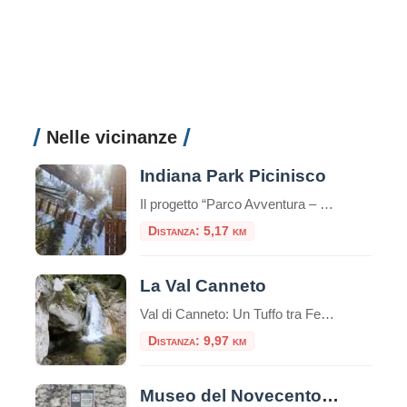
Nelle vicinanze
Indiana Park Picinisco
Il progetto “Parco Avventura – educativo”, è rivolto a tutto il pubblico interessato ad interagire in modo originale con la natura, in quanto esso rappresenta un’occasione di divertimento a diretto contatto con la natura offrendo inoltre co
Distanza: 5,17 km
La Val Canneto
Val di Canneto: Un Tuffo tra Fede e Natura nel Cuore del Lazio Incastonata come una gemma preziosa nel Parco Nazionale d’Abruzzo, Lazio e Molise, la Val di Canneto, nel territorio di Settefrati, è una meta che sa unire in modo sublime la spiritualità di un luogo sacro al fascino selvaggio e incontaminato della natura […]
Distanza: 9,97 km
Museo del Novecento e della Shoah: un viaggio nella memoria