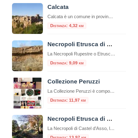
Calcata
Calcata è un comune in provincia di Viterbo, e dista dal capoluogo circa 45 km. A pochi chilometri da Roma, la cittadina di Calcata, arroccata sopra una montagna di tufo, domina la verde valle del fiume Treja. Nel paese di Calcata è stata girata la scena della distruzione del paesello nel film Amici miei del […]
Distanza: 4,32 km
Necropoli Etrusca di Norchia
La Necropoli Rupestre o Etrusca di Norchia è un antico sito archeologico situato nelle vicinanze di Vetralla, una cittadina nella regione del Lazio in Italia. Si tratta di una necropoli, cioè un’area dove sono presenti tombe e sepolture, caratterizzata da un particolare tipo di tomba, chiamata “tomba a camera rupestre”, scavata nella roccia tufacea.Indice dei […]
Distanza: 9,09 km
Collezione Peruzzi
La Collezione Peruzzi è composta da oltre duecento opere seriali di arte italiana contemporanea, raccolte a cominciare dal 1980. Gli artisti sono stati selezionati sulla base della loro effettiva riconoscibilità internazionale e dell’organicità all’area di appartenenza, in modo da soddisfare il progetto di collezione: rappresentare in modo esaustivo i movimenti e gli artisti italiani che […]
Distanza: 11,97 km
Necropoli Etrusca di Castel d’Asso
La Necropoli di Castel d’Asso, l’antica Axia, è un importante sito archeologico etrusco situato nella regione del Lazio, in Italia, a circa 7 chilometri a nord-ovest di Viterbo.Questa necropoli è una delle più grandi e meglio conservate della civiltà etrusca, un’antica civiltà pre-romana che esisteva nell’Italia centrale tra l’VIII e il I secolo a.C.Il sito […]
Distanza: 13,97 km