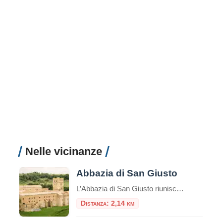
Nelle vicinanze
Abbazia di San Giusto
L’Abbazia di San Giusto riunisce molti secoli di storia in uno splendido luogo. Il monastero si affaccia sulla valle del fiume Marta, protetto da colline su entrambi i lati. Questa zona, a quattro chilometri da Tuscania, è stata anche in tempi
Distanza: 2,14 km