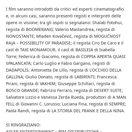
I film saranno introdotti da critici ed esperti cinematografici
e, in alcuni casi, saranno presenti registi e interpreti delle
opere in visione: tra gli ospiti si segnalano: Shalab Fotohui,
regista di BOOMERANG; Valerio Mastandrea, regista di
NONOSTANTE; Mladen Kovačević, regista di MOGUĆNOST
RAJA – POSSIBILITY OF PARADISE; il regista Ciro De Caro e il
cast di TAXI MONAMOUR, il cast di BASILEIA di Isabella
Torre; Federica di Giacomo, regista di COPPIA APERTA QUASI
SPALANCATA; Carlo Luglio e Fabio Gargano, registi di
DADAPOLIS; Antonietta De Lillo, regista di L’OCCHIO DELLA
GALLINA; Giulio Donato, regista di LABIRINTI; Francesca
Pirani, regista di VAKHIM; Giuseppe Schillaci, regista di
BOSCO GRANDE; Fabrizio Ferraro, regista di DESERT SUITE;
Salvatore Lizzio e Vanessa Zerda Rueda, produttori di A MAN
FELL di Giovanni C. Lorusso; Luciana Fina, regista di SEMPRE;
Paola Randi, regista di LA STORIA DEL FRANK E DELLA NINA.
SI RINGRAZIANO:
ADLER ENTERTAINMENT – BIM DISTRIBUZIONE –