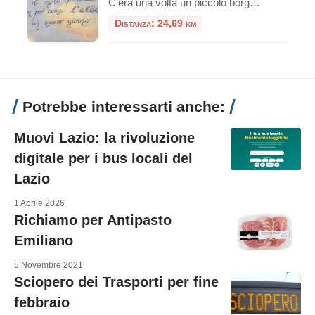
C’era una volta un piccolo borgo tra le colline viterbesi che rischiava di scomparire, perdendosi nel silenzio del tempo e dello spopolamento. Ma proprio come nelle favole più belle, è avvenuto un miracolo: oggi quel borgo è Sant’Angelo di Roccalvecce, universalmente noto come “Il Paese delle Fiabe”. Situato a pochi chilometri da Viterbo, questo “museo […]
Distanza: 24,69 km
Potrebbe interessarti anche:
Muovi Lazio: la rivoluzione
digitale per i bus locali del
Lazio
1 Aprile 2026
Richiamo per Antipasto
Emiliano
5 Novembre 2021
Sciopero dei Trasporti per fine
febbraio