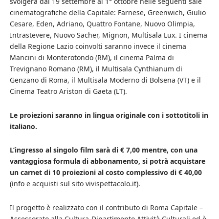
svolgerà dal 19 settembre al 1° ottobre nelle seguenti sale
cinematografiche della Capitale: Farnese, Greenwich, Giulio
Cesare, Eden, Adriano, Quattro Fontane, Nuovo Olimpia,
Intrastevere, Nuovo Sacher, Mignon, Multisala Lux. I cinema
della Regione Lazio coinvolti saranno invece il cinema
Mancini di Monterotondo (RM), il cinema Palma di
Trevignano Romano (RM), il Multisala Cynthianum di
Genzano di Roma, il Multisala Moderno di Bolsena (VT) e il
Cinema Teatro Ariston di Gaeta (LT).
Le proiezioni saranno in lingua originale con i sottotitoli in
italiano.
L’ingresso al singolo film sarà di € 7,00 mentre, con una
vantaggiosa formula di abbonamento, si potrà acquistare
un carnet di 10 proiezioni al costo complessivo di € 40,00
(info e acquisti sul sito
vivispettacolo.it
).
Il progetto è realizzato con il contributo di Roma Capitale –
Assessorato alla Cultura-Dipartimento Attività Culturali ed è