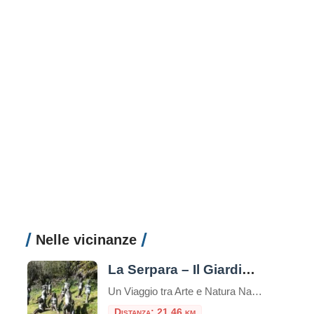
Nelle vicinanze
La Serpara – Il Giardino di Paul Wiedmer
Un Viaggio tra Arte e Natura Nascosto tra le colline della campagna laziale, vicino al borgo di Civitella d’Agliano, si trova un luogo magico dove arte e natura si fondono in un abbraccio unico e suggestivo: La Serpara – Il Giardino di Paul Wiedmer. Questo giardino artistico, nato dall’immaginazione e dal talento dell’artista svizzero Paul […]
Distanza: 21,46 km