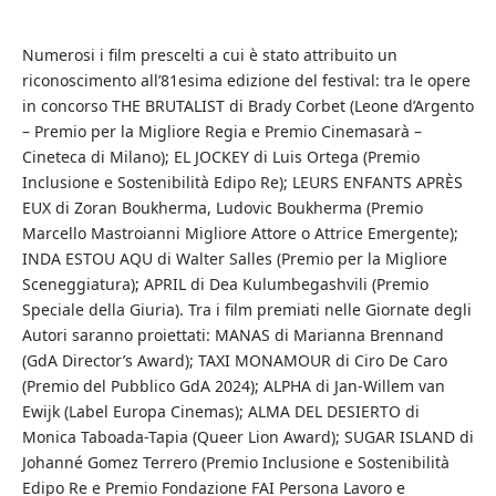
Numerosi i film prescelti a cui è stato attribuito un
riconoscimento all’81esima edizione del festival: tra le opere
in concorso THE BRUTALIST di Brady Corbet (Leone d’Argento
– Premio per la Migliore Regia e Premio Cinemasarà –
Cineteca di Milano); EL JOCKEY di Luis Ortega (Premio
Inclusione e Sostenibilità Edipo Re); LEURS ENFANTS APRÈS
EUX di Zoran Boukherma, Ludovic Boukherma (Premio
Marcello Mastroianni Migliore Attore o Attrice Emergente);
INDA ESTOU AQU di Walter Salles (Premio per la Migliore
Sceneggiatura); APRIL di Dea Kulumbegashvili (Premio
Speciale della Giuria). Tra i film premiati nelle Giornate degli
Autori saranno proiettati: MANAS di Marianna Brennand
(GdA Director’s Award); TAXI MONAMOUR di Ciro De Caro
(Premio del Pubblico GdA 2024); ALPHA di Jan-Willem van
Ewijk (Label Europa Cinemas); ALMA DEL DESIERTO di
Monica Taboada-Tapia (Queer Lion Award); SUGAR ISLAND di
Johanné Gomez Terrero (Premio Inclusione e Sostenibilità
Edipo Re e Premio Fondazione FAI Persona Lavoro e