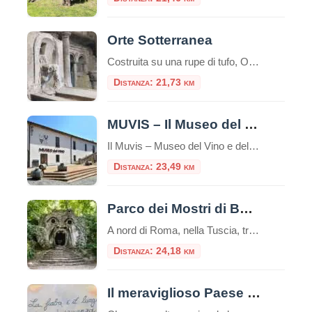
Orte Sotterranea
Costruita su una rupe di tufo, Orte, al suo interno conserva un tesoro nascosto fatto di cunicoli, cisterne, pozzi, laboratori e vari luoghi di attività. Al di sotto del paese, li dove non te lo aspetti, c’è una fitta rete di cunicoli che testimonia tutte le attività che in questo luogo, nei millenni, si sono […]
Distanza: 21,73 km
MUVIS – Il Museo del vino
Il Muvis – Museo del Vino e delle Scienze Agroalimentari è un’istituzione dedicata alla promozione e alla valorizzazione del vino e delle scienze agroalimentari. Situato a Castiglione in Teverina, vicino a Viterbo, il Muvis è il più grande museo del vino d’Italia con 2000 m² di spazi espositivi,, offrendo un’ampia gamma di esperienze educative e sensoriali per […]
Distanza: 23,49 km
Parco dei Mostri di Bomarzo
A nord di Roma, nella Tuscia, troviamo un particolare e surreale parco: il Parco dei Mostri di Bomarzo o anche Sacro Bosco. Questo parco presenta oltre una dozzina di grandi sculture completamente immerse nella valle boscosa e da queste prende il nome.Il parco è ricco di simbolismi e ha ispirato artisti surrealisti come Salvador Dalí […]
Distanza: 24,18 km
Il meraviglioso Paese delle Fiabe: Sant’Angelo di Roccalvecce