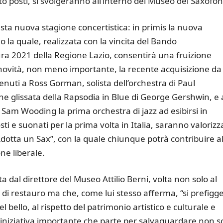
o posti, si svolgeranno all’interno del Museo del Saxofon
sta nuova stagione concertistica: in primis la nuova
 la quale, realizzata con la vincita del Bando
ura 2021 della Regione Lazio, consentirà una fruizione
o novità, non meno importante, la recente acquisizione da
nuti a Ross Gorman, solista dell’orchestra di Paul
e glissata della Rapsodia in Blue di George Gershwin, e 
i Sam Wooding la prima orchestra di jazz ad esibirsi in
ti e suonati per la prima volta in Italia, saranno valorizza
otta un Sax”, con la quale chiunque potrà contribuire a
ne liberale.
al direttore del Museo Attilio Berni, volta non solo al
i restauro ma che, come lui stesso afferma, “si prefigge
l bello, al rispetto del patrimonio artistico e culturale e
Un’iniziativa importante che parte per salvaguardare non s