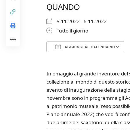
QUANDO
5.11.2022 - 6.11.2022
Tutto il giorno
AGGIUNGI AL CALENDARIO
Download ICS
Google Calendar
iCalendar
Office 365
Outloo
In omaggio al grande inventore del 
collezione al mondo di questo stori
evento di inaugurazione della stagi
novembre sono in programma gli Ado
al patrimonio museale, reso possibile
Piano annuale 2022) che vedrà confront
due anime del saxofono: quella classica