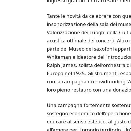
ingresso gratuito fino ad esauriment
Tante le novità da celebrare con que
insonorizzazione della sala del museo
Valorizzazione dei Luoghi della Cult
acustica ottimale dei concerti. Altr
parte del Museo dei saxofoni apparte
Whiteman e ideatore dell’introduzion
Ralph James, solista dell’orchestra d
Europa nel 1925. Gli strumenti, espos
con la campagna di crowdfunding “Ad
loro pieno restauro con una donazio
Una campagna fortemente sostenuta d
sostegno economico dell’operazione d
educare al senso estetico, al gusto de
all’amore per il proprio territorio. 