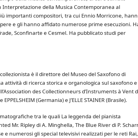
in Interpretazione della Musica Contemporanea al
più importanti compositori, tra cui Ennio Morricone, han
 opere e gli hanno affidato numerose prime esecuzioni. H
rade, Sconfinarte e Cesmel. Ha pubblicato studi per
collezionista è il direttore del Museo del Saxofono di
 attività di ricerca storica e organologica sul saxofono e
ll’Association des Collectionneurs d’Instruments à Vent d
che EPPELSHEIM (Germania) e J’ELLE STAINER (Brasile).
ematografiche tra le quali La leggenda del pianista
nted Mr. Ripley di A. Minghella, The Blue River di P. Schar
 numerosi gli special televisivi realizzati per le reti Rai,