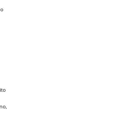
eo
ito
no,