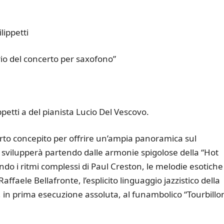
ippetti
rio del concerto per saxofono”
etti a del pianista Lucio Del Vescovo.
erto concepito per offrire un’ampia panoramica sul
svilupperà partendo dalle armonie spigolose della “Hot
do i ritmi complessi di Paul Creston, le melodie esotiche
Raffaele Bellafronte, l’esplicito linguaggio jazzistico della
 in prima esecuzione assoluta, al funambolico “Tourbillo