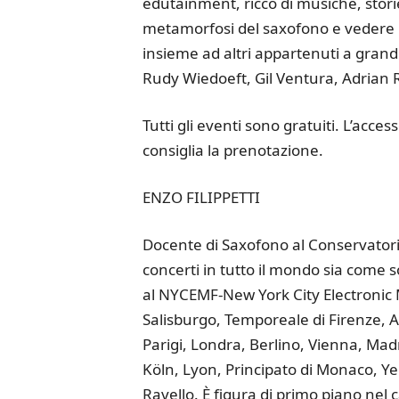
edutainment, ricco di musiche, storie
metamorfosi del saxofono e vedere i
insieme ad altri appartenuti a grand
Rudy Wiedoeft, Gil Ventura, Adrian Ro
Tutti gli eventi sono gratuiti. L’acc
consiglia la prenotazione.
ENZO FILIPPETTI
Docente di Saxofono al Conservatorio
concerti in tutto il mondo sia come so
al NYCEMF-New York City Electronic M
Salisburgo, Temporeale di Firenze, A
Parigi, Londra, Berlino, Vienna, Mad
Köln, Lyon, Principato di Monaco, Y
Ravello. È figura di primo piano nel