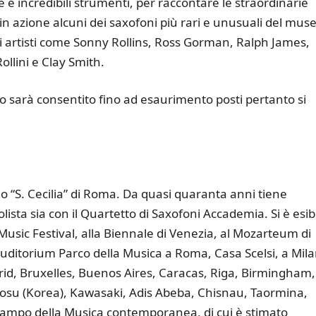
 e incredibili strumenti, per raccontare le straordinarie
n azione alcuni dei saxofoni più rari e unusuali del mus
i artisti come Sonny Rollins, Ross Gorman, Ralph James,
llini e Clay Smith.
esso sarà consentito fino ad esaurimento posti pertanto si
 “S. Cecilia” di Roma. Da quasi quaranta anni tiene
lista sia con il Quartetto di Saxofoni Accademia. Si è esib
usic Festival, alla Biennale di Venezia, al Mozarteum di
uditorium Parco della Musica a Roma, Casa Scelsi, a Mila
rid, Bruxelles, Buenos Aires, Caracas, Riga, Birmingham,
eosu (Korea), Kawasaki, Adis Abeba, Chisnau, Taormina,
 campo della Musica contemporanea, di cui è stimato