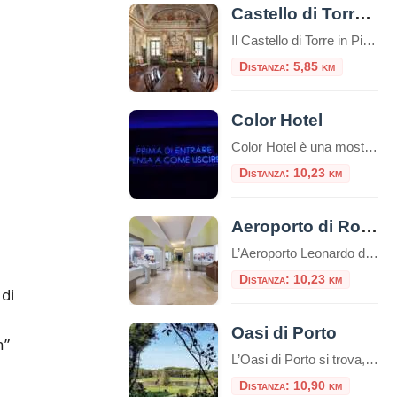
Castello di Torre in Pietra
Il Castello di Torre in Pietra (o Castello Falconieri) è un antico castello situato nella regione del Lazio, in Italia. Si trova a circa 30 chilometri a nord-ovest di Roma, vicino al comune di Fiumicino. Il castello prende il nome dalla torre di difesa in pietra, che è l’elemento principale dell’edificio. La sua costruzione risale […]
Distanza: 5,85 km
Color Hotel
Color Hotel è una mostra interattiva permanente composta da 11 sale tematiche che prende le sembianze di un hotel incantevole! Una sorprendente area interattiva permanente dedicata al gioco e al puro divertimento. E’ ospitato negli spazi di The Wow Side Shopping Centre (ex Parco Leonardo) a Fiumicino. Al confine tra realtà e sogno, questo spazio di 4.000 mq, custodisce al suo interno incredibili sorprese […]
Distanza: 10,23 km
Aeroporto di Roma Fiumicino: esposte tre sculture etrusche di inestimabile valore
L’Aeroporto Leonardo da Vinci di Fiumicino aggiunge un nuovo tassello al suo percorso di valorizzazione culturale con l’inaugurazione dell’esposizione “Etruschi per l’eternità”, una mostra che celebra la raffinatezza della civiltà etrusca attraverso tre sculture provenienti dalle collezioni del Museo Nazionale Etrusco di Villa Giulia. Questo progetto rappresenta una straordinaria opportunità per migliaia di passeggeri, che possono immergersi […]
Distanza: 10,23 km
 di
Oasi di Porto
n”
L’Oasi di Porto si trova, in una suggestiva cornice naturale, alla foce del Tevere, nei pressi di Fiumicino e si estende intorno all’antico Porto di Traiano, costruito nel II secolo d.C. sul preesistente Porto di Claudio. L’elemento caratterizzante è il lago, l’antico bacino portuale fatto costruire dall’imperatore Traiano (98 – 117 d.C.), in sostituzione del […]
Distanza: 10,90 km