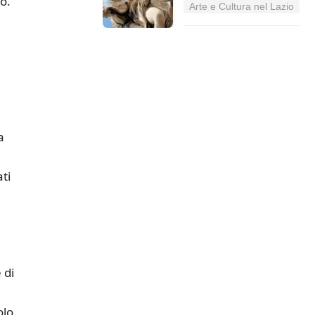
o.
Arte e Cultura nel Lazio
a
ti
l
 di
olo