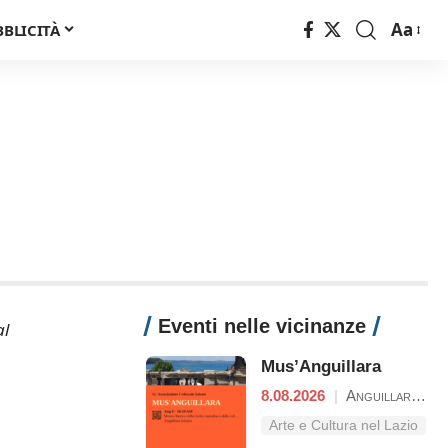
Aa
BBLICITÀ
Font
Resizer
Eventi nelle vicinanze
al
Mus’Anguillara
8.08.2026
|
Anguillara Sabazia
Arte e Cultura nel Lazio