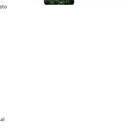
osto
al