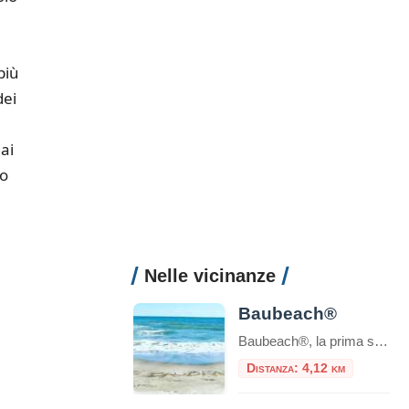
più
dei
ai
no
Nelle vicinanze
Baubeach®
Baubeach®, la prima spiaggia in Italia per cani liberi e felici, a Maccarese, Comune di Fiumicino, è aperta e attende i suoi amati Soci. Il momento migliore dell’anno per godere della elioterapia è proprio questo, quindi l’Associazione Baubeach Village ha affrettato tutte le pratiche di ricomposizione della struttura, che ogni anno viene totalmente smontata dal […]
Distanza: 4,12 km