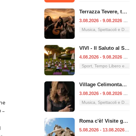
Terrazza Tevere, tutti i concerti dal 3 al 9 agosto
3.08.2026 - 9.08.2026
|
Ro
Musica, Spettacoli e Danza nel Lazio
VIVI - Il Saluto al Sole
4.08.2026 - 9.08.2026
|
Ro
Sport, Tempo Libero e Divertimento nel Lazio
Village Celimontana: gli appuntamenti dal 3 al 9 agosto
3.08.2026 - 9.08.2026
|
Ro
one
Musica, Spettacoli e Danza nel Lazio
9 –
Roma c'è! Visite guidate (anche per bambini) dal 5 al 13 agosto 2026
d
5.08.2026 - 13.08.2026
|
Ro