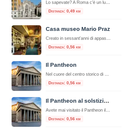
Lo sapevate? A Roma c’è un luogo unico e inquietante: il Museo delle Anime del Purgatorio. Il museo delle anime del Purgatorio è un’esposizione di documenti e testimonianze allestita in un locale adiacente alla sacrestia della piccola chiesa neogotica del Sacro Cuore del Suffragio a Roma. Tali documenti proverebbero l’esistenza del Purgatorio. La chiesa del […]
Distanza: 0,49 km
Casa museo Mario Praz
Creato in sessant'anni di appassionato collezionismo da Mario Praz (Roma 1896-1982) anglista e critico di levatura internazionale, al Casa Museo Mario Praz si presenta come una dimora nobiliare del secolo XIX. Mario Praz - pescatore, scrittore e
Distanza: 0,56 km
Il Pantheon
Nel cuore del centro storico di Roma, a pochi passi da Piazza Navona e dalla Fontana di Trevi, sorge uno dei monumenti più straordinari dell’antichità: il Pantheon, capolavoro dell’architettura romana, ancora oggi tra gli edifici meglio conservati dell’intero mondo classico. Breve storia del Pantheon Il nome Pantheon deriva dal greco e significa “tempio di tutti […]
Distanza: 0,56 km
Il Pantheon al solstizio d’inverno
Avete mai visitato il Pantheon il 21 dicembre? Sapete cosa succede? Uno straordinario effetto luminoso che si può ammirare solo un questa data, nel solstizio d’inverno. Il Tempio Solare L’oculus, unica finestra da cui penetra luce e calore, rende il Pantheon un “tempio solare“.Da l’oculus, un raggio di sole penetra all’interno e gira a seconda […]
Distanza: 0,56 km