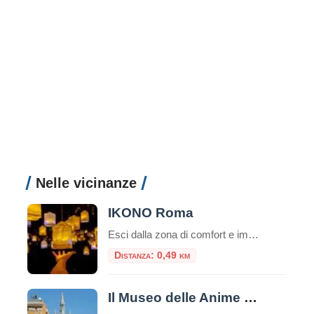
Nelle vicinanze
IKONO Roma
Esci dalla zona di comfort e immergiti in un’esperienza unica che non dimenticherai mai! IKONO è la nuova esperienza immersiva a pochi passi dal Pantheon. Un emozionante e indimenticabile percorso di circa un’ora attraverso una serie di atmosfere coinvolgenti che scateneranno la vostra creatività interiore per creare ricordi unici.Durante la visita, interagirai con più di […]
Distanza: 0,49 km
Il Museo delle Anime del Purgatorio