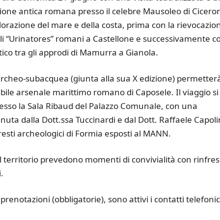
zione antica romana presso il celebre Mausoleo di Cicero
splorazione del mare e della costa, prima con la rievocazio
i “Urinatores” romani a Castellone e successivamente c
tico tra gli approdi di Mamurra a Gianola.
archeo-subacquea (giunta alla sua X edizione) permetterà
ile arsenale marittimo romano di Caposele. Il viaggio si
esso la Sala Ribaud del Palazzo Comunale, con una
nuta dalla Dott.ssa Tuccinardi e dal Dott. Raffaele Capoli
resti archeologici di Formia esposti al MANN.
ul territorio prevedono momenti di convivialità con rinfres
.
prenotazioni (obbligatorie), sono attivi i contatti telefonic