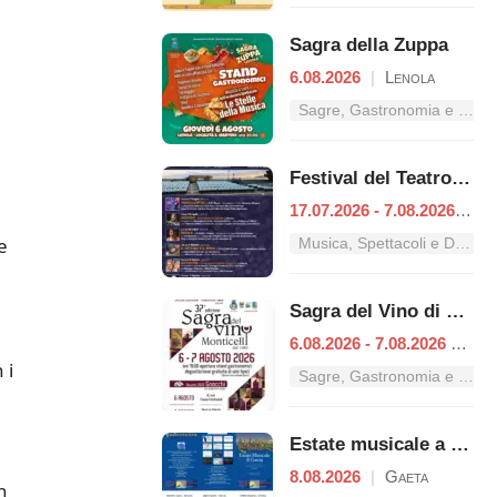
Sagra della Zuppa
6.08.2026
|
Lenola
Sagre, Gastronomia e Tradizioni nel Lazio
Festival del Teatro classico
17.07.2026 - 7.08.2026
|
Fo
e
Musica, Spettacoli e Danza nel Lazio
Sagra del Vino di Monticelli
6.08.2026 - 7.08.2026
|
Esp
 i
Sagre, Gastronomia e Tradizioni nel Lazio
Estate musicale a Gaeta
8.08.2026
|
Gaeta
n