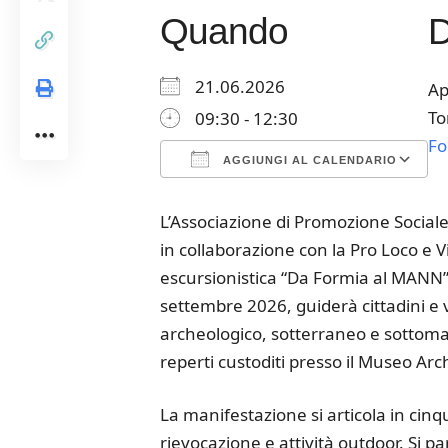
Quando
21.06.2026
Ap
To
09:30 - 12:30
Fo
AGGIUNGI AL CALENDARIO
Download ICS
Google Calendar
iCalendar
Office 365
Outloo
L’Associazione di Promozione Social
in collaborazione con la Pro Loco e V
escursionistica “Da Formia al MANN”
settembre 2026, guiderà cittadini e v
archeologico, sotterraneo e sottomar
reperti custoditi presso il Museo Ar
La manifestazione si articola in cin
rievocazione e attività outdoor. Si p