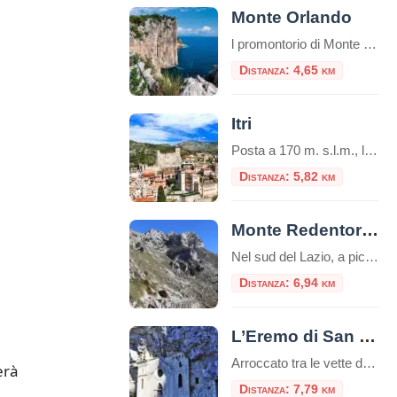
Monte Orlando
l promontorio di Monte Orlando (171 m) è il prolungamento verso il mare del sistema montuoso degli Aurunci, costituito quasi esclusivamente da calcari meso-cenozoici (190-25 milioni di anni). Nell’area del parco si rinvengono molti fenomeni caratteristici di questi territori come terre rosse, falesie, faglie, grotte, rocce stratificate. In alcuni punti possiamo osservare della terra di […]
Distanza: 4,65 km
Itri
Posta a 170 m. s.l.m., la cittadina di Itri sorge in una caratteristica vallata tra le falde occidentali dei monti Aurunci (passo di San Donato), a soli 8 km dalla costa. Castello di Itri Si trova lungo il percorso della via Appia, tra Fondi (co
Distanza: 5,82 km
Monte Redentore ed Eremo di San Michele
Nel sud del Lazio, a picco sul Golfo di Gaeta, si erge il Monte Redentore, una delle cime più suggestive e panoramiche dei Monti Aurunci. A 1252 metri di altitudine, questa montagna, che in realtà è una spalla del più imponente Monte Altino, offre un’esperienza indimenticabile che unisce trekking, spiritualità e paesaggi mozzafiato, rendendola una […]
Distanza: 6,94 km
L’Eremo di San Michele a Formia: tra storia, natura e mistero
Arroccato tra le vette dei Monti Aurunci, l’Eremo di San Michele a Formia è un luogo di rara bellezza e profonda spiritualità. Questo antico santuario rupestre, scavato nella roccia, rappresenta una meta suggestiva sia per gli amanti della natura che per i pellegrini alla ricerca di un luogo di raccoglimento. Il panorama mozzafiato che si […]
erà
Distanza: 7,79 km