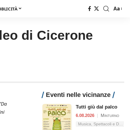
Aa
BBLICITÀ
Font
Resizer
leo di Cicerone
Eventi nelle vicinanze
 “Da
Tutti giù dal palco
ni
6.08.2026
|
Minturno
Musica, Spettacoli e Danza nel Lazio