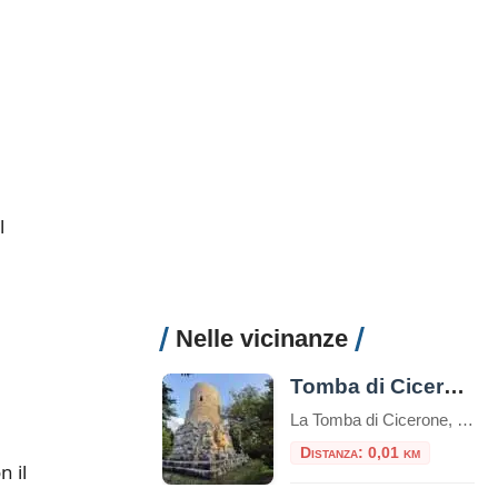
l
Nelle vicinanze
Tomba di Cicerone
La Tomba di Cicerone, nota anche come Mausoleo di Cicerone o Sepolcro di Cicerone in italiano, è il luogo di sepoltura del famoso oratore e filosofo romano Marco Tullio Cicerone.Cicerone è noto per essere stato uno degli oratori più influenti della Roma antica e una figura di spicco nella politica romana durante gli ultimi anni […]
Distanza: 0,01 km
 il