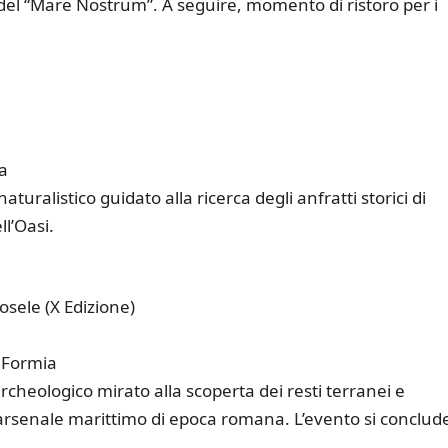
ue del “Mare Nostrum”. A seguire, momento di ristoro per i
ia
uralistico guidato alla ricerca degli anfratti storici di
l’Oasi.
sele (X Edizione)
 Formia
heologico mirato alla scoperta dei resti terranei e
 arsenale marittimo di epoca romana. L’evento si conclud