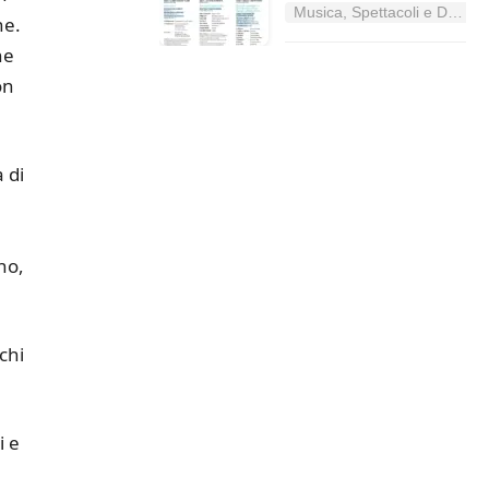
Musica, Spettacoli e Danza nel Lazio
ne.
ne
on
 di
no,
chi
i e