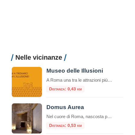
Nelle vicinanze
Museo delle Illusioni
A Roma una tra le attrazioni più insolite, divertenti e interessanti del mondo: il Museo delle Illusioni. Dal 12 novembre la venue internazionale sarà aperta al pubblico della capitale, in via Merulana 17. Roma è infatti la 38° città nel mondo – la seconda in Italia dopo Milano – ad avere una sede del museo interattivo […]
Distanza: 0,43 km
Domus Aurea
Nel cuore di Roma, nascosta per secoli sotto le fondamenta di monumenti successivi, giace una delle residenze più stravaganti e controverse mai costruite: la Domus Aurea, la Casa Dorata dell’imperatore Nerone. Più che un palazzo, fu un’utopia personale, un complesso colossale che ridefinì il concetto di lusso imperiale. Oggi, visitarla non è come entrare in […]
Distanza: 0,53 km