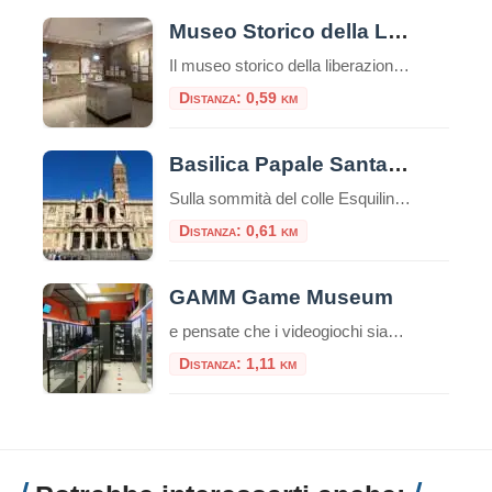
Museo Storico della Liberazione
Il museo storico della liberazione a Roma è un luogo di memoria e testimonianza della lotta per la libertà e la democrazia durante il periodo dell’occupazione nazista nella capitale italiana. Questa struttura è stata inaugurata nel 1955 e si trova nel cuore del quartiere Esquilino, nel centro storico della città. Appena entrati nel museo, ci […]
Distanza: 0,59 km
Basilica Papale Santa Maria Maggiore
Sulla sommità del colle Esquilino sorge la Basilica di Santa Maria Maggiore (o Basilica Liberiana), una delle quattro basiliche papali di Roma. Secondo la leggenda papa Liberio costruì una chiesa nel luogo, in cui, nella notte tra il 4 ed il 5 agosto del 358, sarebbe apparsa la neve sul colle dell’Esquilino, un evento miracoloso […]
Distanza: 0,61 km
GAMM Game Museum
e pensate che i videogiochi siano solo un passatempo moderno, il GAMM Game Museum di Roma è pronto a farvi cambiare idea. Situato a pochi passi dalla Stazione Termini, questo spazio non è una semplice sala giochi, ma un vero e proprio polo culturale riconosciuto, dove la storia del medium interattivo viene preservata, studiata e, […]
Distanza: 1,11 km