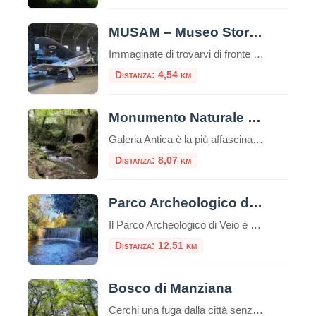
MUSAM – Museo Storico dell’Aeronautica Militare
Immaginate di trovarvi di fronte ai velivoli che hanno scritto la storia dell’aviazione italiana, circondati dalle acque cristalline del Lago di Bracciano. Benvenuti al MUSAM, il Museo Storico dell’Aeronautica Militare di Vigna di Valle, uno dei più importanti musei aeronautici al mondo e una destinazione imperdibile per chi ama la storia, la tecnologia e l’avventura […]
Distanza: 4,54 km
Monumento Naturale di Galeria Antica
Galeria Antica è la più affascinante tra le città morte del Lazio. Le rovine di questo borgo medievale, le cui origini risalgono probabilmente al tempo degli etruschi, sono arroccate su un alto sperone di tufo lambito dal fiume Arrone, nei pressi della
Distanza: 8,07 km
Parco Archeologico di Veio
Il Parco Archeologico di Veio è una perla poco conosciuta a due passi da Roma, un’area dove storia e natura si fondono armoniosamente, regalando un’esperienza suggestiva tra sentieri immersi nel verde, necropoli etrusche, antiche vie romane e cascate nascoste. Ecco tutto quello che c’è da sapere per visitarlo. Dove si trova Il Parco di Veio […]
Distanza: 12,51 km
Bosco di Manziana
Cerchi una fuga dalla città senza allontanarti troppo? Ti portiamo alla scoperta di un tesoro nascosto del Lazio che ti lascerà a bocca aperta! Immagina di camminare in un bosco incantato dove faggi secolari creano una cattedrale naturale, dove l’aria profuma di muschio e terra umida, e dove ogni passo ti porta sempre più lontano […]