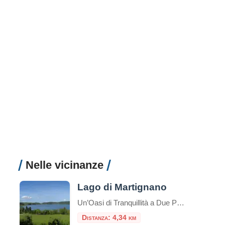
Nelle vicinanze
Lago di Martignano
Un’Oasi di Tranquillità a Due Passi da Roma Nel cuore della campagna romana, a soli 30 chilometri dalla Capitale, si nasconde uno dei tesori naturali più preziosi del Lazio: il Lago di Martignano. Questo specchio d’acqua dalle acque cristalline rappresenta una delle destinazioni più affascinanti per chi cerca un rifugio dalla frenesia urbana, immerso in […]
Distanza: 4,34 km