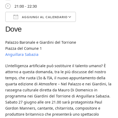
21:00 - 22:30
AGGIUNGI AL CALENDARIO
Dove
Download ICS
Google Calendar
iCalendar
Office 365
Outlook Live
Palazzo Baronale e Giardini del Torrione
Piazza del Comune 1
Anguillara Sabazia
L’intelligenza artificiale può sostituire il talento umano? È
attorno a questa domanda, tra le più discusse del nostro
tempo, che ruota L’Io & l’IA, il nuovo appuntamento della
quarta edizione di Atmosfere – Nel Palazzo e nei Giardini, la
rassegna culturale diretta da Mauro Di Domenico in
programma nei Giardini del Torrione di Anguillara Sabazia.
Sabato 27 giugno alle ore 21.00 sarà protagonista Paul
Gordon Manners, cantante, chitarrista, compositore e
produttore britannico che presenterà uno spettacolo