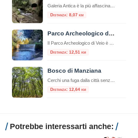
Galeria Antica è la più affascinante tra le città morte del Lazio. Le rovine di questo borgo medievale, le cui origini risalgono probabilmente al tempo degli etruschi, sono arroccate su un alto sperone di tufo lambito dal fiume Arrone, nei pressi della
Distanza: 8,07 km
Parco Archeologico di Veio
Il Parco Archeologico di Veio è una perla poco conosciuta a due passi da Roma, un’area dove storia e natura si fondono armoniosamente, regalando un’esperienza suggestiva tra sentieri immersi nel verde, necropoli etrusche, antiche vie romane e cascate nascoste. Ecco tutto quello che c’è da sapere per visitarlo. Dove si trova Il Parco di Veio […]
Distanza: 12,51 km
Bosco di Manziana
Cerchi una fuga dalla città senza allontanarti troppo? Ti portiamo alla scoperta di un tesoro nascosto del Lazio che ti lascerà a bocca aperta! Immagina di camminare in un bosco incantato dove faggi secolari creano una cattedrale naturale, dove l’aria profuma di muschio e terra umida, e dove ogni passo ti porta sempre più lontano […]
Distanza: 12,64 km
Potrebbe interessarti anche: