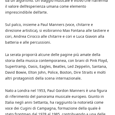
da un algoritmo. Un viaggio musicale e visivo che riafferma
il valore dell’esperienza umana come elemento
imprescindibile dell’arte.
Sul palco, insieme a Paul Manners (voce, chitarre e
direzione artistica), si esibiranno Max Fontana alle tastiere e
cori, Andrea Cirocco alle chitarre e cori e Luca Giavon alla
batteria e alle percussioni.
La serata proporrà alcune delle pagine più amate della
storia della musica contemporanea, con brani di Pink Floyd,
Supertramp, Oasis, Eagles, Beatles, Led Zeppelin, Santana,
David Bowie, Elton John, Police, Boston, Dire Straits e molti
altri protagonisti della scena internazionale.
Nato a Londra nel 1953, Paul Gordon Manners è una figura
di riferimento del panorama musicale europeo. Giunto in
Italia negli anni Settanta, ha raggiunto la notorietà come
voce dei Cugini di Campagna, formazione della quale è
stato frontman dal 1978 al 1985, contribuendo a una delle