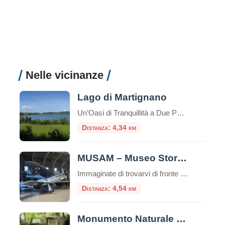
Nelle vicinanze
Lago di Martignano
Un’Oasi di Tranquillità a Due Passi da Roma Nel cuore della campagna romana, a soli 30 chilometri dalla Capitale, si nasconde uno dei tesori naturali più preziosi del Lazio: il Lago di Martignano. Questo specchio d’acqua dalle acque cristalline rappresenta una delle destinazioni più affascinanti per chi cerca un rifugio dalla frenesia urbana, immerso in […]
Distanza: 4,34 km
MUSAM – Museo Storico dell’Aeronautica Militare
Immaginate di trovarvi di fronte ai velivoli che hanno scritto la storia dell’aviazione italiana, circondati dalle acque cristalline del Lago di Bracciano. Benvenuti al MUSAM, il Museo Storico dell’Aeronautica Militare di Vigna di Valle, uno dei più importanti musei aeronautici al mondo e una destinazione imperdibile per chi ama la storia, la tecnologia e l’avventura […]
Distanza: 4,54 km
Monumento Naturale di Galeria Antica