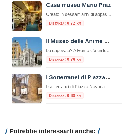
Casa museo Mario Praz
Creato in sessant'anni di appassionato collezionismo da Mario Praz (Roma 1896-1982) anglista e critico di levatura internazionale, al Casa Museo Mario Praz si presenta come una dimora nobiliare del secolo XIX. Mario Praz - pescatore, scrittore e
Distanza: 0,72 km
Il Museo delle Anime del Purgatorio
Lo sapevate? A Roma c’è un luogo unico e inquietante: il Museo delle Anime del Purgatorio. Il museo delle anime del Purgatorio è un’esposizione di documenti e testimonianze allestita in un locale adiacente alla sacrestia della piccola chiesa neogotica del Sacro Cuore del Suffragio a Roma. Tali documenti proverebbero l’esistenza del Purgatorio. La chiesa del […]
Distanza: 0,76 km
I Sotterranei di Piazza Navona
I sotterranei di Piazza Navona sono un complesso di ambienti sotterranei situati sotto la famosa Piazza Navona di Roma, in Italia. Questi sotterranei sono noti come “Stadio di Domiziano” e rappresentano uno dei siti archeologici più importanti della città. Piazza Navona, la più bella piazza barocca di Roma, occupa la pista dell’antico “Stadio di Domiziano”, […]
Distanza: 0,89 km
Potrebbe interessarti anche: