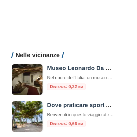
Nelle vicinanze
Museo Leonardo Da Vinci Experience
Nel cuore dell’Italia, un museo straordinario invita i visitatori a intraprendere un viaggio affascinante attraverso la mente di uno dei più grandi geni della storia: Leonardo da Vinci. Il Museo Leonardo Da Vinci Experience non è semplicemente un museo tradizionale, ma un’esperienza interattiva che permette di toccare con mano l’eredità del maestro del Rinascimento. Un […]
Distanza: 0,22 km
Dove praticare sport a Roma: consigli utili e attività da svolgere nella capitale
Benvenuti in questo viaggio attraverso le migliori opportunità per praticare sport nella vivace e storica città di Roma. La Capitale italiana non è solo un tesoro di arte, cultura e gastronomia, ma offre anche numerose possibilità per mantenere uno stile di vita attivo e sano, oltre che ecologico. Che siate residenti o turisti, appassionati di sport all’aria aperta o alla […]
Distanza: 0,66 km