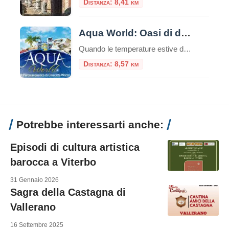
Distanza: 8,41 km
Aqua World: Oasi di divertimento cinematografico
Quando le temperature estive della Capitale cominciano a farsi roventi, c’è un luogo alle porte di Roma capace di trasformare la calura in un’avventura rinfrescante a ritmo di cinema, adrenalina e relax. Si tratta di Aqua World, l’esclusivo parco acquatico di Cinecittà World situato a Castel Romano. Concepito come un vero e proprio “paradiso acquatico” […]
Distanza: 8,57 km
Potrebbe interessarti anche:
Episodi di cultura artistica
barocca a Viterbo
31 Gennaio 2026
Sagra della Castagna di
Vallerano
16 Settembre 2025