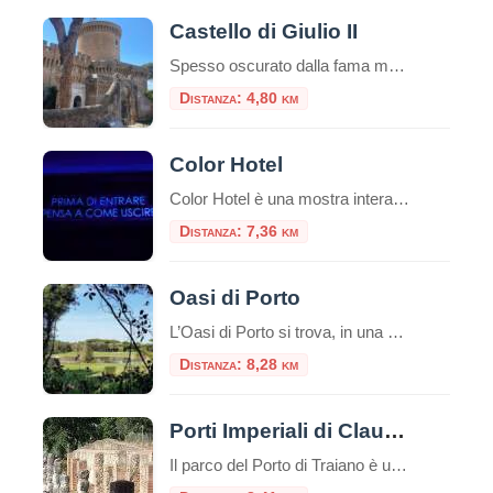
Castello di Giulio II
Spesso oscurato dalla fama mondiale dei vicini scavi archeologici romani, il Castello di Giulio II è una gemma rinascimentale che merita assolutamente una visita. Situato nel cuore del pittoresco borgo medievale di Ostia Antica, questa fortezza racconta una storia di papi guerrieri, dazi doganali e un fiume che ha cambiato corso. Se cercate una gita […]
Distanza: 4,80 km
Color Hotel
Color Hotel è una mostra interattiva permanente composta da 11 sale tematiche che prende le sembianze di un hotel incantevole! Una sorprendente area interattiva permanente dedicata al gioco e al puro divertimento. E’ ospitato negli spazi di The Wow Side Shopping Centre (ex Parco Leonardo) a Fiumicino. Al confine tra realtà e sogno, questo spazio di 4.000 mq, custodisce al suo interno incredibili sorprese […]
Distanza: 7,36 km
Oasi di Porto
L’Oasi di Porto si trova, in una suggestiva cornice naturale, alla foce del Tevere, nei pressi di Fiumicino e si estende intorno all’antico Porto di Traiano, costruito nel II secolo d.C. sul preesistente Porto di Claudio. L’elemento caratterizzante è il lago, l’antico bacino portuale fatto costruire dall’imperatore Traiano (98 – 117 d.C.), in sostituzione del […]
Distanza: 8,28 km
Porti Imperiali di Claudio e Traiano
Il parco del Porto di Traiano è un paesaggio di grandissimo valore culturale e naturale, in cui i resti dell’antico impianto portuale si legano al patrimonio arboreo e agli specchi d’acqua, in una unità armonica resa suggestiva dalle tracce del tempo