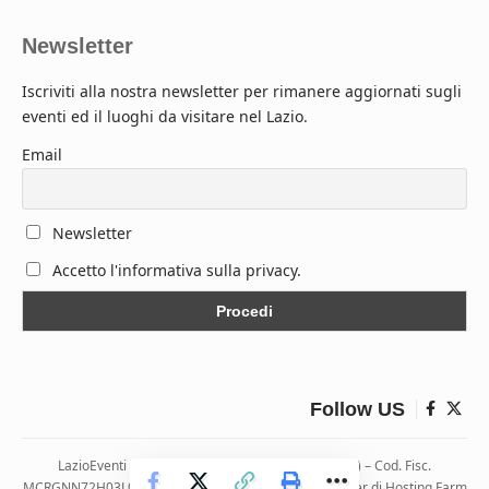
Newsletter
Iscriviti alla nostra newsletter per rimanere aggiornati sugli
eventi ed il luoghi da visitare nel Lazio.
Email
Newsletter
Accetto l'informativa sulla privacy.
Follow US
LazioEventi – Via Monticelli, 9 04026 Minturno (LT) – Cod. Fisc.
MCRGNN72H03L083H | Hosting ospitato presso i server di Hosting Farm