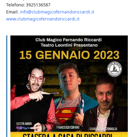
Telefono: 3925136587
Email:
info@clubmagicofernandoriccardi.it
www.clubmagicofernandoriccardi.it