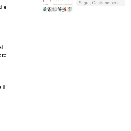
Sagre, Gastronomia e Tradizioni nel Lazio
i e
al
ato
 il