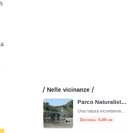
 5
tà
n
Nelle vicinanze
Parco Naturalistico Archeologico di Vulci
Una natura incontaminata, ricca di piantagioni di olivi e vigneti. Nelle piccole valli si aprono estese zone a pascolo, in cui si possono incontrare vacche m
Distanza: 0,00 km