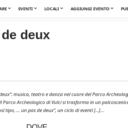
ARE
EVENTI
LOCALI
AGGIUNGI EVENTO
PU
 de deux
 de deux”: musica, teatro e danza nel cuore del Parco Archeolo
 il Parco Archeologico di Vulci si trasforma in un palcoscenic
sì tipo, … un pas de deux”, un ciclo di eventi [...]
...
DOVE