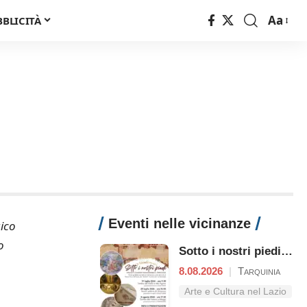
Aa
BBLICITÀ
Font
Resizer
Eventi nelle vicinanze
gico
o
Sotto i nostri piedi: Etruschi e Romani raccontano il territori
8.08.2026
|
Tarquinia
Arte e Cultura nel Lazio