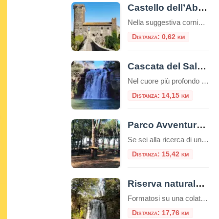
Castello dell’Abbadia
Nella suggestiva cornice della Maremma laziale, al confine tra Lazio e Toscana, sorge il Castello dell’Abbadia, noto anche come Castello di Vulci. Questo imponente maniero, arroccato sul fiume Fiora, è un simbolo di storia, arte e mistero, che domina il paesaggio circostante con la sua architettura austera e affascinante. Storia e origini del Castello dell’Abbadia Le origini […]
Distanza: 0,62 km
Cascata del Salabrone
Nel cuore più profondo e selvaggio della Tuscia viterbese, dove il Lazio sfiora la Toscana, esiste un luogo in cui il tempo sembra essersi fermato. Lontano dalle rotte turistiche più affollate e avvolto dal silenzio di una foresta millenaria, si cela uno dei segreti naturali più affascinanti della provincia di Viterbo: la Cascata del Salabrone. […]
Distanza: 14,15 km
Parco Avventura Riva dei Tarquini
Se sei alla ricerca di un’esperienza che unisca il brivido dell’avventura al piacere di stare immersi nella natura, il Parco Avventura Riva dei Tarquini è la meta ideale. Nel cuore della Tuscia, a pochi chilometri da Roma, sorge una delle destinazioni più emozionanti per chi cerca avventura e divertimento all’aria aperta: il Parco Avventura Riva […]
Distanza: 15,42 km
Riserva naturale Regionale Selva di Lamone
Formatosi su una colata lavica risalente al periodo compreso fra 150.000 e 50.000 anni fa, la Riserva naturale Regionale Selva di Lamone si estende su circa duemila ettari lungo il confine tra il Lazio e la Toscana, nel Comune di Farnese. La carat
Distanza: 17,76 km