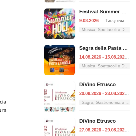
Festival Summer Holi
9.08.2026
|
Tarquinia
Musica, Spettacoli e Danza nel Lazio
Sagra della Pasta e Fagioli
14.08.2026 - 15.08.2026
|
T
Musica, Spettacoli e Danza nel Lazio
DiVino Etrusco
20.08.2026 - 23.08.2026
|
T
cia
Sagre, Gastronomia e Tradizioni nel Lazio
ura
DiVino Etrusco
27.08.2026 - 29.08.2026
|
T