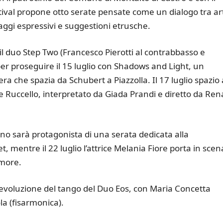
stival propone otto serate pensate come un dialogo tra art
ggi espressivi e suggestioni etrusche.
 il duo Step Two (Francesco Pierotti al contrabbasso e
er proseguire il 15 luglio con Shadows and Light, un
a che spazia da Schubert a Piazzolla. Il 17 luglio spazio 
 Ruccello, interpretato da Giada Prandi e diretto da Ren
ino sarà protagonista di una serata dedicata alla
 mentre il 22 luglio l’attrice Melania Fiore porta in scena
amore.
 L’evoluzione del tango del Duo Eos, con Maria Concetta
la (fisarmonica).