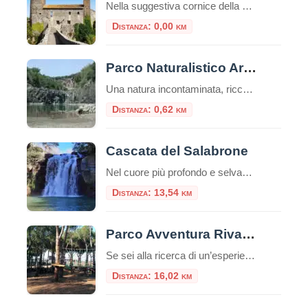
Nella suggestiva cornice della Maremma laziale, al confine tra Lazio e Toscana, sorge il Castello dell’Abbadia, noto anche come Castello di Vulci. Questo imponente maniero, arroccato sul fiume Fiora, è un simbolo di storia, arte e mistero, che domina il paesaggio circostante con la sua architettura austera e affascinante. Storia e origini del Castello dell’Abbadia Le origini […]
Distanza: 0,00 km
Parco Naturalistico Archeologico di Vulci
Una natura incontaminata, ricca di piantagioni di olivi e vigneti. Nelle piccole valli si aprono estese zone a pascolo, in cui si possono incontrare vacche m
Distanza: 0,62 km
Cascata del Salabrone
Nel cuore più profondo e selvaggio della Tuscia viterbese, dove il Lazio sfiora la Toscana, esiste un luogo in cui il tempo sembra essersi fermato. Lontano dalle rotte turistiche più affollate e avvolto dal silenzio di una foresta millenaria, si cela uno dei segreti naturali più affascinanti della provincia di Viterbo: la Cascata del Salabrone. […]
Distanza: 13,54 km
Parco Avventura Riva dei Tarquini
Se sei alla ricerca di un’esperienza che unisca il brivido dell’avventura al piacere di stare immersi nella natura, il Parco Avventura Riva dei Tarquini è la meta ideale. Nel cuore della Tuscia, a pochi chilometri da Roma, sorge una delle destinazioni più emozionanti per chi cerca avventura e divertimento all’aria aperta: il Parco Avventura Riva […]
Distanza: 16,02 km