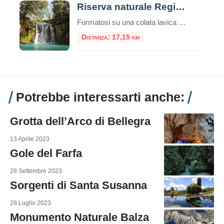
Riserva naturale Regionale Selva di Lamone
Formatosi su una colata lavica risalente al periodo compreso fra 150.000 e 50.000 anni fa, la Riserva naturale Regionale Selva di Lamone si estende su circa duemila ettari lungo il confine tra il Lazio e la Toscana, nel Comune di Farnese. La carat
Distanza: 17,15 km
Potrebbe interessarti anche:
Grotta dell’Arco di Bellegra
13 Aprile 2023
Gole del Farfa
28 Settembre 2023
Sorgenti di Santa Susanna
28 Luglio 2023
Monumento Naturale Balza