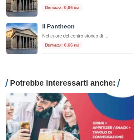
Distanza: 0,66 km
Il Pantheon
Nel cuore del centro storico di Roma, a pochi passi da Piazza Navona e dalla Fontana di Trevi, sorge uno dei monumenti più straordinari dell’antichità: il Pantheon, capolavoro dell’architettura romana, ancora oggi tra gli edifici meglio conservati dell’intero mondo classico. Breve storia del Pantheon Il nome Pantheon deriva dal greco e significa “tempio di tutti […]
Distanza: 0,66 km
Potrebbe interessarti anche: