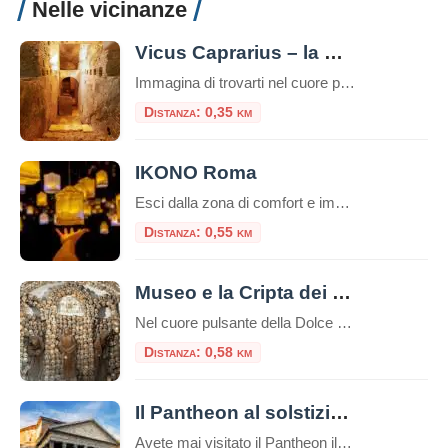
Nelle vicinanze
Vicus Caprarius – la Città dell’Acqua
Immagina di trovarti nel cuore pulsante di Roma, davanti alla maestosa Fontana di Trevi. La folla è ovunque, il rumore dell’acqua scrosciante si mescola al vociare dei turisti. Eppure, a pochi metri di distanza e a nove metri di profondità, esiste un mondo silenzioso dove quell’acqua scorre da duemila anni, testimone di una storia millenaria. […]
Distanza: 0,35 km
IKONO Roma
Esci dalla zona di comfort e immergiti in un’esperienza unica che non dimenticherai mai! IKONO è la nuova esperienza immersiva a pochi passi dal Pantheon. Un emozionante e indimenticabile percorso di circa un’ora attraverso una serie di atmosfere coinvolgenti che scateneranno la vostra creatività interiore per creare ricordi unici.Durante la visita, interagirai con più di […]
Distanza: 0,55 km
Museo e la Cripta dei Frati Cappuccini
Nel cuore pulsante della Dolce Vita romana, lungo la celebre Via Veneto, si cela un luogo che offre un’esperienza tanto profonda quanto inaspettata, un viaggio che intreccia arte, storia e una potente riflessione sulla vita e la morte. È il Complesso di Santa Maria della Concezione, che ospita il Museo e la Cripta dei Frati […]
Distanza: 0,58 km
Il Pantheon al solstizio d’inverno
Avete mai visitato il Pantheon il 21 dicembre? Sapete cosa succede? Uno straordinario effetto luminoso che si può ammirare solo un questa data, nel solstizio d’inverno. Il Tempio Solare L’oculus, unica finestra da cui penetra luce e calore, rende il Pantheon un “tempio solare“.Da l’oculus, un raggio di sole penetra all’interno e gira a seconda […]