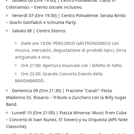
Giovedì 06 (Ore 19:00) | Centro Polivalente: C@os in
Coloriamoci – Evento sociale inclusivo.
Venerdì 07 (Ore 19:30) | Centro Polivalente: Serata Bimbi
– Giochi Gonfiabili e Schiuma Party.
Sabato 08 | Centro Storico:
Dalle ore 19:00: PERCORSO GASTRONOMICO con
musica, mercatini, degustazione di prodotti tipici, birra
artigianale e vino.
Ore 21:00: Apertura musicale con i Difetto di Fatto.
Ore 22:00: Grande Concerto Evento della
BANDABARDÒ.
Domenica 09 (Ore 21:30) | Frazione “Casali”: Festa
Madonna SS. Rosario – Tributo a Zucchero con la Billy Sugar
Band.
Lunedì 10 (Ore 21:00) | Piazza Minerva: Music from Cuba
– Concerto di Ivan Nunez, El Sonero y su Orquesta (APS Note
Classiche).