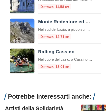
Distanza: 11,58 km
Monte Redentore ed Eremo di San Michele
Nel sud del Lazio, a picco sul Golfo di Gaeta, si erge il Monte Redentore, una delle cime più suggestive e panoramiche dei Monti Aurunci. A 1252 metri di altitudine, questa montagna, che in realtà è una spalla del più imponente Monte Altino, offre un’esperienza indimenticabile che unisce trekking, spiritualità e paesaggi mozzafiato, rendendola una […]
Distanza: 12,71 km
Rafting Cassino
Nel cuore del Lazio, a Cassino, Adventureland offre un’esperienza di rafting unica lungo il fiume Gari. Questo parco avventura, tra i più moderni del Centro Italia, propone attività all’aria aperta per tutte le età, combinando sport, natura e divertimento. Il Fiume Gari: Natura e Avventura Il fiume Gari, con le sue acque cristalline e un […]
Distanza: 13,01 km
Potrebbe interessarti anche:
Artisti della Solidarietà