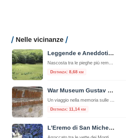
Nelle vicinanze
Leggende e Aneddoti di Fossa Juanna
Nascosta tra le pieghe più remote dei Monti Aurunci, alle falde del Monte Petrella, si apre una conca tanto perfetta da sembrare artificiale, un anfiteatro naturale celato agli occhi degli escursionisti distratti. È Fossa Juanna (o Joanna), una vasta dolina carsica a oltre 1300 metri di quota, un cerchio di prato del diametro di oltre […]
Distanza: 8,68 km
War Museum Gustav Line Garigliano Front
Un viaggio nella memoria sulle rive del Garigliano Nel cuore della provincia di Latina, immerso tra le colline che videro alcuni dei combattimenti più duri della Seconda Guerra Mondiale in Italia, sorge il War Museum Gustav Line – Garigliano Front, un piccolo ma prezioso museo storico dedicato alla memoria della Linea Gustav e ai tragici […]
Distanza: 11,14 km
L’Eremo di San Michele a Formia: tra storia, natura e mistero
Arroccato tra le vette dei Monti Aurunci, l’Eremo di San Michele a Formia è un luogo di rara bellezza e profonda spiritualità. Questo antico santuario rupestre, scavato nella roccia, rappresenta una meta suggestiva sia per gli amanti della natura che per i pellegrini alla ricerca di un luogo di raccoglimento. Il panorama mozzafiato che si […]