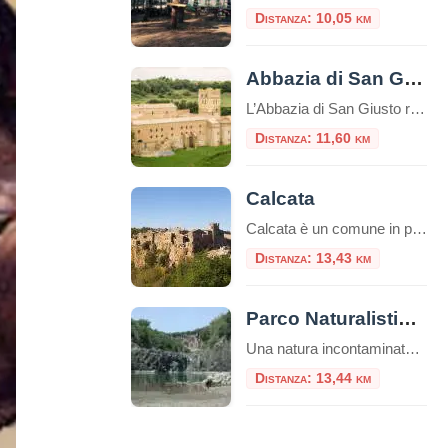
Distanza: 10,05 km
Abbazia di San Giusto
L’Abbazia di San Giusto riunisce molti secoli di storia in uno splendido luogo. Il monastero si affaccia sulla valle del fiume Marta, protetto da colline su entrambi i lati. Questa zona, a quattro chilometri da Tuscania, è stata anche in tempi
Distanza: 11,60 km
Calcata
Calcata è un comune in provincia di Viterbo, e dista dal capoluogo circa 45 km. A pochi chilometri da Roma, la cittadina di Calcata, arroccata sopra una montagna di tufo, domina la verde valle del fiume Treja. Nel paese di Calcata è stata girata la scena della distruzione del paesello nel film Amici miei del […]
Distanza: 13,43 km
Parco Naturalistico Archeologico di Vulci
Una natura incontaminata, ricca di piantagioni di olivi e vigneti. Nelle piccole valli si aprono estese zone a pascolo, in cui si possono incontrare vacche m
Distanza: 13,44 km