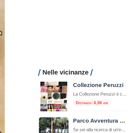
Nelle vicinanze
Collezione Peruzzi
La Collezione Peruzzi è composta da oltre duecento opere seriali di arte italiana contemporanea, raccolte a cominciare dal 1980. Gli artisti sono stati selezionati sulla base della loro effettiva riconoscibilità internazionale e dell’organicità all’area di appartenenza, in modo da soddisfare il progetto di collezione: rappresentare in modo esaustivo i movimenti e gli artisti italiani che […]
Distanza: 6,96 km
Parco Avventura Riva dei Tarquini
Se sei alla ricerca di un’esperienza che unisca il brivido dell’avventura al piacere di stare immersi nella natura, il Parco Avventura Riva dei Tarquini è la meta ideale. Nel cuore della Tuscia, a pochi chilometri da Roma, sorge una delle destinazioni più emozionanti per chi cerca avventura e divertimento all’aria aperta: il Parco Avventura Riva […]