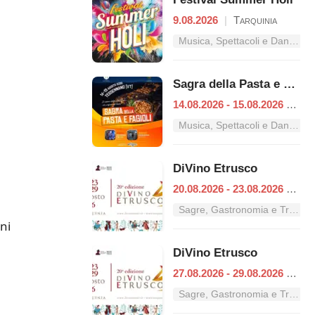
9.08.2026
|
Tarquinia
Musica, Spettacoli e Danza nel Lazio
Sagra della Pasta e Fagioli
14.08.2026 - 15.08.2026
|
Tes
Musica, Spettacoli e Danza nel Lazio
DiVino Etrusco
20.08.2026 - 23.08.2026
|
Tar
Sagre, Gastronomia e Tradizioni nel Lazio
ni
DiVino Etrusco
27.08.2026 - 29.08.2026
|
Tar
Sagre, Gastronomia e Tradizioni nel Lazio