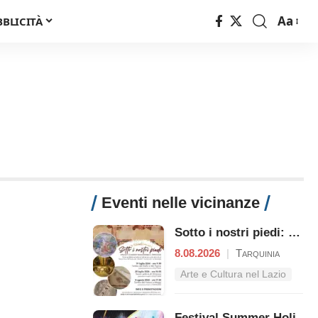
Aa
BBLICITÀ
Font
Resizer
Eventi nelle vicinanze
Sotto i nostri piedi: Etruschi e Romani raccontano il territori
8.08.2026
|
Tarquinia
Arte e Cultura nel Lazio
Festival Summer Holi