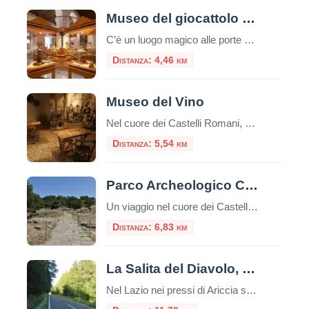
Museo del giocattolo di Zagarolo
C’è un luogo magico alle porte di Roma dove il tempo sembra essersi fermato, un posto dove i ricordi prendono forma e i sogni dell’infanzia sono conservati con cura. Stiamo parlando del Museo del Giocattolo di Zagarolo, uno scrigno di tesori che affascina non solo i bambini, ma anche e soprattutto gli adulti, trasportandoli in […]
Distanza: 4,46 km
Museo del Vino
Nel cuore dei Castelli Romani, Monte Porzio Catone ospita il Museo del Vino, un luogo che celebra la tradizione vitivinicola del territorio. Inaugurato il 12 aprile 2024, il museo è situato nei locali dell’ex stazione ferroviaria, attiva dal 1916 al 1944, ora trasformata in uno spazio culturale che racconta la storia e l’identità enologica della […]
Distanza: 5,54 km
Parco Archeologico Culturale di Tuscolo
Un viaggio nel cuore dei Castelli Romani, tra storia, natura e panorami Il Parco Archeologico Culturale di Tuscolo si trova nel comune di Monte Porzio Catone, nel cuore dei Castelli Romani, a circa 25 km da Roma. La zona è facilmente raggiungibile in auto o con una combinazione di treno e navetta. Breve storia Tusculum […]
Distanza: 6,83 km
La Salita del Diavolo, la strada antigravitazionale
Nel Lazio nei pressi di Ariccia sui Castelli Romani esiste una strada magica, la “Salita Stregata” o “Salita del Diavolo“: lungo una salita rettilinea, ogni cosa lasciata libera sul suolo, invece di scendere inizia a salire! La strada si trova precisamente al Km. 11,600 della Strada Statale 218, a pochi passi da Roma. Questo insolito […]