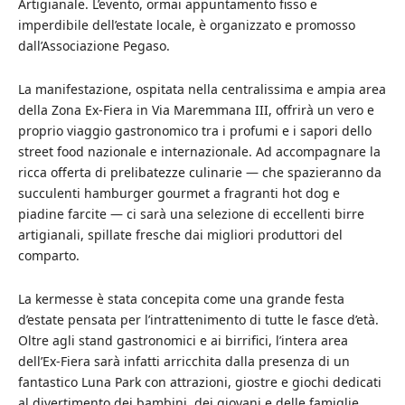
Artigianale. L’evento, ormai appuntamento fisso e
imperdibile dell’estate locale, è organizzato e promosso
dall’Associazione Pegaso.
La manifestazione, ospitata nella centralissima e ampia area
della Zona Ex-Fiera in Via Maremmana III, offrirà un vero e
proprio viaggio gastronomico tra i profumi e i sapori dello
street food nazionale e internazionale. Ad accompagnare la
ricca offerta di prelibatezze culinarie — che spazieranno da
succulenti hamburger gourmet a fragranti hot dog e
piadine farcite — ci sarà una selezione di eccellenti birre
artigianali, spillate fresche dai migliori produttori del
comparto.
La kermesse è stata concepita come una grande festa
d’estate pensata per l’intrattenimento di tutte le fasce d’età.
Oltre agli stand gastronomici e ai birrifici, l’intera area
dell’Ex-Fiera sarà infatti arricchita dalla presenza di un
fantastico Luna Park con attrazioni, giostre e giochi dedicati
al divertimento dei bambini, dei giovani e delle famiglie.