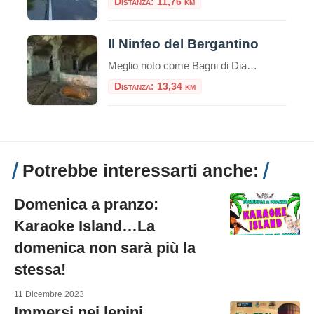
Distanza: 11,76 km
Il Ninfeo del Bergantino
Meglio noto come Bagni di Diana, il Ninfeo Bergantino si trova sulla riva occidentale del Lago Albano, circa a metà strada tra il Ninfeo Dorico e l'Emissario del lago. Seguendo la riva occidentale del lago di Albano, dopo circa due chilometri in senso a
Distanza: 13,34 km
Potrebbe interessarti anche:
Domenica a pranzo:
Karaoke Island…La
domenica non sarà più la
stessa!
11 Dicembre 2023
Immersi nei lepini