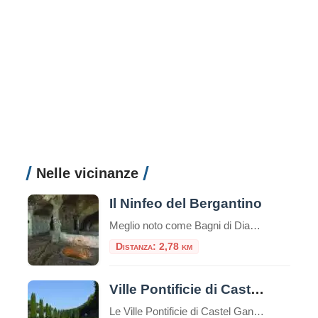
Nelle vicinanze
Il Ninfeo del Bergantino
Meglio noto come Bagni di Diana, il Ninfeo Bergantino si trova sulla riva occidentale del Lago Albano, circa a metà strada tra il Ninfeo Dorico e l'Emissario del lago. Seguendo la riva occidentale del lago di Albano, dopo circa due chilometri in senso a
Distanza: 2,78 km
Ville Pontificie di Castel Gandolfo
Le Ville Pontificie di Castel Gandolfo sono un insieme di palazzi e giardini appartenenti al Vaticano; estese per circa 55 ettari, più della Città del Vaticano nel centro di Roma che è solo 44 ettari. È una delle più grandi aree extraterritoriali della Santa Sede in Italia. Comprende il Palazzo Papale e tre ville storiche: […]