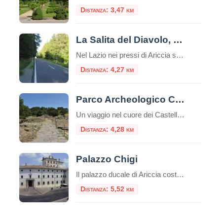
Distanza: 3,47 km
La Salita del Diavolo, la strada antigravitazionale
Nel Lazio nei pressi di Ariccia sui Castelli Romani esiste una strada magica, la “Salita Stregata” o “Salita del Diavolo“: lungo una salita rettilinea, ogni cosa lasciata libera sul suolo, invece di scendere inizia a salire! La strada si trova precisamente al Km. 11,600 della Strada Statale 218, a pochi passi da Roma. Questo insolito […]
Distanza: 4,27 km
Parco Archeologico Culturale di Tuscolo
Un viaggio nel cuore dei Castelli Romani, tra storia, natura e panorami Il Parco Archeologico Culturale di Tuscolo si trova nel comune di Monte Porzio Catone, nel cuore dei Castelli Romani, a circa 25 km da Roma. La zona è facilmente raggiungibile in auto o con una combinazione di treno e navetta. Breve storia Tusculum […]
Distanza: 4,28 km
Palazzo Chigi
Il palazzo ducale di Ariccia costituisce un esempio unico di dimora barocca rimasta inalterata nel suo contesto ambientale e nel suo arredamento originario, a documentare il fasto di una delle più grandi casate papali italiane: i Chigi, già proprie
Distanza: 5,52 km