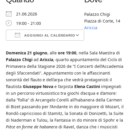
21.06.2026
Palazzo Chigi
Piazza di Corte, 14
19:00 - 21:00
Ariccia
AGGIUNGI AL CALENDARIO
Download ICS
Google Calendar
iCalendar
Office 365
Outlook Live
Domenica 21 giugno
, alle
ore 19:00
, nella Sala Maestra di
Palazzo Chigi
ad
Ariccia
, quarto appuntamento del Ciclo di
Primavera della Stagione 2026 de “I Concerti dell’Accademia
degli Sfaccendati”. Appuntamento con le affascinanti
sonorità del flauto e dell’arpa che vedrà protagonisti il
flautista
Giuseppe Nova
e l’arpista
Elena Castini
impegnati
in un percorso virtuosistico tra giochi d’acqua e d’amore:
dalla “follia” di Arcangelo Corelli all’habanera della Carmen
di Bizet passando per l’Andante in do maggiore di Mozart, il
Rondò capriccioso di Stamitz, la Sonata di Donizetti, la Suite
di Naderman e Tulou, la Fantasia in do minore di Spohr e la
Pièce en forme de habanera
di Ravel, danza che i musicisti