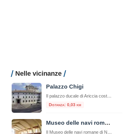
Nelle vicinanze
Palazzo Chigi
Il palazzo ducale di Ariccia costituisce un esempio unico di dimora barocca rimasta inalterata nel suo contesto ambientale e nel suo arredamento originario, a documentare il fasto di una delle più grandi casate papali italiane: i Chigi, già proprie
Distanza: 0,03 km
Museo delle navi romane di Nemi
Il Museo delle navi romane di Nemi è un luogo unico nel suo genere, che custodisce due preziose reliquie della storia romana: due scafi di navi dalle misure rispettivamente di m. 71,30 x 20 e m. 73 x 24. Risalenti una al I secolo d.C. e l’altra al II secolo d.C., entrambe ritrovate nel lago […]