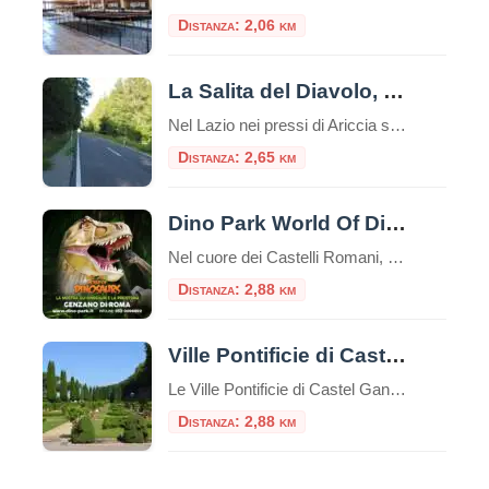
Distanza: 2,06 km
La Salita del Diavolo, la strada antigravitazionale
Nel Lazio nei pressi di Ariccia sui Castelli Romani esiste una strada magica, la “Salita Stregata” o “Salita del Diavolo“: lungo una salita rettilinea, ogni cosa lasciata libera sul suolo, invece di scendere inizia a salire! La strada si trova precisamente al Km. 11,600 della Strada Statale 218, a pochi passi da Roma. Questo insolito […]
Distanza: 2,65 km
Dino Park World Of Dinosaurs
Nel cuore dei Castelli Romani, a pochi chilometri da Roma, si nasconde un’esperienza unica che permette di fare un salto indietro nel tempo di milioni di anni. Il Dino Park World Of Dinosaurs di Genzano di Roma è un parco tematico dedicato interamente ai giganti del passato, che offre un’avventura coinvolgente ed educativa per tutta […]
Distanza: 2,88 km
Ville Pontificie di Castel Gandolfo
Le Ville Pontificie di Castel Gandolfo sono un insieme di palazzi e giardini appartenenti al Vaticano; estese per circa 55 ettari, più della Città del Vaticano nel centro di Roma che è solo 44 ettari. È una delle più grandi aree extraterritoriali della Santa Sede in Italia. Comprende il Palazzo Papale e tre ville storiche: […]
Distanza: 2,88 km