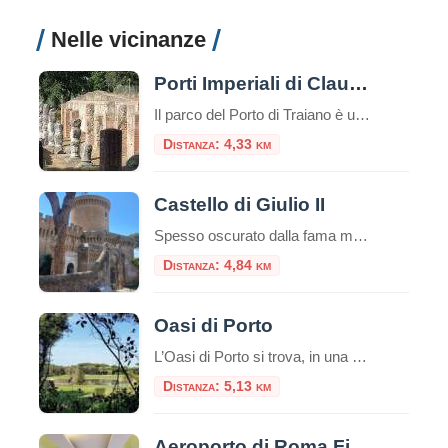
Nelle vicinanze
Porti Imperiali di Claudio e Traiano
Il parco del Porto di Traiano è un paesaggio di grandissimo valore culturale e naturale, in cui i resti dell’antico impianto portuale si legano al patrimonio arboreo e agli specchi d’acqua, in una unità armonica resa suggestiva dalle tracce del tempo
Distanza: 4,33 km
Castello di Giulio II
Spesso oscurato dalla fama mondiale dei vicini scavi archeologici romani, il Castello di Giulio II è una gemma rinascimentale che merita assolutamente una visita. Situato nel cuore del pittoresco borgo medievale di Ostia Antica, questa fortezza racconta una storia di papi guerrieri, dazi doganali e un fiume che ha cambiato corso. Se cercate una gita […]
Distanza: 4,84 km
Oasi di Porto
L’Oasi di Porto si trova, in una suggestiva cornice naturale, alla foce del Tevere, nei pressi di Fiumicino e si estende intorno all’antico Porto di Traiano, costruito nel II secolo d.C. sul preesistente Porto di Claudio. L’elemento caratterizzante è il lago, l’antico bacino portuale fatto costruire dall’imperatore Traiano (98 – 117 d.C.), in sostituzione del […]
Distanza: 5,13 km
Aeroporto di Roma Fiumicino: esposte tre sculture etrusche di inestimabile valore