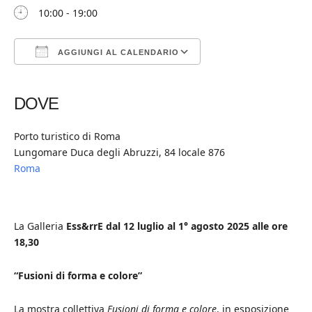
10:00 - 19:00
AGGIUNGI AL CALENDARIO
Download ICS
Google Calendar
iCalendar
Office 365
Outlook Live
DOVE
Porto turistico di Roma
Lungomare Duca degli Abruzzi, 84 locale 876
Roma
La Galleria
Ess&rrE
dal 12 luglio al 1° agosto 2025 alle ore
18,30
“Fusioni di forma e colore”
La mostra collettiva
Fusioni di forma e colore
, in esposizione