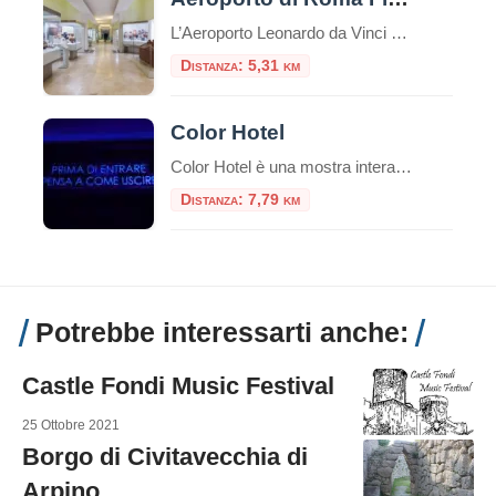
L’Aeroporto Leonardo da Vinci di Fiumicino aggiunge un nuovo tassello al suo percorso di valorizzazione culturale con l’inaugurazione dell’esposizione “Etruschi per l’eternità”, una mostra che celebra la raffinatezza della civiltà etrusca attraverso tre sculture provenienti dalle collezioni del Museo Nazionale Etrusco di Villa Giulia. Questo progetto rappresenta una straordinaria opportunità per migliaia di passeggeri, che possono immergersi […]
Distanza: 5,31 km
Color Hotel
Color Hotel è una mostra interattiva permanente composta da 11 sale tematiche che prende le sembianze di un hotel incantevole! Una sorprendente area interattiva permanente dedicata al gioco e al puro divertimento. E’ ospitato negli spazi di The Wow Side Shopping Centre (ex Parco Leonardo) a Fiumicino. Al confine tra realtà e sogno, questo spazio di 4.000 mq, custodisce al suo interno incredibili sorprese […]
Distanza: 7,79 km
Potrebbe interessarti anche:
Castle Fondi Music Festival
25 Ottobre 2021
Borgo di Civitavecchia di
Arpino