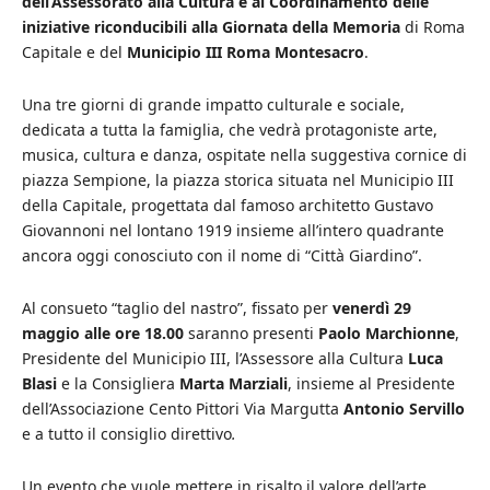
dell’Assessorato alla Cultura e al Coordinamento delle
iniziative riconducibili alla Giornata della Memoria
di Roma
Capitale e del
Municipio III Roma Montesacro
.
Una tre giorni di grande impatto culturale e sociale,
dedicata a tutta la famiglia, che vedrà protagoniste arte,
musica, cultura e danza, ospitate nella suggestiva cornice di
piazza Sempione, la piazza storica situata nel Municipio III
della Capitale, progettata dal famoso architetto Gustavo
Giovannoni nel lontano 1919 insieme all’intero quadrante
ancora oggi conosciuto con il nome di “Città Giardino”.
Al consueto “taglio del nastro”, fissato per
venerdì 29
maggio alle ore 18.00
saranno presenti
Paolo Marchionne
,
Presidente del Municipio III, l’Assessore alla Cultura
Luca
Blasi
e la Consigliera
Marta Marziali
, insieme al Presidente
dell’Associazione Cento Pittori Via Margutta
Antonio Servillo
e a tutto il consiglio direttivo
.
Un evento che vuole mettere in risalto il valore dell’arte,