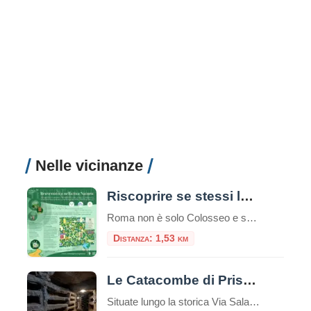
Nelle vicinanze
Riscoprire se stessi lungo il sentiero “VerdIdentità”
Roma non è solo Colosseo e sanpietrini. Nel cuore pulsante del Municipio II, nascosta tra il traffico della Nomentana, si apre un’oasi inaspettata dove il tempo sembra rallentare: Villa Leopardi. Proprio qui è stato appena inaugurato un percorso unico nel suo genere nella Capitale, il Sentiero Ecopsicologico “VerdIdentità”. Se cerchi una pausa dalla frenesia urbana […]
Distanza: 1,53 km
Le Catacombe di Priscilla
Situate lungo la storica Via Salaria, a pochi chilometri dal centro di Roma, le Catacombe di Priscilla rappresentano uno dei più straordinari tesori archeologici e spirituali della cristianità antica. Conosciute come la “Regina delle Catacombe”, questo complesso funerario sotterraneo custodisce alcuni degli affreschi cristiani più antichi e preziosi al mondo, testimonianza silenziosa ma eloquente della […]