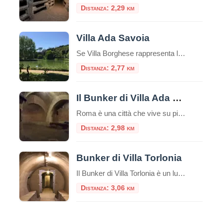
Distanza: 2,29 km
Villa Ada Savoia
Se Villa Borghese rappresenta l’eleganza curata e il barocco monumentale, e Villa Pamphili l’estensione sconfinata, Villa Ada Savoia è l’anima più autentica, boscosa e segreta della capitale. Situata nel settore nord, lungo la via Salaria, con i suoi circa 160 ettari è il secondo parco pubblico più grande di Roma, un luogo dove la storia […]
Distanza: 2,77 km
Il Bunker di Villa Ada a Roma
Roma è una città che vive su più livelli. Sotto il traffico caotico della via Salaria e l’apparente serenità dei prati di Villa Ada, si nasconde un mondo parallelo, fatto di cemento armato, porte stagne e memorie di un passato bellico che sembra lontanissimo, eppure è ancora palpabile. Il Bunker di Villa Ada Savoia, rifugio […]
Distanza: 2,98 km
Bunker di Villa Torlonia
Il Bunker di Villa Torlonia è un luogo di grande interesse storico e culturale situato all’interno dell’omonima villa, un tempo residenza ufficiale di Benito Mussolini. Questo rifugio antiaereo, costruito durante la Seconda Guerra Mondiale, rappresenta una testimonianza tangibile delle strategie di difesa adottate durante il conflitto e del periodo storico in cui è stato realizzato. […]
Distanza: 3,06 km