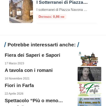
I Sotterranei di Piazza Navona
I sotterranei di Piazza Navona sono un complesso di ambienti sotterranei situati sotto la famosa Piazza Navona di Roma, in Italia. Questi sotterranei sono noti come “Stadio di Domiziano” e rappresentano uno dei siti archeologici più importanti della città. Piazza Navona, la più bella piazza barocca di Roma, occupa la pista dell’antico “Stadio di Domiziano”, […]
Distanza: 0,86 km
Potrebbe interessarti anche:
Fiera dei Saperi e Sapori
17 Marzo 2023
A tavola con i romani
16 Novembre 2021
Fiori in Farfa
22 Aprile 2026
Spettacolo “Più o meno…