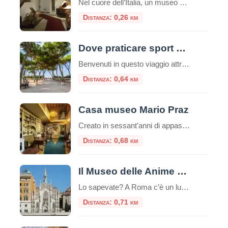
Nel cuore dell’Italia, un museo straordinario invita i visitatori a intraprendere un viaggio affascinante attraverso la mente di uno dei più grandi geni della storia: Leonardo da Vinci. Il Museo Leonardo Da Vinci Experience non è semplicemente un museo tradizionale, ma un’esperienza interattiva che permette di toccare con mano l’eredità del maestro del Rinascimento. Un […]
Distanza: 0,26 km
Dove praticare sport a Roma: consigli utili e attività da svolgere nella capitale
Benvenuti in questo viaggio attraverso le migliori opportunità per praticare sport nella vivace e storica città di Roma. La Capitale italiana non è solo un tesoro di arte, cultura e gastronomia, ma offre anche numerose possibilità per mantenere uno stile di vita attivo e sano, oltre che ecologico. Che siate residenti o turisti, appassionati di sport all’aria aperta o alla […]
Distanza: 0,64 km
Casa museo Mario Praz
Creato in sessant'anni di appassionato collezionismo da Mario Praz (Roma 1896-1982) anglista e critico di levatura internazionale, al Casa Museo Mario Praz si presenta come una dimora nobiliare del secolo XIX. Mario Praz - pescatore, scrittore e
Distanza: 0,68 km
Il Museo delle Anime del Purgatorio
Lo sapevate? A Roma c’è un luogo unico e inquietante: il Museo delle Anime del Purgatorio. Il museo delle anime del Purgatorio è un’esposizione di documenti e testimonianze allestita in un locale adiacente alla sacrestia della piccola chiesa neogotica del Sacro Cuore del Suffragio a Roma. Tali documenti proverebbero l’esistenza del Purgatorio. La chiesa del […]
Distanza: 0,71 km