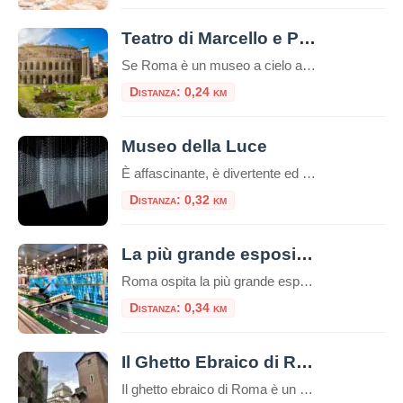
Teatro di Marcello e Portico di Ottavia
Se Roma è un museo a cielo aperto, l’area che comprende il Teatro di Marcello e il Portico di Ottavia ne è senza dubbio il padiglione più incredibile. Situati nel cuore del Rione Sant’Angelo, a due passi dal Ghetto Ebraico, questi due monumenti non sono semplici rovine: sono la dimostrazione vivente di come la Città […]
Distanza: 0,24 km
Museo della Luce
È affascinante, è divertente ed è sicuramente sorprendente. Benvenuti nel palazzo storico ricco di affascinanti installazioni luminose, illusioni avvincenti e un’atmosfera meravigliosa! L’esposizione del museo si sviluppa in uno spazio di 1000 m2 dove le installazioni luminose incontrano le invenzioni scientifiche e artistiche: l’arte della luce e l’ottica vengono esposte insieme a scoperte che hanno […]
Distanza: 0,32 km
La più grande esposizione europea di mattoncini LEGO®
Roma ospita la più grande esposizione europea di modelli realizzati con i celebri mattoncini LEGO®, un evento unico e spettacolare nel cuore del centro storico, a due passi da Piazza Venezia. Un’esposizione inedita Tutti i modelli in mostra sono inediti e mai presentati prima. Oltre 100 diorami e migliaia di costruzioni, per un totale di […]
Distanza: 0,34 km
Il Ghetto Ebraico di Roma
Il ghetto ebraico di Roma è un piccolo quartiere delimitato dal Tevere da una parte e da Piazza Venezia dall’altra, è una zona ricca di storia e cultura e offre diverse attrazioni e luoghi da visitare e numerosi ristorantini tipici.Questo ghetto è stato uno dei primi ghetti istituiti in Europa e ha avuto un impatto […]