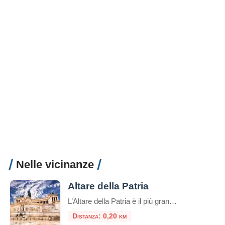
Nelle vicinanze
Altare della Patria
L’Altare della Patria è il più grande monumento nazionale d’Italia ed è stato inaugurato dal re Vittorio Emanuele III durante il 50° anniversario dell’Unità d’Italia all’Esposizione Universale del 4 giugno 1911. Il monumento era originariamente progettato per commemorare il re Vittorio Emanuele II di Savoia. Fu il primo re d’Italia ed era conosciuto come il ‘Re […]
Distanza: 0,20 km