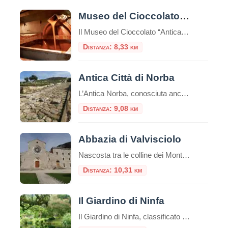
Museo del Cioccolato di Norma
Il Museo del Cioccolato “Antica Norba” è un museo di Norma, in provincia di Latina.E’ un museo unico nel suo genere che racconta la storia del cibo universalmente considerato più “goloso”. Venne istituito nel 1995 per iniziativa di privati.La storia del Museo del Cioccolato di Norma (LT) inizia nel 1956, quando viene aperta la prima […]
Distanza: 8,33 km
Antica Città di Norba
L’Antica Norba, conosciuta anche come “Norba Caesarina” o “Nurfa”, è stata un’antica città romana situata nell’odierna regione del Lazio.Fondata durante il IV secolo a.C., Norba occupava una posizione strategica sulle pendici dei Monti Lepini, a breve distanza dall’attuale città di Norma.L’attuale parco archeologico offre la rara possibilità di visitare una città di epoca repubblicana pressoché […]
Distanza: 9,08 km
Abbazia di Valvisciolo
Nascosta tra le colline dei Monti Lepini, a pochi chilometri dal borgo medievale di Sermoneta, sorge l’Abbazia di Valvisciolo, un autentico gioiello di architettura cistercense e un luogo di grande fascino spirituale e storico. Fondata nel XII secolo, questa abbazia è un esempio perfetto dello stile sobrio ed essenziale tipico dei monaci cistercensi, che cercavano […]
Distanza: 10,31 km
Il Giardino di Ninfa
Il Giardino di Ninfa, classificato tra i primi 10 giardini più belli del mondo, è uno splendido esempio di poesia e di architettura medievale.Circondato dalla natura, da mura e torri, da chiese, monasteri e villaggi, il giardino di Ninfa copre una superficie di circa 105 ettari. Il giardino si trova ai piedi dei monti Lepini, […]