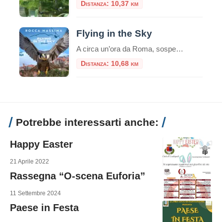
Distanza: 10,37 km
Flying in the Sky
A circa un’ora da Roma, sospeso tra i Monti Lepini e il Mar Tirreno, Rocca Massima ospita una delle esperienze più adrenaliniche del Lazio: il Flying in the Sky, noto anche come il Volo dell’Angelo. Non è un semplice lancio nel vuoto: è un volo a 360° sopra panorami mozzafiato, con l’ebrezza di sfrecciare nell’aria […]
Distanza: 10,68 km
Potrebbe interessarti anche:
Happy Easter
21 Aprile 2022
Rassegna “O-scena Euforia”
11 Settembre 2024
Paese in Festa