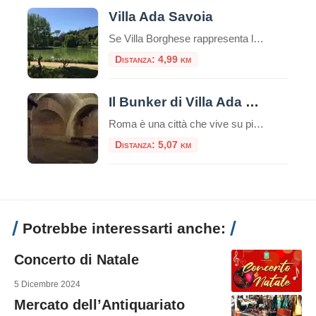
Villa Ada Savoia
Se Villa Borghese rappresenta l’eleganza curata e il barocco monumentale, e Villa Pamphili l’estensione sconfinata, Villa Ada Savoia è l’anima più autentica, boscosa e segreta della capitale. Situata nel settore nord, lungo la via Salaria, con i suoi circa 160 ettari è il secondo parco pubblico più grande di Roma, un luogo dove la storia […]
Distanza: 4,99 km
Il Bunker di Villa Ada a Roma
Roma è una città che vive su più livelli. Sotto il traffico caotico della via Salaria e l’apparente serenità dei prati di Villa Ada, si nasconde un mondo parallelo, fatto di cemento armato, porte stagne e memorie di un passato bellico che sembra lontanissimo, eppure è ancora palpabile. Il Bunker di Villa Ada Savoia, rifugio […]
Distanza: 5,07 km
Potrebbe interessarti anche:
Concerto di Natale
5 Dicembre 2024
Mercato dell’Antiquariato