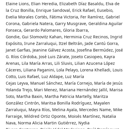
Elaine Lions, Elian Heredia, Elizabeth Díaz Basaldu, Elva de
la Cruz Bonilla, Enrique Sandoval, Erick Rafael, Eusebio,
Evelia Morales Cortés, Fátima Victoria, Fer Ramírez, Gabriel
Corona, Gabriela Natera, Garry Musgrave, Geraldina Aguilar
Fonseca, Gerardo Palomares, Gloria Ibarra,
Gondie, Gui Slomovitz Kahan, Herminia Cruz Recinos, Ingrid
Expósito, Irune Zarraluqui, Itzel Beltrán, Jade Cantú Gorra,
Janet Garfias, Jeanine Gálvez Acosta, Josefina Bermúdez, José
G. Ríos Córdoba, José Luis Zárate, Joseto Casiopeo, Kayra
Arenas, Lila María Arras, Lili Sluvis, Lilian Azucena López
Cáceres, Liliana Paganini, Lola Pelayo, Lorena Khelladi, Louis
Cotto, Luis Rafael, Luz Aldape, Luz María
Cejas Leyva, Manuel Sánchez, María Cornejo, María de Jesús
Yolanda Trejo, Mari Menez, Mariana Hernández Jallil, Marisa
Soto, Martha Baxin, Martha Patricia Martelly, Maritza
González Cintrón, Maritsa Bonilla Rodríguez, Mayalen
Zarraluqui, Mayra Ríos, Melina Ayala, Mercedes Name, Mike
Farraige, Mildred Ortiz Oponte, Moisés Martínez, Natalia
Nava, Norma Alicia Martin Gutiérrez, Nydia