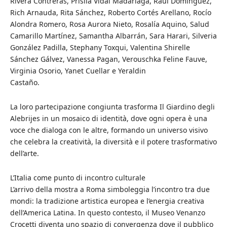
Rivera Contreras, Prisila Vidal Madariaga, Raúl Domínguez,
Rich Arnauda, Rita Sánchez, Roberto Cortés Arellano, Rocío
Alondra Romero, Rosa Aurora Nieto, Rosalía Aquino, Salud
Camarillo Martínez, Samantha Albarrán, Sara Harari, Silveria
González Padilla, Stephany Toxqui, Valentina Shirelle
Sánchez Gálvez, Vanessa Pagan, Verouschka Feline Fauve,
Virginia Osorio, Yanet Cuellar e Yeraldin
Castaño.
La loro partecipazione congiunta trasforma Il Giardino degli
Alebrijes in un mosaico di identità, dove ogni opera è una
voce che dialoga con le altre, formando un universo visivo
che celebra la creatività, la diversità e il potere trasformativo
dell’arte.
L’Italia come punto di incontro culturale
L’arrivo della mostra a Roma simboleggia l’incontro tra due
mondi: la tradizione artistica europea e l’energia creativa
dell’America Latina. In questo contesto, il Museo Venanzo
Crocetti diventa uno spazio di convergenza dove il pubblico