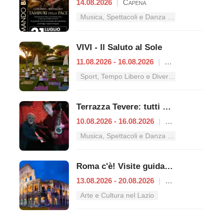
14.08.2026
|
Capena
Musica, Spettacoli e Danza nel Lazio
VIVI - Il Saluto al Sole
11.08.2026 - 16.08.2026
|
Roma
Sport, Tempo Libero e Divertimento nel Lazio
Terrazza Tevere: tutti gli appuntamenti dal 10 al 16 agosto
10.08.2026 - 16.08.2026
|
Roma
Musica, Spettacoli e Danza nel Lazio
Roma c'è! Visite guidate (anche per bambini) dal 13 al 20 agosto 2026
13.08.2026 - 20.08.2026
|
Roma
Arte e Cultura nel Lazio