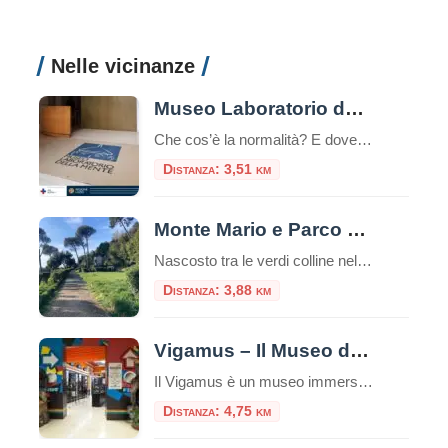
Nelle vicinanze
Museo Laboratorio della Mente di Roma
Che cos’è la normalità? E dove finisce la ragione per lasciare il posto alla follia? Sono queste le domande silenziose ma potenti che accolgono il visitatore quando varca la soglia del Museo Laboratorio della Mente di Roma. Ospitato all’interno del VI padiglione dell’ex Ospedale Psichiatrico di Santa Maria della Pietà – che con i suoi […]
Distanza: 3,51 km
Monte Mario e Parco Mellini: Il Punto Panoramico Più Alto di Roma
Nascosto tra le verdi colline nella parte nord-occidentale di Roma, Monte Mario rappresenta il punto più elevato della città eterna, raggiungendo i 139 metri sul livello del mare. Questo colle, che domina maestosamente il Tevere e l’intera capitale, ospita uno dei parchi più affascinanti e meno conosciuti dai turisti: il Parco Mellini. Un’Oasi Verde nel […]
Distanza: 3,88 km
Vigamus – Il Museo del Videogioco
Il Vigamus è un museo immersivo e interattivo per scoprire origini ed evoluzione dei videgiochi con 100 pannelli illustrati e 36 postazioni-gioco E’ il più grande museo del videogioco in Italia, secondo in Europa per anzianità solo al Museo di Berlino. All’interno è allestita una sala interattiva rivolta ai più giovani, agli studenti e a […]
Distanza: 4,75 km