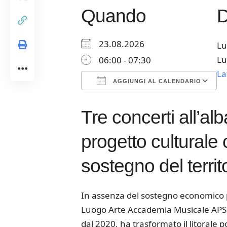
Quando
23.08.2026
Lu
Lu
06:00 - 07:30
La
AGGIUNGI AL CALENDARIO
Download ICS
Google Calendar
iCalendar
Office 365
Outloo
Tre concerti all’al
progetto culturale c
sostegno del territ
In assenza del sostegno economico 
Luogo Arte Accademia Musicale APS h
dal 2020, ha trasformato il litorale 