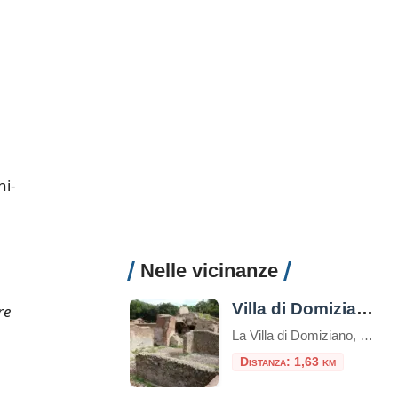
i-
Nelle vicinanze
Villa di Domiziano a Sabaudia
re
La Villa di Domiziano, situata lungo la sponda orientale del Lago di Sabaudia (Lago di Paola), all’interno del Parco Nazionale del Circeo, è uno dei siti archeologici più suggestivi del litorale laziale. Un luogo dove la maestosità dell’antica Roma si fonde con la quiete della natura mediterranea. Un po’ di storia Costruita nel I secolo […]
Distanza: 1,63 km