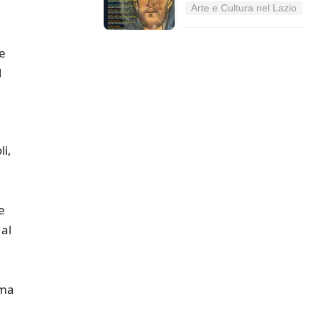
Arte e Cultura nel Lazio
e
l
li,
e
 al
rma