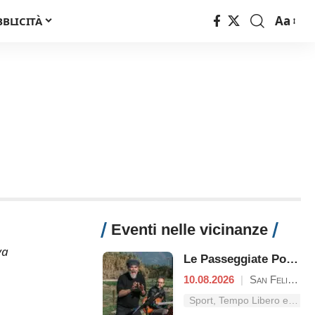
Aa
BBLICITÀ
Font
Resizer
Eventi nelle vicinanze
va
Le Passeggiate Poetiche nel Parco Nazionale del Circeo
10.08.2026
|
San Felice Circeo
Sport, Tempo Libero e Divertimento nel Lazio