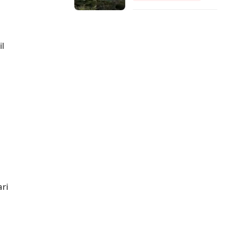
il
ri