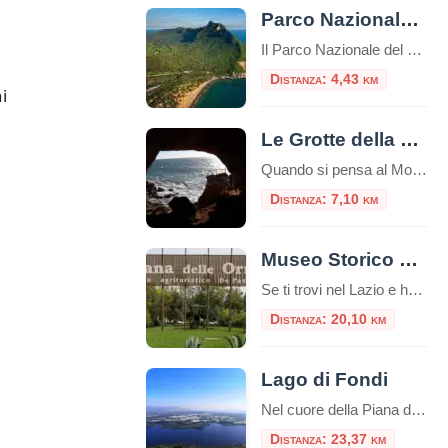
Parco Nazionale del Circeo
Il Parco Nazionale del Circeo si estende per circa 8.500 ettari lungo la costa tirrenica del Lazio A solo una oretta di macchina dalla Capitale, a sud, si trova un’area naturale protetta dove convivono ambienti diversi creando un ecosistema perfetto. Secondo la mitologia, la maga Circe, dopo aver tentato di trasformare Ulisse ei suoi compagni […]
Distanza: 4,43 km
i
Le Grotte della Maga Circe
Quando si pensa al Monte Circeo, la mente corre subito al mito: al profilo della Maga Circe che dorme, all’eroe Ulisse e alla sua sosta forzata sull’isola di Eea. Ma sotto la montagna, dove le falesie bianche si tuffano in un mare color smeraldo, si nasconde un altro mondo. Un mondo fatto non solo di […]
Distanza: 7,10 km
Museo Storico Piana delle Orme
Se ti trovi nel Lazio e hai voglia di fare un salto indietro nel tempo, il Museo Storico Piana delle Orme è una tappa davvero imperdibile. Un museo unico nel suo genere, perfetto per una gita fuori porta, adatto a famiglie, appassionati di storia, scuole e curiosi di ogni età. A pochi chilometri da Latina, […]
Distanza: 20,10 km
Lago di Fondi
Nel cuore della Piana di Fondi, incastonato come una gemma grezza tra il promontorio di Sperlonga e la città di Terracina, giace il Lago di Fondi. Spesso oscurato dalla fama delle vicine spiagge della Riviera di Ulisse, questo bacino lacustre rappresenta in realtà uno degli ecosistemi più preziosi e affascinanti del Lazio meridionale. Non è […]
Distanza: 23,37 km