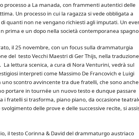
oso processo a La manada, con frammenti autentici delle
ittima. Un processo in cui la ragazza si vede obbligata a
tà di quanti non ne vengano richiesti agli imputati. Un eve
 un prima e un dopo nella società contemporanea spagno
rato, il 25 novembre, con un focus sulla drammaturgia
ne del testo Vecchi Maestri di Ger Thijs, nella traduzione
a lettura scenica, a cura di Nora Venturini, vedrà sul
estigiosi interpreti come Massimo De Francovich e Luigi
 uno scontro avvincente tra due fratelli, che sono anche
vono portare in tournée un nuovo testo e dunque passare
 i fratelli si trasforma, piano piano, da occasione teatral
o svolgimento delle prove e delle successive recite, si assi
io, il testo Corinna & David del drammaturgo austriaco