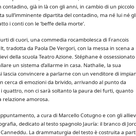
 contadino, già in là con gli anni, in cambio di un piccolo
nta sull’imminente dipartita del contadino, ma né lui né gl
tto i conti con le ‘beffe della morte’.
Furti di cuori, una commedia rocambolesca di Francois
, tradotta da Paola De Vergori, con la messa in scena a
lievi della scuola Teatro Azione. Stéphane è ossessionato
allare un sistema d’allarme in casa. Nathalie, la sua
lascia convincere a parlarne con un venditore di impian
 in cerca di emozioni da brivido, arrivando al punto da
 quattro, non ci sarà soltanto la paura dei furti, quanto
na relazione amorosa.
ppuntamento, a cura di Marcello Cotugno e con gli alliev
afia, dedicato al testo spagnolo Jauría: il branco di Jord
Canneddu. La drammaturgia del testo è costruita a part