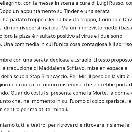
legrino, con la messa in scena a cura di Luigi Russo, co
. Dopo un appuntamento su Tinder e una serata
ui ha parlato troppo e lei ha bevuto troppo, Corinna e Dav
i di non rivedersi mai più. Ma un imprevisto mette i bast
 loro la pizza è risultato positivo al virus e i due sono
. Una commedia in cui l’unica cosa contagiosa è il sorriso
embre con una serata dedicata a Israele. Il testo proposto
ella traduzione di Maddalena Schiavo, mise en espace a
vi della scuola Stap Brancaccio. Per Miri il peso della vita è
giorno incontra un uomo misterioso che potrebbe portar
ando. Quando costui si presenta come la Morte, la donna 
nto che, nel momento in cui l’uomo di colpo sparisce, le
 un centro per malati terminali.
orniamo tutti a teatro, per ritrovarci e ritrovare insieme le