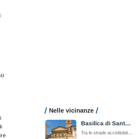
i
ti
Nelle vicinanze
i
Basilica di Santa Maria in Trastevere
i
Tra le strade acciottolate e l’atmosfera bohémienne del quartiere Trastevere, sorge una delle più antiche e affascinanti chiese di Roma: la Basilica di Santa Maria in Trastevere. Un luogo che unisce spiritualità, storia e bellezza artistica in un unico colpo d’occhio. Un’antichità che affascina Secondo la tradizione, la basilica fu fondata nel III secolo d.C. […]
ire