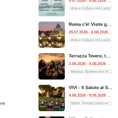
4.07.2026 - 6.08.2026
|
Ro
Arte e Cultura nel Lazio
Roma c'è! Visite guidate (anche per bambini) dal 29 luglio al 6 agosto 2026
29.07.2026 - 6.08.2026
|
Ro
Arte e Cultura nel Lazio
Terrazza Tevere, tutti i concerti dal 3 al 9 agosto
3.08.2026 - 9.08.2026
|
Ro
Musica, Spettacoli e Danza nel Lazio
VIVI - Il Saluto al Sole
4.08.2026 - 9.08.2026
|
Ro
ore
Sport, Tempo Libero e Divertimento nel Lazio
a