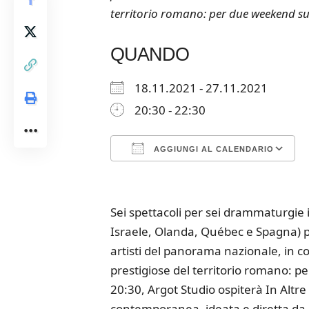
territorio romano: per due weekend succ
QUANDO
18.11.2021 - 27.11.2021
20:30 - 22:30
AGGIUNGI AL CALENDARIO
Download ICS
Google Calendar
iCalendar
Office 365
Outloo
Sei spettacoli per sei drammaturgie i
Israele, Olanda, Québec e Spagna) por
artisti del panorama nazionale, in c
prestigiose del territorio romano: 
20:30, Argot Studio ospiterà In Alt
contemporanea, ideata e diretta da 