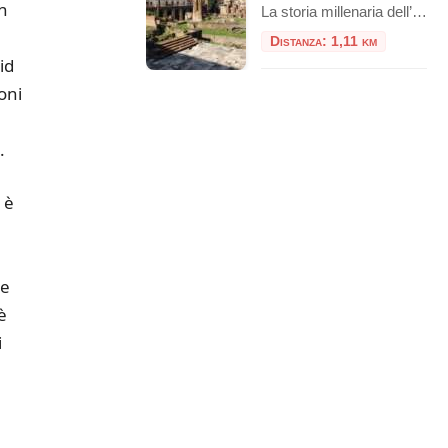
n
La storia millenaria dell’Area Sacra di Largo Argentina, dal 20 giugno, si offre al pubblico con un nuovo percorso che per la prima volta consente di accedere al sito e visitarlo in modo sistematico, leggendone le fasi di vita dall’età repubblicana attraverso l’epoca imperiale e medievale, fino alla riscoperta avvenuta nel secolo scorso con le demolizioni […]
Distanza: 1,11 km
id
oni
.
 è
le
è
i