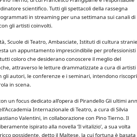
dinatore scientifico. Tutti gli spettacoli della rassegna
programmati in streaming per una settimana sui canali di
n gli artisti coinvolti.
tà, Scuole di Teatro, Ambasciate, Istituti di cultura stranie
le resta un appuntamento imprescindibile per professionisti
 tutti coloro che desiderano conoscere il meglio del
he, attraverso le letture drammatizzate a cura di artisti
on gli autori, le conferenze e i seminari, intendono riscopr
arola in scena.
n un focus dedicato all’opera di Pirandello Gli ultimi ann
dell’Accademia Internazionale di Teatro, a cura di Silvia
stiano Valentini, in collaborazione con Pino Tierno. Il
iberamente ispirato alla novella ‘Il vitalizio’, a sua volta
ricco possidente, detto il Maltese, la cui fortuna è basata