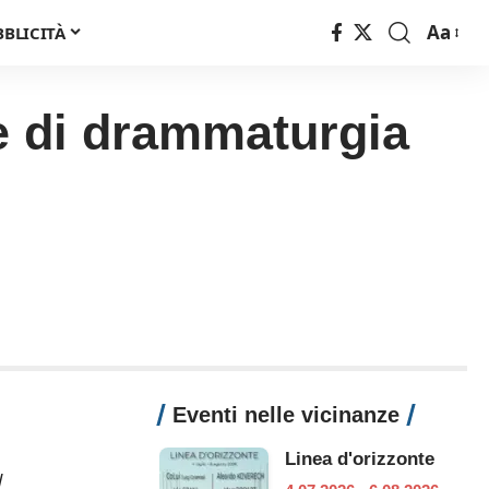
Aa
BBLICITÀ
Font
Resizer
le di drammaturgia
Eventi nelle vicinanze
Linea d'orizzonte
l