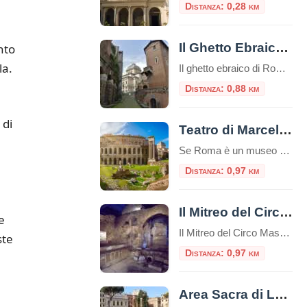
Distanza: 0,28 km
Il Ghetto Ebraico di Roma
nto
la.
Il ghetto ebraico di Roma è un piccolo quartiere delimitato dal Tevere da una parte e da Piazza Venezia dall’altra, è una zona ricca di storia e cultura e offre diverse attrazioni e luoghi da visitare e numerosi ristorantini tipici.Questo ghetto è stato uno dei primi ghetti istituiti in Europa e ha avuto un impatto […]
Distanza: 0,88 km
 di
Teatro di Marcello e Portico di Ottavia
Se Roma è un museo a cielo aperto, l’area che comprende il Teatro di Marcello e il Portico di Ottavia ne è senza dubbio il padiglione più incredibile. Situati nel cuore del Rione Sant’Angelo, a due passi dal Ghetto Ebraico, questi due monumenti non sono semplici rovine: sono la dimostrazione vivente di come la Città […]
Distanza: 0,97 km
Il Mitreo del Circo Massimo
e
Il Mitreo del Circo Massimo è un sito archeologico situato a Roma, nei pressi del Circo Massimo, che rappresenta un antico santuario dedicato al culto di Mitra.Questo sito è una delle testimonianze più significative dell’antica religione del Mitraismo, una misteriosa religione orientale che si diffuse ampiamente nell’Impero Romano tra il I e il IV secolo […]
ste
Distanza: 0,97 km
Area Sacra di Largo Argentina