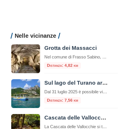
Nelle vicinanze
Grotta dei Massacci
Nel comune di Frasso Sabino, più precisamente ad Osteria Nuova si nasconde una tomba monumentale del II secolo, la Grotta dei Massacci.Il monumento, inglobato da un casale agricolo nel XVII secolo, si trova in un antico punto di sosta sulla consolare romana Salaria. La grotta è un grandioso monumento funerario dagli enormi blocchi di calcare […]
Distanza: 4,82 km
Sul lago del Turano arriva THIORA
Dal 31 luglio 2025 è possibile vivere un’esperienza indimenticabile sul Lago del Turano a bordo del battello elettrico THIORA. Un’escursione unica e impedibile all’insegna del turismo sostenibile e del rispetto per l’ambiente. Il battello THIORA, infatti, è alimentato da motori elettrici che si ricaricano con pannelli fotovoltaici. La navigazione avviene perciò senza inquinare e senza disturbare la natura, permettendo ai naviganti di scoprire e godere della […]
Distanza: 7,56 km
Cascata delle Vallocchie
La Cascata delle Vallocchie si trova nel cuore verde della Riserva Naturale dei Monti Navegna e Cervia in provincia di Rieti e più precisamente a Castel di Tora Le sue acque contribuiscono ad alimentare il sottostante Lago del Turano e sono raggiungibili attraverso un sentiero ben segnalato.La Cascata delle Vallocchie è alimentata dalle sorgenti del […]