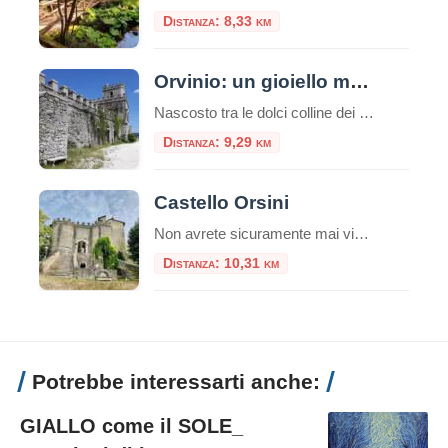
Distanza: 8,33 km
Orvinio: un gioiello medievale tra i monti Lucretili
Nascosto tra le dolci colline dei Monti Lucretili, Orvinio è un piccolo borgo medievale che incanta con il suo fascino antico e la sua atmosfera senza tempo. Situato nella provincia di Rieti, a circa 840 metri di altitudine, questo pittoresco paesino è annoverato tra i “Borghi più belli d’Italia”, un riconoscimento meritato grazie alle sue […]
Distanza: 9,29 km
Castello Orsini
Non avrete sicuramente mai visto un castello come il Castello Orsini a Montenero Sabino. Situato in cima ad una collina in provincia di Rieti, questo meraviglioso maniero è uno dei luoghi più iconici e storici dell’intera regione. Il Castello Orsini a Montenero Sabino è stato costruito intorno all’anno 1000 e rappresenta un raro esempio di […]
Distanza: 10,31 km
Potrebbe interessarti anche:
GIALLO come il SOLE_