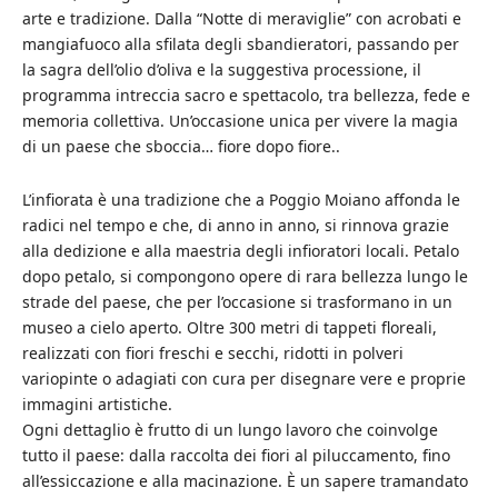
arte e tradizione. Dalla “Notte di meraviglie” con acrobati e
mangiafuoco alla sfilata degli sbandieratori, passando per
la sagra dell’olio d’oliva e la suggestiva processione, il
programma intreccia sacro e spettacolo, tra bellezza, fede e
memoria collettiva. Un’occasione unica per vivere la magia
di un paese che sboccia… fiore dopo fiore..
L’infiorata è una tradizione che a Poggio Moiano affonda le
radici nel tempo e che, di anno in anno, si rinnova grazie
alla dedizione e alla maestria degli infioratori locali. Petalo
dopo petalo, si compongono opere di rara bellezza lungo le
strade del paese, che per l’occasione si trasformano in un
museo a cielo aperto. Oltre 300 metri di tappeti floreali,
realizzati con fiori freschi e secchi, ridotti in polveri
variopinte o adagiati con cura per disegnare vere e proprie
immagini artistiche.
Ogni dettaglio è frutto di un lungo lavoro che coinvolge
tutto il paese: dalla raccolta dei fiori al piluccamento, fino
all’essiccazione e alla macinazione. È un sapere tramandato