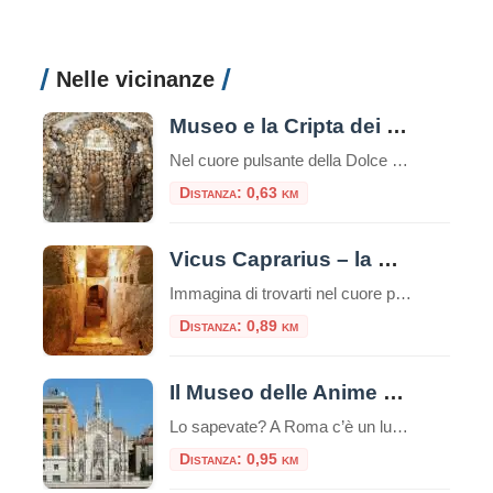
Nelle vicinanze
Museo e la Cripta dei Frati Cappuccini
Nel cuore pulsante della Dolce Vita romana, lungo la celebre Via Veneto, si cela un luogo che offre un’esperienza tanto profonda quanto inaspettata, un viaggio che intreccia arte, storia e una potente riflessione sulla vita e la morte. È il Complesso di Santa Maria della Concezione, che ospita il Museo e la Cripta dei Frati […]
Distanza: 0,63 km
Vicus Caprarius – la Città dell’Acqua
Immagina di trovarti nel cuore pulsante di Roma, davanti alla maestosa Fontana di Trevi. La folla è ovunque, il rumore dell’acqua scrosciante si mescola al vociare dei turisti. Eppure, a pochi metri di distanza e a nove metri di profondità, esiste un mondo silenzioso dove quell’acqua scorre da duemila anni, testimone di una storia millenaria. […]
Distanza: 0,89 km
Il Museo delle Anime del Purgatorio
Lo sapevate? A Roma c’è un luogo unico e inquietante: il Museo delle Anime del Purgatorio. Il museo delle anime del Purgatorio è un’esposizione di documenti e testimonianze allestita in un locale adiacente alla sacrestia della piccola chiesa neogotica del Sacro Cuore del Suffragio a Roma. Tali documenti proverebbero l’esistenza del Purgatorio. La chiesa del […]
Distanza: 0,95 km