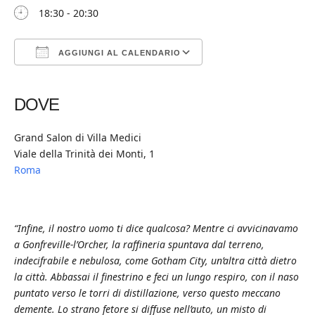
18:30 - 20:30
AGGIUNGI AL CALENDARIO
Download ICS
Google Calendar
iCalendar
Office 365
Outlook Live
DOVE
Grand Salon di Villa Medici
Viale della Trinità dei Monti, 1
Roma
“Infine, il nostro uomo ti dice qualcosa? Mentre ci avvicinavamo
a Gonfreville-l’Orcher, la raffineria spuntava dal terreno,
indecifrabile e nebulosa, come Gotham City, un’altra città dietro
la città. Abbassai il finestrino e feci un lungo respiro, con il naso
puntato verso le torri di distillazione, verso questo meccano
demente. Lo strano fetore si diffuse nell’auto, un misto di