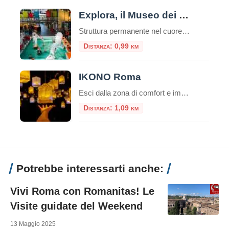
Explora, il Museo dei Bambini
Struttura permanente nel cuore di Roma, Explora il Museo dei Bambini attiva dal 2001, è dedicata a bambine e bambini da 0 a 11 anni.Da oltre 20 anni, è il punto di riferimento per l’educazione informale e le attività creative per le famiglie, le scuole e il mondo dell’infanzia. Uno spazio in cui l’esplorazione e […]
Distanza: 0,99 km
IKONO Roma
Esci dalla zona di comfort e immergiti in un’esperienza unica che non dimenticherai mai! IKONO è la nuova esperienza immersiva a pochi passi dal Pantheon. Un emozionante e indimenticabile percorso di circa un’ora attraverso una serie di atmosfere coinvolgenti che scateneranno la vostra creatività interiore per creare ricordi unici.Durante la visita, interagirai con più di […]
Distanza: 1,09 km
Potrebbe interessarti anche:
Vivi Roma con Romanitas! Le
Visite guidate del Weekend
13 Maggio 2025