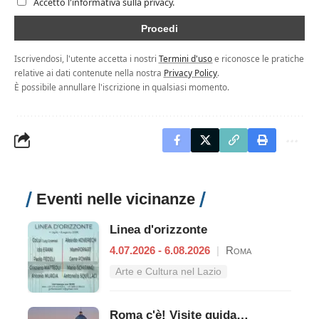
Accetto l'informativa sulla privacy.
Iscrivendosi, l'utente accetta i nostri
Termini d'uso
e riconosce le pratiche
relative ai dati contenute nella nostra
Privacy Policy
.
È possibile annullare l'iscrizione in qualsiasi momento.
Eventi nelle vicinanze
Linea d'orizzonte
4.07.2026 - 6.08.2026
|
Roma
Arte e Cultura nel Lazio
Roma c'è! Visite guidate (anche per bambini) dal 29 luglio al 6 agosto 2026