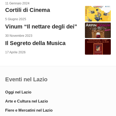
11 Gennaio 2024
Cortili di Cinema
5 Giugno 2025
Vinum “Il nettare degli dei”
30 Novembre 2023
Il Segreto della Musica
17 Aprile 2026
Eventi nel Lazio
Oggi nel Lazio
Arte e Cultura nel Lazio
Fiere e Mercatini nel Lazio