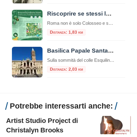
Riscoprire se stessi lungo il sentiero “VerdIdentità”
Roma non è solo Colosseo e sanpietrini. Nel cuore pulsante del Municipio II, nascosta tra il traffico della Nomentana, si apre un’oasi inaspettata dove il tempo sembra rallentare: Villa Leopardi. Proprio qui è stato appena inaugurato un percorso unico nel suo genere nella Capitale, il Sentiero Ecopsicologico “VerdIdentità”. Se cerchi una pausa dalla frenesia urbana […]
Distanza: 1,83 km
Basilica Papale Santa Maria Maggiore
Sulla sommità del colle Esquilino sorge la Basilica di Santa Maria Maggiore (o Basilica Liberiana), una delle quattro basiliche papali di Roma. Secondo la leggenda papa Liberio costruì una chiesa nel luogo, in cui, nella notte tra il 4 ed il 5 agosto del 358, sarebbe apparsa la neve sul colle dell’Esquilino, un evento miracoloso […]
Distanza: 2,03 km
Potrebbe interessarti anche:
Artist Studio Project di
Christalyn Brooks