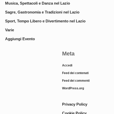
Musica, Spettacoli e Danza nel Lazio
Sagre, Gastronomia e Tradizioni nel Lazio
Sport, Tempo Libero e Divertimento nel Lazio
Varie
Aggiungi Evento
Meta
Accedi
Feed dei contenuti
Feed dei commenti
WordPress.org
Privacy Policy
Cookie Policy