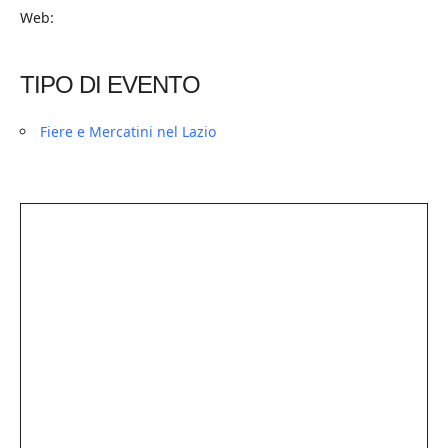
Web:
TIPO DI EVENTO
Fiere e Mercatini nel Lazio