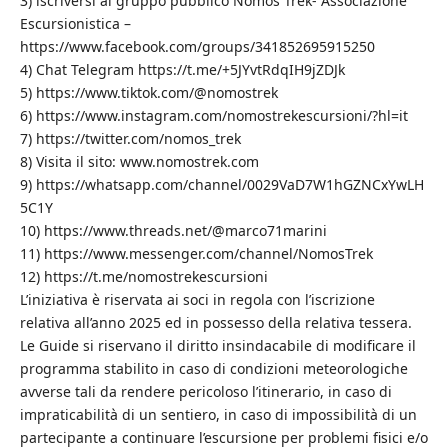
3) iscriversi al gruppo pubblico Nomos Trek- Associazione
Escursionistica –
https://www.facebook.com/groups/341852695915250
4) Chat Telegram https://t.me/+5JYvtRdqIH9jZDJk
5) https://www.tiktok.com/@nomostrek
6) https://www.instagram.com/nomostrekescursioni/?hl=it
7) https://twitter.com/nomos_trek
8) Visita il sito: www.nomostrek.com
9) https://whatsapp.com/channel/0029VaD7W1hGZNCxYwLH
5C1Y
10) https://www.threads.net/@marco71marini
11) https://www.messenger.com/channel/NomosTrek
12) https://t.me/nomostrekescursioni
L’iniziativa è riservata ai soci in regola con l’iscrizione
relativa all’anno 2025 ed in possesso della relativa tessera.
Le Guide si riservano il diritto insindacabile di modificare il
programma stabilito in caso di condizioni meteorologiche
avverse tali da rendere pericoloso l’itinerario, in caso di
impraticabilità di un sentiero, in caso di impossibilità di un
partecipante a continuare l’escursione per problemi fisici e/o