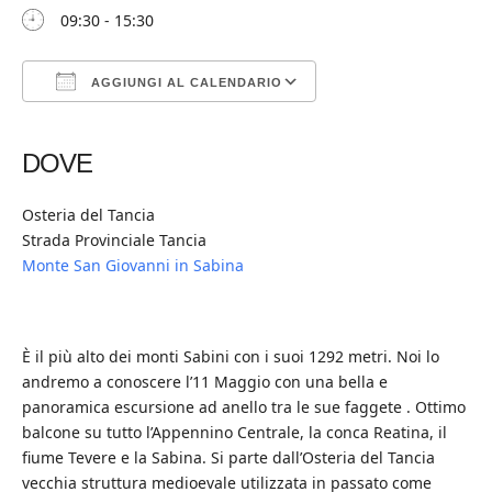
09:30 - 15:30
AGGIUNGI AL CALENDARIO
Download ICS
Google Calendar
iCalendar
Office 365
Outlook Live
DOVE
Osteria del Tancia
Strada Provinciale Tancia
Monte San Giovanni in Sabina
È il più alto dei monti Sabini con i suoi 1292 metri. Noi lo
andremo a conoscere l’11 Maggio con una bella e
panoramica escursione ad anello tra le sue faggete . Ottimo
balcone su tutto l’Appennino Centrale, la conca Reatina, il
fiume Tevere e la Sabina. Si parte dall’Osteria del Tancia
vecchia struttura medioevale utilizzata in passato come