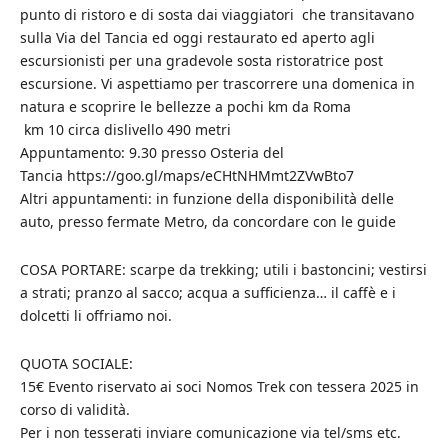
punto di ristoro e di sosta dai viaggiatori che transitavano
sulla Via del Tancia ed oggi restaurato ed aperto agli
escursionisti per una gradevole sosta ristoratrice post
escursione. Vi aspettiamo per trascorrere una domenica in
natura e scoprire le bellezze a pochi km da Roma
km 10 circa dislivello 490 metri
Appuntamento: 9.30 presso Osteria del
Tancia https://goo.gl/maps/eCHtNHMmt2ZVwBto7
Altri appuntamenti: in funzione della disponibilità delle
auto, presso fermate Metro, da concordare con le guide
COSA PORTARE: scarpe da trekking; utili i bastoncini; vestirsi
a strati; pranzo al sacco; acqua a sufficienza… il caffè e i
dolcetti li offriamo noi.
QUOTA SOCIALE:
15€ Evento riservato ai soci Nomos Trek con tessera 2025 in
corso di validità.
Per i non tesserati inviare comunicazione via tel/sms etc.