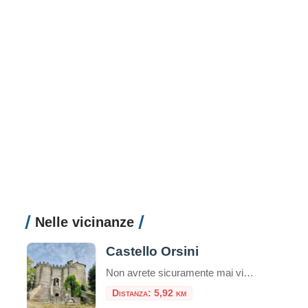
Nelle vicinanze
Castello Orsini
Non avrete sicuramente mai visto un castello come il Castello Orsini a Montenero Sabino. Situato in cima ad una collina in provincia di Rieti, questo meraviglioso maniero è uno dei luoghi più iconici e storici dell’intera regione. Il Castello Orsini a Montenero Sabino è stato costruito intorno all’anno 1000 e rappresenta un raro esempio di […]
Distanza: 5,92 km