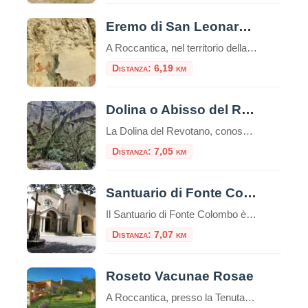
Eremo di San Leonardo di Roccantica
A Roccantica, nel territorio della Sabina, troviamo, disperso tra le montagne, un piccolo eremo rupestre risalente all’VIII-IX secolo, l’Eremo di San Leonardo di Roccantica.L’eremo, molto probabilmente, fu realizzato da un seguace di Leonardo da Noblac. La sua storia è in gran parte sconosciuta e non è stata documentata fino a poco tempo fa, ma si […]
Distanza: 6,19 km
Dolina o Abisso del Revotano
La Dolina del Revotano, conosciuta anche come Abisso del Revotano, è una delle più spettacolari formazioni carsiche dell’Italia centrale, situata nei pressi del borgo medievale di Roccantica, in provincia di Rieti, nel cuore dei Monti Sabini. Un colosso carsico nel cuore del Lazio Il Revotano è una dolina di dimensioni eccezionali: larga circa 250–300 metri […]
Distanza: 7,05 km
Santuario di Fonte Colombo
Il Santuario di Fonte Colombo è un luogo di grande importanza storica e religiosa situato nei pressi di Rieti, nella regione del Lazio, in Italia. Il santuario è dedicato a San Francesco d’Assisi, fondatore dell’ordine francescano. Il santuario è considerato il Sinai francescano. Qui tutto è sacro: gli edifici e il bosco stesso, perché racchiude […]
Distanza: 7,07 km
Roseto Vacunae Rosae
A Roccantica, presso la Tenuta la Tacita, si scopre un meraviglioso giardino tematico di 2 ettari con quasi 5000 varietà diverse di rose, il roseto Vacunae Rosae. Il roseto Vacunae Rosae, situato in un’area boschiva dedicata alla Dea Vacuna (dea di fertilità e benessere), è sicuramente tra i più originali roseti italiani.Il nome del roseto […]