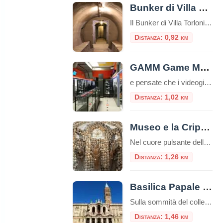
Bunker di Villa Torlonia
Il Bunker di Villa Torlonia è un luogo di grande interesse storico e culturale situato all’interno dell’omonima villa, un tempo residenza ufficiale di Benito Mussolini. Questo rifugio antiaereo, costruito durante la Seconda Guerra Mondiale, rappresenta una testimonianza tangibile delle strategie di difesa adottate durante il conflitto e del periodo storico in cui è stato realizzato. […]
Distanza: 0,92 km
GAMM Game Museum
e pensate che i videogiochi siano solo un passatempo moderno, il GAMM Game Museum di Roma è pronto a farvi cambiare idea. Situato a pochi passi dalla Stazione Termini, questo spazio non è una semplice sala giochi, ma un vero e proprio polo culturale riconosciuto, dove la storia del medium interattivo viene preservata, studiata e, […]
Distanza: 1,02 km
Museo e la Cripta dei Frati Cappuccini
Nel cuore pulsante della Dolce Vita romana, lungo la celebre Via Veneto, si cela un luogo che offre un’esperienza tanto profonda quanto inaspettata, un viaggio che intreccia arte, storia e una potente riflessione sulla vita e la morte. È il Complesso di Santa Maria della Concezione, che ospita il Museo e la Cripta dei Frati […]
Distanza: 1,26 km
Basilica Papale Santa Maria Maggiore
Sulla sommità del colle Esquilino sorge la Basilica di Santa Maria Maggiore (o Basilica Liberiana), una delle quattro basiliche papali di Roma. Secondo la leggenda papa Liberio costruì una chiesa nel luogo, in cui, nella notte tra il 4 ed il 5 agosto del 358, sarebbe apparsa la neve sul colle dell’Esquilino, un evento miracoloso […]
Distanza: 1,46 km