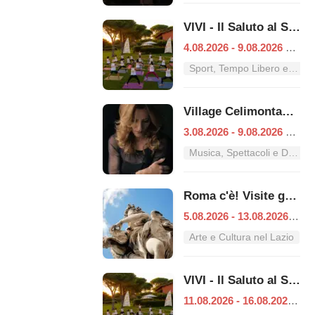
VIVI - Il Saluto al Sole
4.08.2026 - 9.08.2026
|
Ro
Sport, Tempo Libero e Divertimento nel Lazio
Village Celimontana: gli appuntamenti dal 3 al 9 agosto
3.08.2026 - 9.08.2026
|
Ro
Musica, Spettacoli e Danza nel Lazio
Roma c'è! Visite guidate (anche per bambini) dal 5 al 13 agosto 2026
5.08.2026 - 13.08.2026
|
Ro
Arte e Cultura nel Lazio
VIVI - Il Saluto al Sole
11.08.2026 - 16.08.2026
|
R