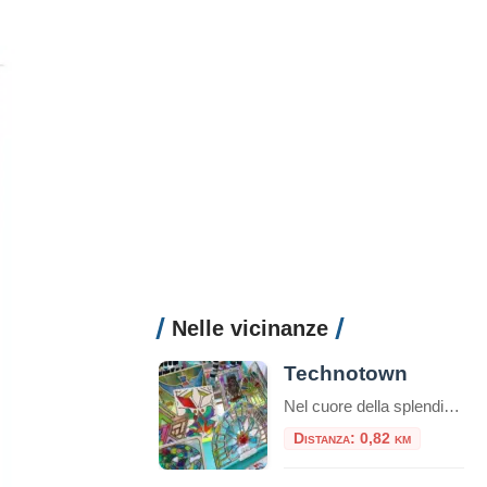
Nelle vicinanze
Technotown
Nel cuore della splendida Villa Torlonia a Roma, si cela un luogo dinamico e interattivo dove la curiosità prende il volo e la scienza si trasforma in un’esperienza di gioco indimenticabile: Technotown. Concepito come un hub della scienza creativa, questo spazio è una risorsa preziosa per ragazzi e ragazze, ma anche per famiglie, che desiderano […]
Distanza: 0,82 km