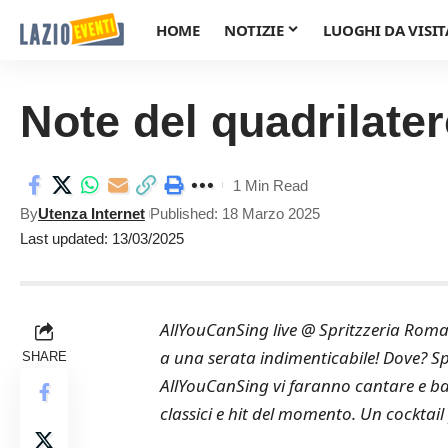
HOME
NOTIZIE
LUOGHI DA VISIT
Note del quadrilate
1 Min Read
By
Utenza Internet
Published: 18 Marzo 2025
Last updated: 13/03/2025
AllYouCanSing live @ Spritzzeria Roma
a una serata indimenticabile! Dove? S
SHARE
AllYouCanSing vi faranno cantare e ba
classici e hit del momento. Un cocktail 