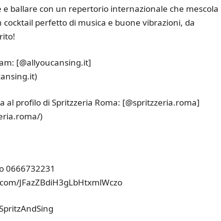
e e ballare con un repertorio internazionale che mescola
 cocktail perfetto di musica e buone vibrazioni, da
rito!
ram: [@allyoucansing.it]
ansing.it)
 al profilo di Spritzzeria Roma: [@spritzzeria.roma]
eria.roma/)
ro 0666732231
pp.com/JFazZBdiH3gLbHtxmlWczo
SpritzAndSing