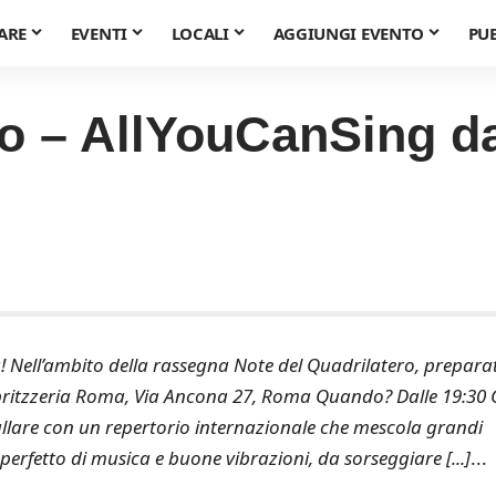
ARE
EVENTI
LOCALI
AGGIUNGI EVENTO
PU
ro – AllYouCanSing da
! Nell’ambito della rassegna Note del Quadrilatero, prepara
pritzzeria Roma, Via Ancona 27, Roma Quando? Dalle 19:30 G
llare con un repertorio internazionale che mescola grandi
perfetto di musica e buone vibrazioni, da sorseggiare [...]
...